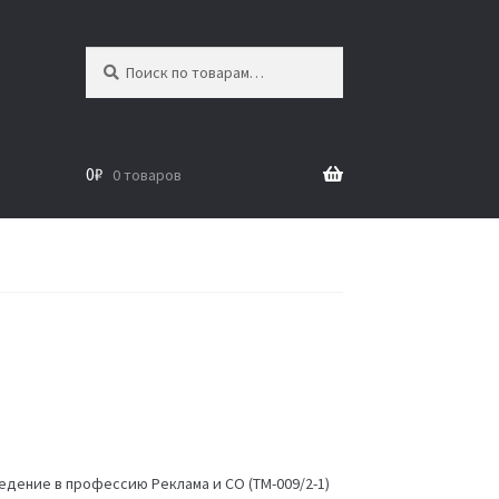
Искать:
Поиск
0
₽
0 товаров
едение в профессию Реклама и СО (ТМ-009/2-1)