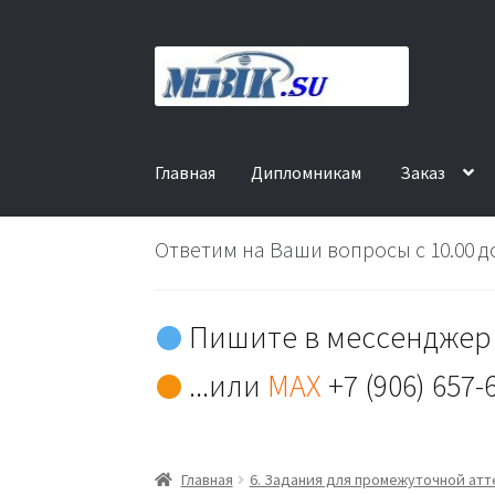
Перейти
Перейти
к
к
навигации
содержимому
Главная
Дипломникам
Заказ
Ответим на Ваши вопросы с 10.00 до
Пишите в мессенджер 
...или
MAX
+7 (906) 657-
Главная
6. Задания для промежуточной ат