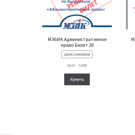
МЭБИК Административное
М
право Билет 20
ЦЕНА СНИЖЕНА
Первоначальная
Текущая
950
₽
330
₽
цена
цена:
составляла
330₽.
Купить
950₽.