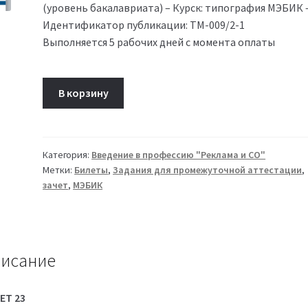
(уровень бакалавриата) – Курск: типография МЭБИК –
Идентификатор публикации: ТМ-009/2-1
Выполняется 5 рабочих дней с момента оплаты
Количество
В корзину
товара
Билет
23
Введение
Категория:
Введение в профессию "Реклама и СО"
Метки:
Билеты
,
Задания для промежуточной аттестации
,
в
зачет
,
МЭБИК
профессию
Реклама
и
СО
исание
(ТМ-009/2-
1)
ЕТ 23