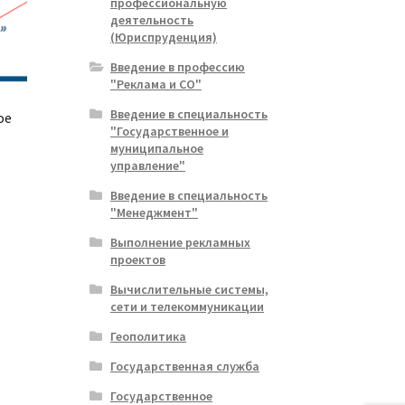
профессиональную
деятельность
(Юриспруденция)
Введение в профессию
"Реклама и СО"
Введение в специальность
ое
"Государственное и
муниципальное
управление"
ая
я
Введение в специальность
"Менеджмент"
Выполнение рекламных
проектов
Вычислительные системы,
сети и телекоммуникации
Геополитика
Государственная служба
Государственное