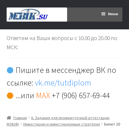
Перейти
Перейти
Меню
к
к
навигации
содержимому
Главная
Ответим на Ваши вопросы с 10.00 до 20.00 по
Дипломникам
МСК:
Заказ
Пишите в мессенджер ВК по
Вы хотите оплатить:
ссылке:
vk.me/tutdiplom
Доставка
...или
MAX
+7 (906) 657-69-44
Кабинет
Главная
6. Задания для промежуточной аттестации
Контакты
МЭБИК
Инвестиции и инвестиционные стратегии
Билет 20