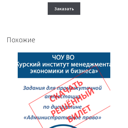
цена
цена:
Этот
составляла
1,750₽.
Заказать
товар
2,000₽.
имеет
несколько
вариаций.
Похожие
Опции
можно
выбрать
на
странице
товара.