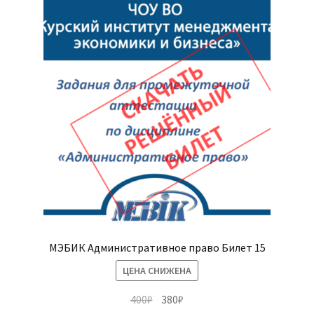
МЭБИК Административное право Билет 15
ЦЕНА СНИЖЕНА
Первоначальная
Текущая
400
₽
380
₽