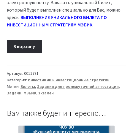
электронную почту. Заказать уникальный билет,
который будет выполнен специально для Вас, можно
здесь:
ВЫПОЛНЕНИЕ УНИКАЛЬНОГО БИЛЕТА ПО
ИНВЕСТИЦИОННЫМ СТРАТЕГИЯМ МЭБИК
.
Количество
В корзину
товара
Билет
20
Инвестиции
Артикул:
0011781
Категория:
Инвестиции и инвестиционные стратегии
и
Метки:
Билеты
,
Задания для промежуточной аттестации
,
инвестиционные
Задачи
,
МЭБИК
,
экзамен
стратегии
ТМ-009/130-
1
Вам также будет интересно…