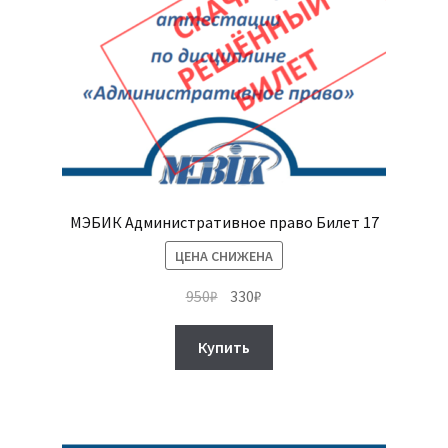
МЭБИК Административное право Билет 17
ЦЕНА СНИЖЕНА
Первоначальная
Текущая
950
₽
330
₽
цена
цена:
составляла
330₽.
Купить
950₽.