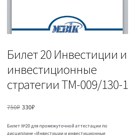
(Магистратура)
38.04.04 Государственное и муниципальное
управление 2,5 года (Магистратура)
Билет 20 Инвестиции и
инвестиционные
стратегии ТМ-009/130-1
Первоначальная
Текущая
750
₽
330
₽
цена
цена:
Билет №20 для промежуточной аттестации по
составляла
330₽.
дисциплине «Инвестиции и инвестиционные