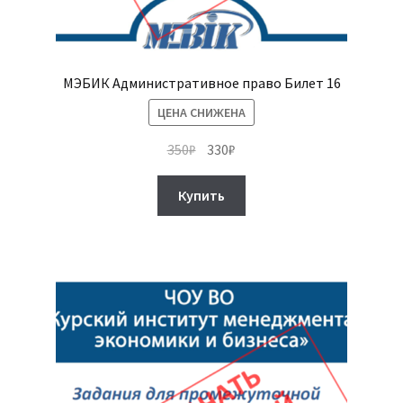
МЭБИК Административное право Билет 16
ЦЕНА СНИЖЕНА
Первоначальная
Текущая
350
₽
330
₽
цена
цена:
составляла
330₽.
Купить
350₽.