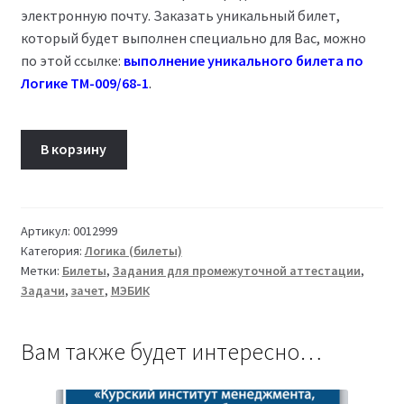
электронную почту. Заказать уникальный билет,
который будет выполнен специально для Вас, можно
по этой ссылке:
выполнение уникального билета по
Логике ТМ-009/68-1
.
Количество
В корзину
товара
Билет
08
Логика
Артикул:
0012999
Категория:
Логика (билеты)
ТМ-009/68-
Метки:
Билеты
,
Задания для промежуточной аттестации
,
1
Задачи
,
зачет
,
МЭБИК
Вам также будет интересно…