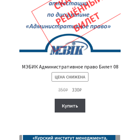
МЭБИК Административное право Билет 08
ЦЕНА СНИЖЕНА
Первоначальная
Текущая
350
₽
330
₽
цена
цена:
составляла
330₽.
Купить
350₽.