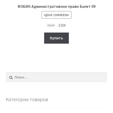
МЭБИК Административное право Билет 09
ЦЕНА СНИЖЕНА
Первоначальная
Текущая
350
₽
330
₽
цена
цена:
составляла
330₽.
Купить
350₽.
Найти:
Категории товаров