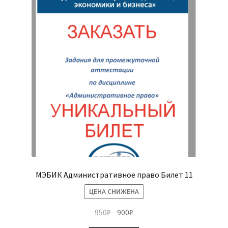
МЭБИК Административное право Билет 11
ЦЕНА СНИЖЕНА
Первоначальная
Текущая
950
₽
900
₽
цена
цена: