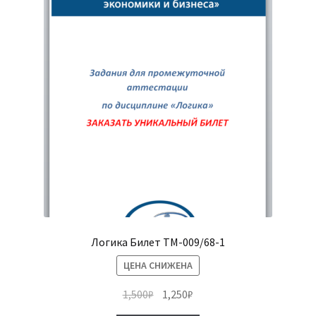
Логика Билет ТМ-009/68-1
ЦЕНА СНИЖЕНА
Первоначальная
Текущая
1,500
₽
1,250
₽
цена
цена: