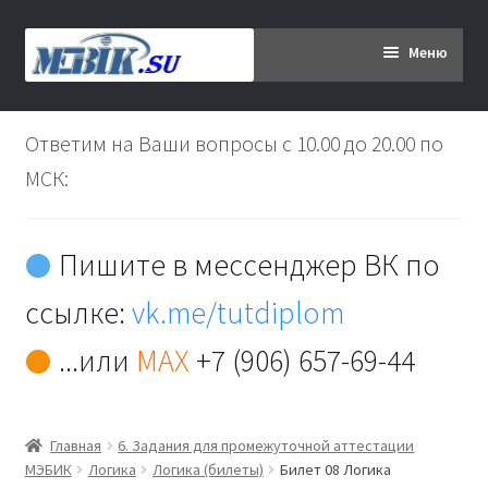
Перейти
Перейти
Меню
к
к
навигации
содержимому
Главная
Ответим на Ваши вопросы с 10.00 до 20.00 по
Дипломникам
МСК:
Заказ
Пишите в мессенджер ВК по
Вы хотите оплатить:
ссылке:
vk.me/tutdiplom
Доставка
...или
MAX
+7 (906) 657-69-44
Кабинет
Главная
6. Задания для промежуточной аттестации
Контакты
МЭБИК
Логика
Логика (билеты)
Билет 08 Логика