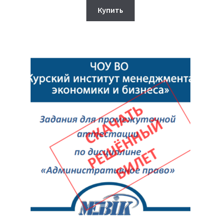
составляла
900₽.
Купить
950₽.