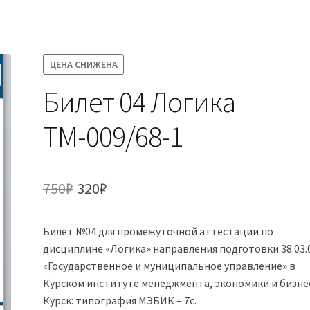
ЦЕНА СНИЖЕНА
Билет 04 Логика
ТМ-009/68-1
Первоначальная
Текущая
750
₽
320
₽
цена
цена:
Билет №04 для промежуточной аттестации по
составляла
320₽.
дисциплине «Логика» направления подготовки 38.03.
750₽.
«Государственное и муниципальное управление» в
Курском институте менеджмента, экономики и бизнес
Курск: типография МЭБИК – 7с.