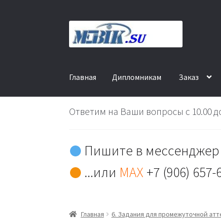
Перейти
Перейти
к
к
навигации
содержимому
Главная
Дипломникам
Заказ
Ответим на Ваши вопросы с 10.00 до
Пишите в мессенджер 
...или
MAX
+7 (906) 657-
Главная
6. Задания для промежуточной ат