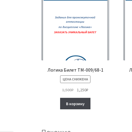
Логика Билет ТМ-009/68-1
Л
ЦЕНА СНИЖЕНА
Первоначальная
Текущая
1,500
₽
1,250
₽
цена
цена:
составляла
1,250₽.
В корзину
1,500₽.