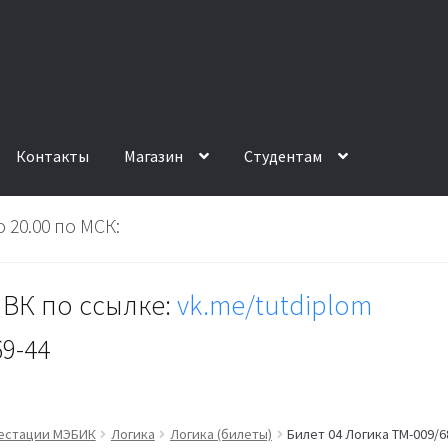
Контакты
Магазин
Студентам
 20.00 по МСК:
ВК по ссылке:
vk.me/tutdiplom
69-44
тестации МЭБИК
Логика
Логика (билеты)
Билет 04 Логика ТМ-009/6