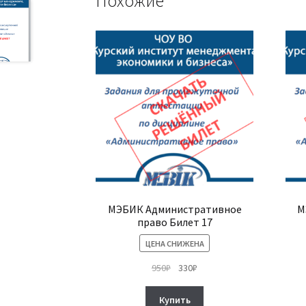
Похожие
МЭБИК Административное
М
право Билет 17
ЦЕНА СНИЖЕНА
Первоначальная
Текущая
950
₽
330
₽
цена
цена:
составляла
330₽.
Купить