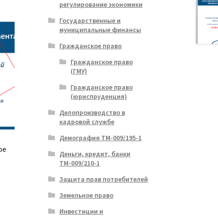
регулирование экономики
Государственные и
муниципальные финансы
Гражданское право
Гражданское право
(ГМУ)
Гражданское право
(юриспруденция)
Делопроизводство в
кадровой службе
Демография ТМ-009/195-1
ое
Деньги, кредит, банки
ТМ-009/210-1
Защита прав потребителей
ая
я
Земельное право
Инвестиции и