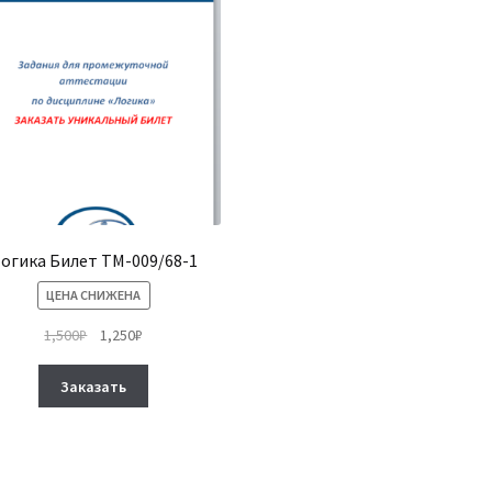
огика Билет ТМ-009/68-1
ЦЕНА СНИЖЕНА
Первоначальная
Текущая
1,500
₽
1,250
₽
цена
цена:
Этот
составляла
1,250₽.
Заказать
товар
1,500₽.
имеет
несколько
вариаций.