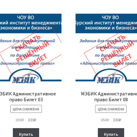
Опции
можно
выбрать
на
странице
товара.
ЭБИК Административное
МЭБИК Административн
право Билет 03
право Билет 08
ЦЕНА СНИЖЕНА
ЦЕНА СНИЖЕНА
Первоначальная
Текущая
Первоначальн
Текуща
350
₽
330
₽
350
₽
330
₽
цена
цена:
цена
цена:
составляла
330₽.
составляла
330₽.
Купить
Купить