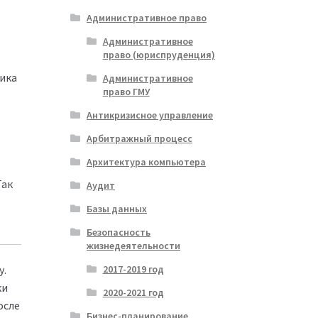
Административное право
Административное
право (юриспруденция)
тика
Административное
право ГМУ
Антикризисное управление
Арбитражный процесс
Архитектура компьютера
Так
Аудит
Базы данных
Безопасность
жизнедеятельности
у.
2017-2019 год
ки
2020-2021 год
осле
Бизнес-планирование