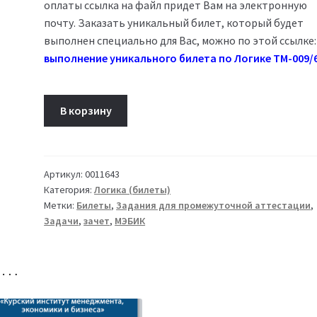
оплаты ссылка на файл придет Вам на электронную
почту. Заказать уникальный билет, который будет
выполнен специально для Вас, можно по этой ссылке:
выполнение уникального билета по Логике ТМ-009/
Количество
В корзину
товара
Билет
04
Логика
Артикул:
0011643
Категория:
Логика (билеты)
ТМ-009/68-
Метки:
Билеты
,
Задания для промежуточной аттестации
,
1
Задачи
,
зачет
,
МЭБИК
но…