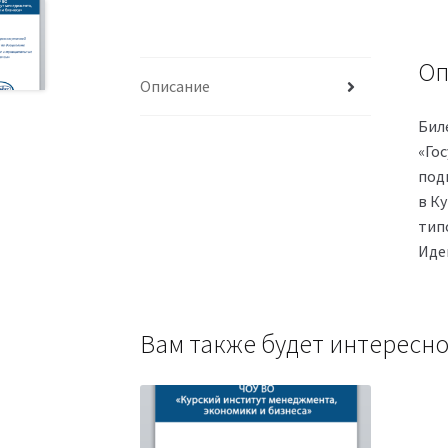
Оп
Описание
Бил
«Го
под
в К
тип
Иде
Вам также будет интерес