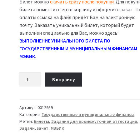
Билет можно
скачать сразу после покупки
. Для покуп
билета поместите его в корзину и оформите заказ. П
оплаты ссылка на файл придет Вам на электронную
почту. Заказать уникальный билет, который будет
выполнен специально для Вас, можно здесь:
ВЫПОЛНЕНИЕ УНИКАЛЬНОГО БИЛЕТА ПО
ГОСУДАРСТВЕННЫМ И МУНИЦИПАЛЬНЫМ ФИНАНСАМ
МЭБИК
.
Количество
В корзину
товара
Билет
03
Государственные
Артикул:
0012939
Категория:
Государственные и муниципальные финансы
и
Метки:
Билеты
,
Задания для промежуточной аттестации
,
муниципальные
Задачи
,
зачет
,
МЭБИК
финансы
ТМ-009/214-