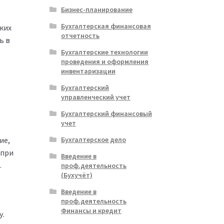
Бизнес-планирование
Бухгалтерская финансовая
ких
отчетность
ь в
Бухгалтерские технологии
проведения и оформления
инвентаризации
Бухгалтерский
управленческий учет
Бухгалтерский финансовый
учет
Бухгалтерское дело
ие,
 при
Введение в
.
проф.деятельность
(Бухучёт)
Введение в
проф.деятельность
Финансы и кредит
у.