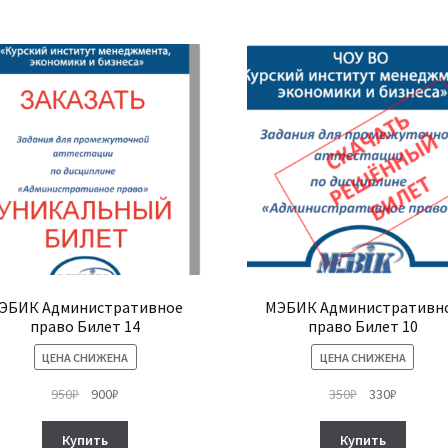
ЭБИК Административное
МЭБИК Административн
право Билет 14
право Билет 10
ЦЕНА СНИЖЕНА
ЦЕНА СНИЖЕНА
Первоначальная
Текущая
Первоначальн
Текуща
950
₽
900
₽
350
₽
330
₽
цена
цена:
цена
цена:
составляла
900₽.
составляла
330₽.
Купить
Купить