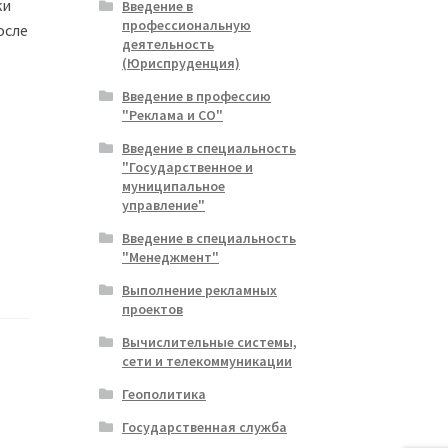
ки
Введение в
профессиональную
осле
деятельность
(Юриспруденция)
Введение в профессию
"Реклама и СО"
Введение в специальность
"Государственное и
муниципальное
управление"
Введение в специальность
"Менеджмент"
Выполнение рекламных
проектов
Вычислительные системы,
сети и телекоммуникации
Геополитика
Государственная служба