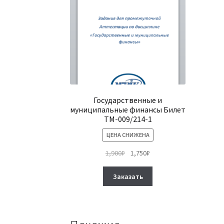
Государственные и
муниципальные финансы Билет
ТМ-009/214-1
ЦЕНА СНИЖЕНА
Первоначальная
Текущая
1,900
₽
1,750
₽
цена
цена:
Этот
составляла
1,750₽.
Заказать
товар
1,900₽.
имеет
несколько
вариаций.