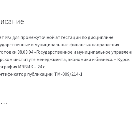
1
исание
ет №3 для промежуточной аттестации по дисциплине
сударственные и муниципальные финансы» направления
готовки 38.03.04 «Государственное и муниципальное управлен
урском институте менеджмента, экономики и бизнеса. – Курск:
ография МЭБИК – 24 с.
нтификатор публикации: ТМ-009/214-1
но…