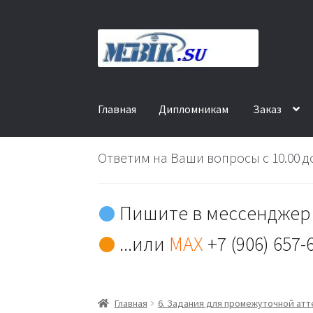
Перейти
Перейти
к
к
навигации
содержимому
Главная
Дипломникам
Заказ
Ответим на Ваши вопросы с 10.00 до
Пишите в мессенджер 
...или
MAX
+7 (906) 657-
Главная
6. Задания для промежуточной ат