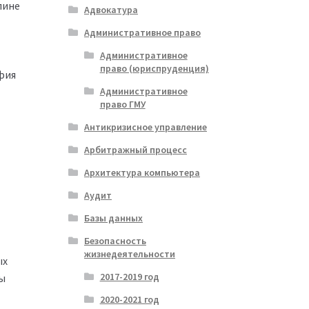
лине
Адвокатура
Административное право
Административное
право (юриспруденция)
фия
Административное
право ГМУ
Антикризисное управление
Арбитражный процесс
Архитектура компьютера
Аудит
Базы данных
Безопасность
жизнедеятельности
ых
2017-2019 год
пы
2020-2021 год