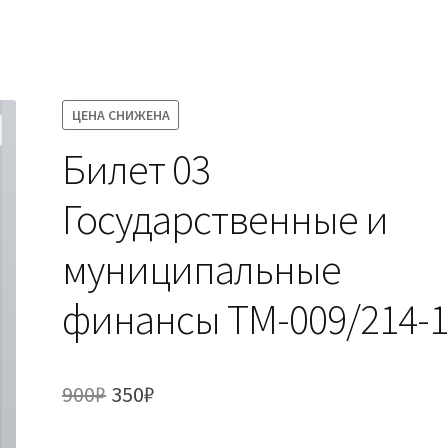
ЦЕНА СНИЖЕНА
Билет 03
Государственные и
муниципальные
финансы ТМ-009/214-
Первоначальная
Текущая
900
₽
350
₽
цена
цена: