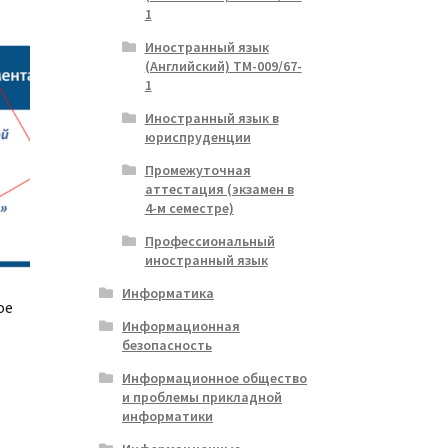
1
Иностранный язык
(Английский) ТМ-009/67-
1
Иностранный язык в
юриспруденции
Промежуточная
аттестация (экзамен в
4-м семестре)
Профессиональный
иностранный язык
Информатика
ое
Информационная
безопасность
Информационное общество
ая
я
и проблемы прикладной
информатики