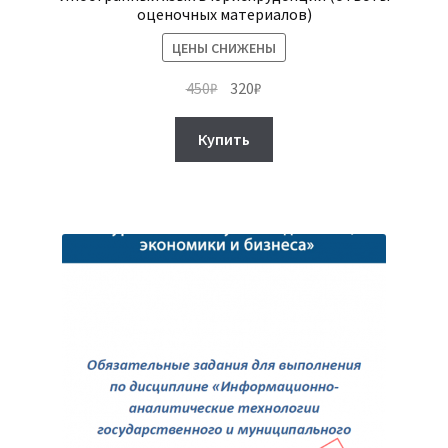
оценочных материалов)
ЦЕНЫ СНИЖЕНЫ
Первоначальная
Текущая
450
₽
320
₽
цена
цена:
составляла
320₽.
Купить
450₽.