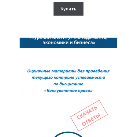
цена
цена:
составляла
350₽.
Купить
380₽.