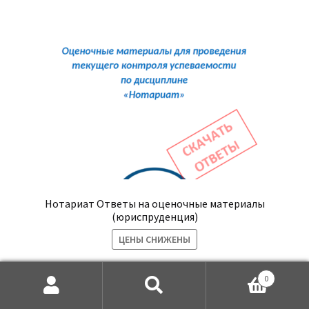
Нотариат Ответы на оценочные материалы
(юриспруденция)
ЦЕНЫ СНИЖЕНЫ
Первоначальная
Текущая
500
₽
390
₽
0
цена
цена:
Искать:
Поиск
составляла
390₽.
Купить