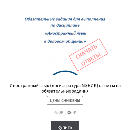
Иностранный язык (магистратура МЭБИК) ответы на
обязательные задания
ЦЕНЫ СНИЖЕНЫ
Первоначальная
Текущая
450
₽
380
₽
цена
цена:
составляла
380₽.
Купить