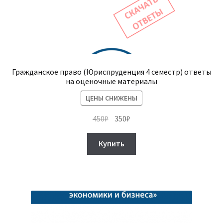
Гражданское право (Юриспруденция 4 семестр) ответы
на оценочные материалы
ЦЕНЫ СНИЖЕНЫ
Первоначальная
Текущая
450
₽
350
₽
цена
цена:
составляла
350₽.
Купить
450₽.