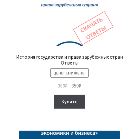
История государства и права зарубежных стран
Ответы
ЦЕНЫ СНИЖЕНЫ
Первоначальная
Текущая
380
₽
350
₽
цена
цена:
составляла
350₽.
Купить
380₽.