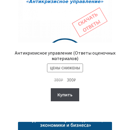
Антикризисное управление (Ответы оценочных
материалов)
ЦЕНЫ СНИЖЕНЫ
Первоначальная
Текущая
380
₽
300
₽
цена
цена:
составляла
300₽.
Купить
380₽.