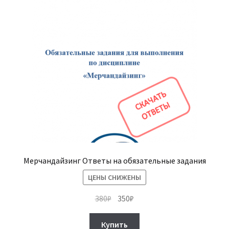
Мерчандайзинг Ответы на обязательные задания
ЦЕНЫ СНИЖЕНЫ
Первоначальная
Текущая
380
₽
350
₽
цена
цена:
составляла
350₽.
Купить