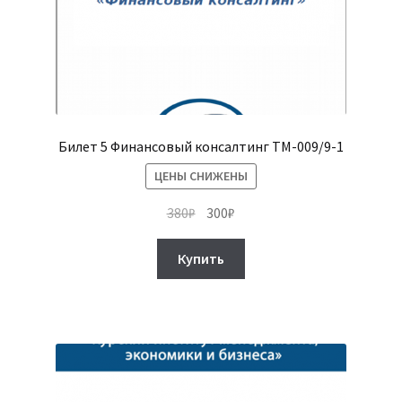
Билет 5 Финансовый консалтинг ТМ-009/9-1
ЦЕНЫ СНИЖЕНЫ
Первоначальная
Текущая
380
₽
300
₽
цена
цена:
составляла
300₽.
Купить
380₽.