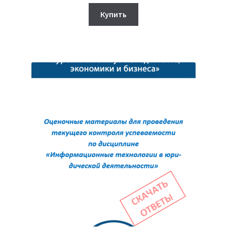
цена
цена:
составляла
390₽.
Купить
450₽.