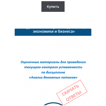
цена
цена:
составляла
390₽.
Купить
450₽.