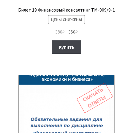
Билет 19 Финансовый консалтинг ТМ-009/9-1
ЦЕНЫ СНИЖЕНЫ
Первоначальная
Текущая
380
₽
350
₽
цена
цена:
составляла
350₽.
Купить
380₽.