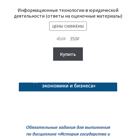
Информационные технологии в юридической
деятельности (ответы на оценочные материалы)
ЦЕНЫ СНИЖЕНЫ
Первоначальная
Текущая
450
₽
350
₽
цена
цена:
составляла
350₽.
Купить
450₽.