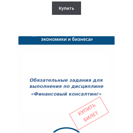
цена
цена:
составляла
420₽.
Купить
450₽.