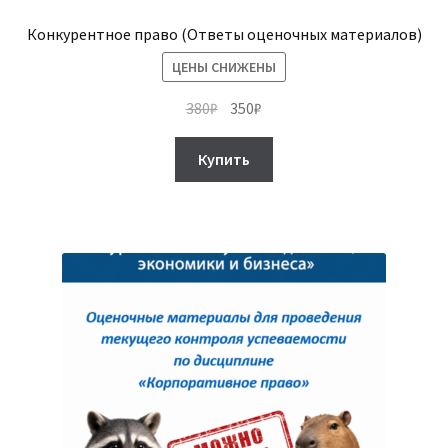
Конкурентное право (Ответы оценочных материалов)
ЦЕНЫ СНИЖЕНЫ
Первоначальная
Текущая
380
₽
350
₽
цена
цена:
составляла
350₽.
Купить
380₽.