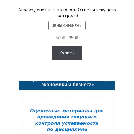
Анализ денежных потоков (Ответы текущего
контроля)
ЦЕНЫ СНИЖЕНЫ
Первоначальная
Текущая
500
₽
350
₽
цена
цена:
составляла
350₽.
Купить
500₽.