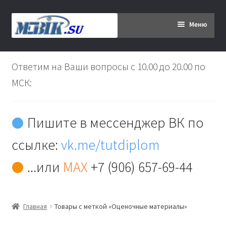
Перейти
Перейти
Меню
к
к
навигации
содержимому
Главная
Ответим на Ваши вопросы с 10.00 до 20.00 по
Дипломникам
МСК:
Заказ
Пишите в мессенджер ВК по
Вы хотите оплатить:
ссылке:
vk.me/tutdiplom
Доставка
...или
MAX
+7 (906) 657-69-44
Кабинет
Главная
Товары с меткой «Оценочные материалы»
Контакты