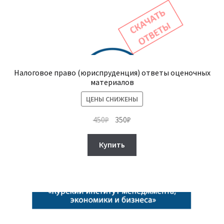
Налоговое право (юриспруденция) ответы оценочных
материалов
ЦЕНЫ СНИЖЕНЫ
Первоначальная
Текущая
450
₽
350
₽
цена
цена:
составляла
350₽.
Купить
450₽.