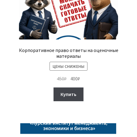
Корпоративное право ответы на оценочные
материалы
ЦЕНЫ СНИЖЕНЫ
Первоначальная
Текущая
450
₽
400
₽
цена
цена:
составляла
400₽.
Купить
450₽.