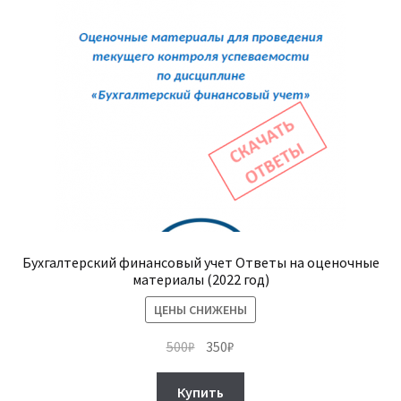
Бухгалтерский финансовый учет Ответы на оценочные
материалы (2022 год)
ЦЕНЫ СНИЖЕНЫ
Первоначальная
Текущая
500
₽
350
₽
цена
цена:
составляла
350₽.
Купить