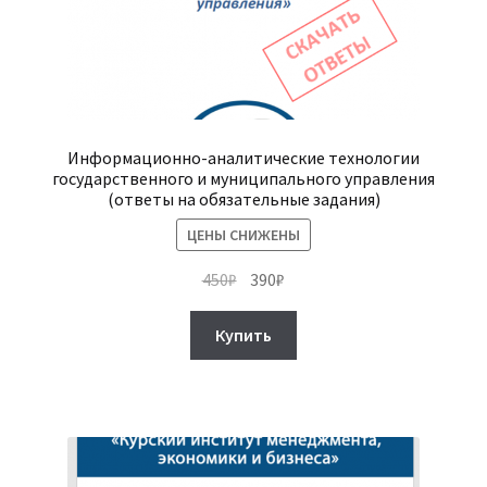
Информационно-аналитические технологии
государственного и муниципального управления
(ответы на обязательные задания)
ЦЕНЫ СНИЖЕНЫ
Первоначальная
Текущая
450
₽
390
₽
цена
цена:
составляла
390₽.
Купить
450₽.