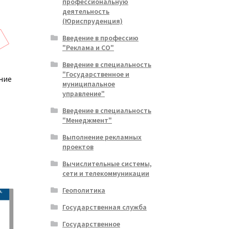
профессиональную
деятельность
(Юриспруденция)
Введение в профессию
"Реклама и СО"
Введение в специальность
"Государственное и
ние
муниципальное
управление"
Введение в специальность
"Менеджмент"
альная
ущая
:
Выполнение рекламных
ла
.
проектов
Вычислительные системы,
сети и телекоммуникации
Геополитика
Государственная служба
Государственное