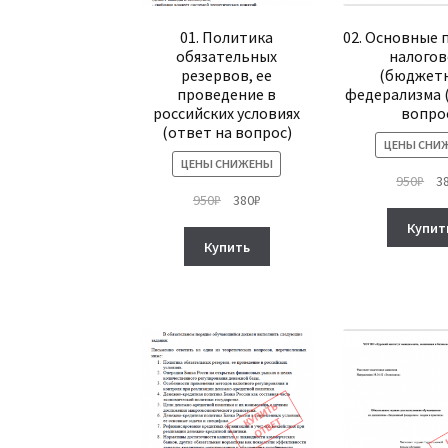
01. Политика
02. Основные
обязательных
налогов
резервов, ее
(бюджетн
проведение в
федерализма 
российских условиях
вопро
(ответ на вопрос)
ЦЕНЫ СНИ
ЦЕНЫ СНИЖЕНЫ
Пе
950
₽
3
Первоначальная
Текущая
950
₽
380
₽
це
цена
цена:
сос
Купит
составляла
380₽.
950
Купить
950₽.