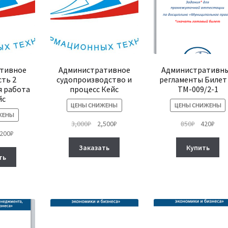
странице
странице
с
товара.
товара.
т
тивное
Административное
Административн
сть 2
судопроизводство и
регламенты Билет
я работа
процесс Кейс
ТМ-009/2-1
йс
ЦЕНЫ СНИЖЕНЫ
ЦЕНЫ СНИЖЕНЫ
ЖЕНЫ
Первоначальная
Текущая
Первонач
Тек
3,000
₽
2,500
₽
850
₽
420
₽
рвоначальная
Текущая
,200
₽
цена
цена:
цена
цена
Этот
на
цена:
составляла
2,500₽.
составля
420₽
Заказать
Купить
Этот
товар
тавляла
2,200₽.
3,000₽.
850₽.
ть
товар
имеет
00₽.
имеет
несколько
несколько
вариаций.
вариаций.
Опции
Опции
можно
можно
выбрать