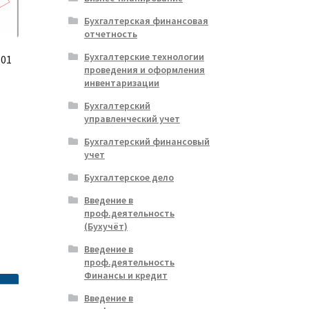
Бухгалтерская финансовая
отчетность
Бухгалтерские технологии
 01
проведения и оформления
инвентаризации
альная
ущая
Бухгалтерский
управленческий учет
:
ла
.
Бухгалтерский финансовый
учет
Бухгалтерское дело
Введение в
проф.деятельность
(Бухучёт)
Введение в
проф.деятельность
Финансы и кредит
Введение в