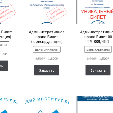
на
странице
товара.
 Билет
Административное
Административн
енция)
право Билет
право Билет 00
(юриспруденция)
ТМ-009/46-1
ЖЕНЫ
ЦЕНЫ СНИЖЕНЫ
ЦЕНЫ СНИЖЕНЫ
рвоначальная
Текущая
,300
₽
Первоначальная
Текущая
Первонач
Те
2,500
₽
1,800
₽
2,000
₽
1,500
₽
на
цена:
Этот
цена
цена:
цена
це
тавляла
2,300₽.
ть
Этот
Э
товар
составляла
1,800₽.
составля
1,
00₽.
Заказать
Заказать
товар
т
имеет
2,500₽.
2,000₽.
имеет
и
несколько
несколько
н
вариаций.
вариаций.
в
Опции
Опции
О
можно
можно
м
выбрать
выбрать
в
на
на
н