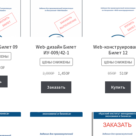
товара.
Билет 09
Web-дизайн Билет
Web-конструирова
ИУ-009/42-1
Билет 12
ЖЕНЫ
ЦЕНЫ СНИЖЕНЫ
ЦЕНЫ СНИЖЕНЫ
рвоначальная
Текущая
80
₽
Первоначальная
Текущая
Первонач
Тек
2,000
₽
1,450
₽
850
₽
510
₽
на
цена:
цена
цена:
цена
цена
тавляла
380₽.
ь
Этот
составляла
1,450₽.
составля
510₽
₽.
Заказать
Купить
товар
2,000₽.
850₽.
имеет
несколько
вариаций.
Опции
можно
выбрать