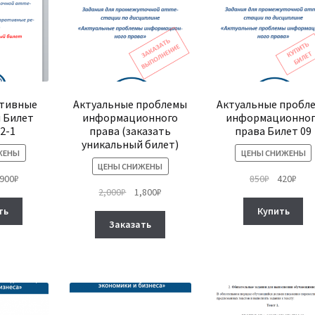
выбрать
на
на
странице
странице
товара.
товара.
тивные
Актуальные проблемы
Актуальные пробл
 Билет
информационного
информационног
2-1
права (заказать
права Билет 09
уникальный билет)
ЖЕНЫ
ЦЕНЫ СНИЖЕНЫ
ЦЕНЫ СНИЖЕНЫ
рвоначальная
Текущая
Первонач
Тек
,900
₽
850
₽
420
₽
Первоначальная
Текущая
2,000
₽
1,800
₽
на
цена:
цена
цена
Этот
цена
цена:
тавляла
1,900₽.
составля
420₽
ть
Купить
Этот
товар
составляла
1,800₽.
00₽.
850₽.
Заказать
товар
имеет
2,000₽.
имеет
несколько
несколько
вариаций.
вариаций.
Опции
Опции
можно
можно
выбрать