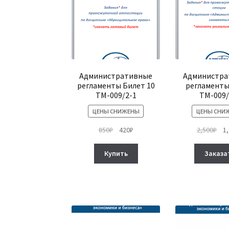
выбрать
на
странице
товара.
Административные
Администра
регламенты Билет 10
регламенты
ТМ-009/2-1
ТМ-009/
ЦЕНЫ СНИЖЕНЫ
ЦЕНЫ СНИ
Первоначальная
Текущая
Пе
850
₽
420
₽
2,500
₽
1
цена
цена:
це
составляла
420₽.
сос
Купить
Заказа
850₽.
2,5