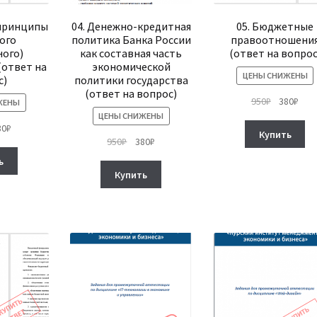
 принципы
04. Денежно-кредитная
05. Бюджетные
ого
политика Банка России
правоотношени
ого)
как составная часть
(ответ на вопрос
(ответ на
экономической
ЦЕНЫ СНИЖЕНЫ
с)
политики государства
(ответ на вопрос)
Первонач
Тек
950
₽
380
₽
ЖЕНЫ
цена
цена
ЦЕНЫ СНИЖЕНЫ
рвоначальная
Текущая
80
₽
составля
380₽
Купить
Первоначальная
Текущая
950
₽
380
₽
на
цена:
950₽.
цена
цена:
тавляла
380₽.
ь
составляла
380₽.
₽.
Купить
950₽.