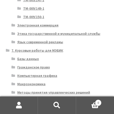
ТМ-009/149-1
ТМ-009/150-1
Электронная коммерция
Этика государственной и муниципальной службы
Язык современной рекламы
7. Курсовые работы для МЭБИК
Базы данных
Гражданское право
Компьютерная графика
Макроэкономика
Методы принятия управленческих решений
Основы государственного и муниципального
0
управления
Искать:
Поиск
Региональное управление и территориальное