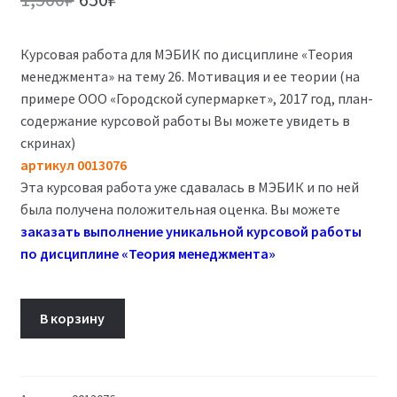
цена
цена:
Курсовая работа для МЭБИК по дисциплине «Теория
составляла
650₽.
менеджмента» на тему 26. Мотивация и ее теории (на
1,500₽.
примере ООО «Городской супермаркет», 2017 год, план-
содержание курсовой работы Вы можете увидеть в
скринах)
артикул 0013076
Эта курсовая работа уже сдавалась в МЭБИК и по ней
была получена положительная оценка. Вы можете
заказать выполнение уникальной курсовой работы
по дисциплине «Теория менеджмента»
Количество
В корзину
товара
26.
Мотивация