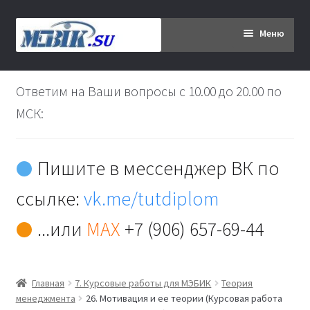
Перейти
Перейти
Меню
к
к
навигации
содержимому
Главная
Ответим на Ваши вопросы с 10.00 до 20.00 по
Дипломникам
МСК:
Заказ
Пишите в мессенджер ВК по
Вы хотите оплатить:
ссылке:
vk.me/tutdiplom
Доставка
...или
MAX
+7 (906) 657-69-44
Кабинет
Главная
7. Курсовые работы для МЭБИК
Теория
Контакты
менеджмента
26. Мотивация и ее теории (Курсовая работа