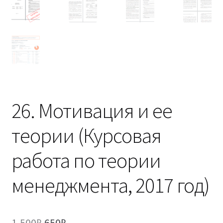
(Магистратура)
38.04.04 Государственное и муниципальное
управление 2,5 года (Магистратура)
26. Мотивация и ее
теории (Курсовая
работа по теории
менеджмента, 2017 год)
Первоначальная
Текущая
1,500
₽
650
₽