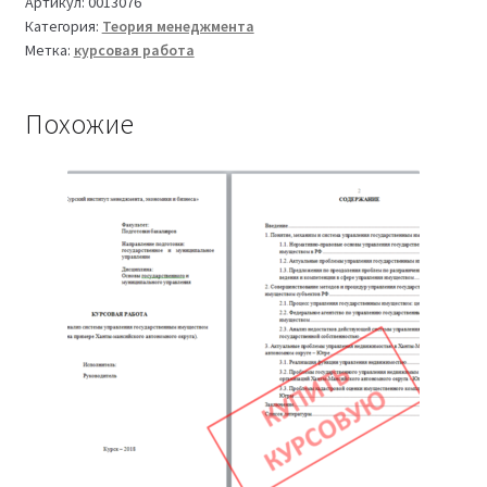
и
Артикул:
0013076
Категория:
Теория менеджмента
ее
Метка:
курсовая работа
теории
(Курсовая
работа
Похожие
по
теории
менеджмента,
2017
год)