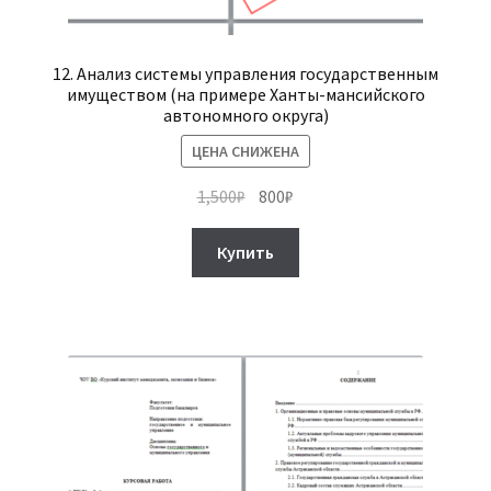
12. Анализ системы управления государственным
имуществом (на примере Ханты-мансийского
автономного округа)
ЦЕНА СНИЖЕНА
Первоначальная
Текущая
1,500
₽
800
₽
цена
цена:
составляла
800₽.
Купить
1,500₽.