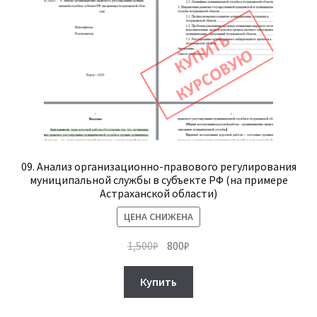
09. Анализ организационно-правового регулирования
муниципальной службы в субъекте РФ (на примере
Астраханской области)
ЦЕНА СНИЖЕНА
Первоначальная
Текущая
1,500
₽
800
₽
цена
цена:
составляла
800₽.
Купить
1,500₽.