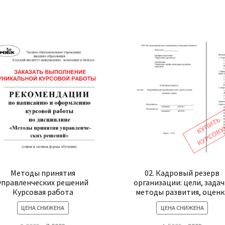
(Курсовая
работа
по
теории
менеджмента,
2020
год)
Методы принятия
02. Кадровый резерв
управленческих решений
организации: цели, задач
Курсовая работа
методы развития, оценк
ЦЕНА СНИЖЕНА
ЦЕНА СНИЖЕНА