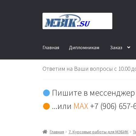
Перейти
Перейти
к
к
навигации
содержимому
Главная
Дипломникам
Заказ
Ответим на Ваши вопросы с 10.00 до
Пишите в мессенджер 
...или
MAX
+7 (906) 657-
Главная
7. Курсовые работы для МЭБИК
Т