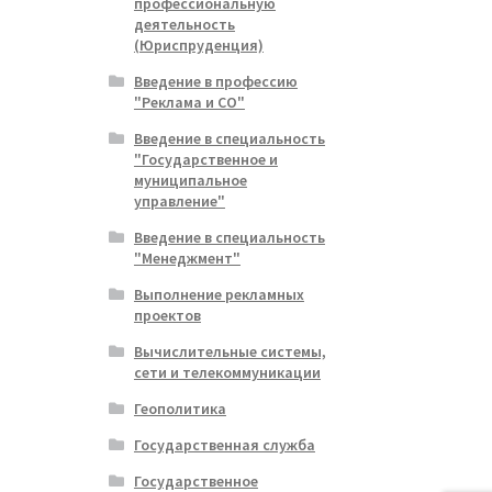
ная
я
профессиональную
деятельность
(Юриспруденция)
Введение в профессию
"Реклама и СО"
Введение в специальность
"Государственное и
муниципальное
управление"
Введение в специальность
"Менеджмент"
Выполнение рекламных
проектов
Вычислительные системы,
сети и телекоммуникации
Геополитика
Государственная служба
Государственное