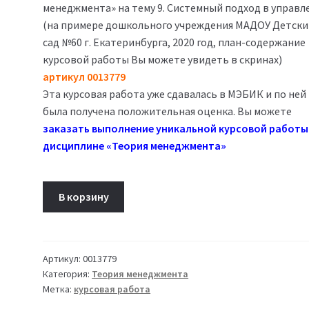
менеджмента» на тему 9. Системный подход в управл
1,500₽.
(на примере дошкольного учреждения МАДОУ Детски
сад №60 г. Екатеринбурга, 2020 год, план-содержание
курсовой работы Вы можете увидеть в скринах)
артикул 0013779
Эта курсовая работа уже сдавалась в МЭБИК и по ней
была получена положительная оценка. Вы можете
заказать выполнение уникальной курсовой работы
дисциплине «Теория менеджмента»
Количество
В корзину
товара
09.
Системный
подход
Артикул:
0013779
Категория:
Теория менеджмента
в
Метка:
курсовая работа
управлении