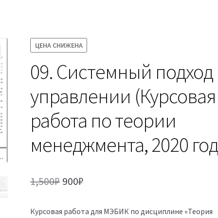
ЦЕНА СНИЖЕНА
09. Системный подход 
управлении (Курсовая
работа по теории
менеджмента, 2020 год
Первоначальная
Текущая
1,500
₽
900
₽
цена
цена:
Курсовая работа для МЭБИК по дисциплине «Теория
составляла
900₽.