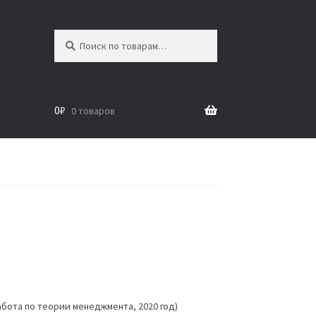
Искать:
Поиск
0
₽
0 товаров
абота по теории менеджмента, 2020 год)