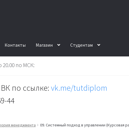
Контакты
Магазин
Студентам
 20.00 по МСК:
ВК по ссылке:
vk.me/tutdiplom
69-44
еория менеджмента
09. Системный подход в управлении (Курсовая р