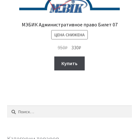
МЭБИК Административное право Билет 07
ЦЕНА СНИЖЕНА
Первоначальная
Текущая
950
₽
330
₽
цена
цена:
составляла
330₽.
Купить
950₽.
Найти:
Категории товаров