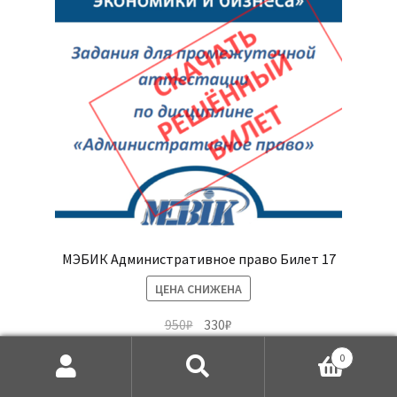
МЭБИК Административное право Билет 17
ЦЕНА СНИЖЕНА
Первоначальная
Текущая
950
₽
330
₽
цена
цена:
0
составляла
330₽.
Купить
Искать:
Поиск
950₽.