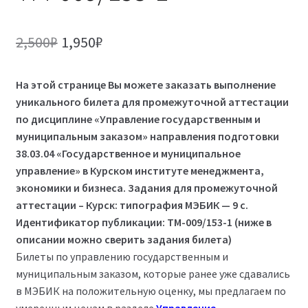
Первоначальная
Текущая
2,500
₽
1,950
₽
цена
цена:
На этой странице Вы можете заказать выполнение
составляла
1,950₽.
уникального билета для
промежуточной аттестации
2,500₽.
по дисциплине «Управление государственным и
муниципальным заказом» направления подготовки
38.03.04 «Государственное и муниципальное
управление» в Курском институте менеджмента,
экономики и бизнеса. Задания для промежуточной
аттестации – Курск: типография МЭБИК — 9 с.
Идентификатор публикации: ТМ-009/153-1 (ниже в
описании можно сверить задания билета)
Билеты по управлению государственным и
муниципальным заказом, которые ранее уже сдавались
в МЭБИК на положительную оценку, мы предлагаем по
умеренным ценам в разделе
Управление