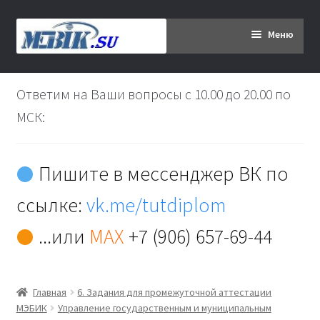
Перейти
Перейти
Меню
к
к
навигации
содержимому
Главная
Ответим на Ваши вопросы с 10.00 до 20.00 по
Дипломникам
МСК:
Заказ
Пишите в мессенджер ВК по
Вы хотите оплатить:
ссылке:
vk.me/tutdiplom
Доставка
...или
MAX
+7 (906) 657-69-44
Кабинет
Главная
6. Задания для промежуточной аттестации
Контакты
МЭБИК
Управление государственным и муниципальным