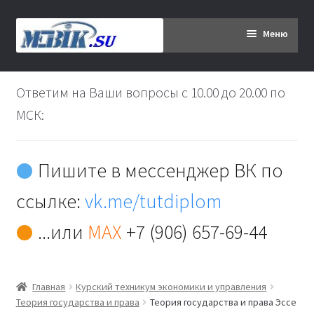
Перейти
Перейти
Меню
к
к
навигации
содержимому
Главная
Ответим на Ваши вопросы с 10.00 до 20.00 по
Дипломникам
МСК:
Заказ
Пишите в мессенджер ВК по
Вы хотите оплатить:
ссылке:
vk.me/tutdiplom
Доставка
...или
MAX
+7 (906) 657-69-44
Кабинет
Главная
Курский техникум экономики и управления
Контакты
Теория государства и права
Теория государства и права Эссе