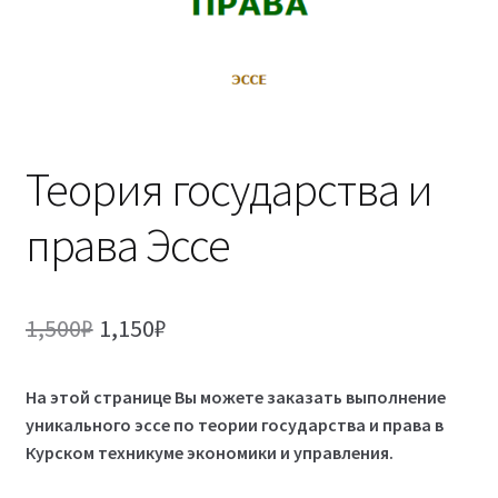
(Магистратура)
38.04.04 Государственное и муниципальное
управление 2,5 года (Магистратура)
Теория государства и
права Эссе
Первоначальная
Текущая
1,500
₽
1,150
₽
цена
цена:
На этой странице Вы можете заказать выполнение
составляла
1,150₽.
уникального эссе по теории государства и права в
1,500₽.
Курском техникуме экономики и управления.