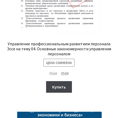
Управление профессиональным развитием персонала
Эссе на тему 04. Основные закономерности управления
персоналом
ЦЕНА СНИЖЕНА
Первоначальная
Текущая
750
₽
350
₽
цена
цена:
составляла
350₽.
Купить
750₽.