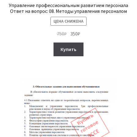
Управление профессиональным развитием персонала
Ответ на вопрос: 08. Методы управления персоналом
ЦЕНА СНИЖЕНА
Первоначальная
Текущая
750
₽
350
₽
цена
цена:
составляла
350₽.
Купить
750₽.