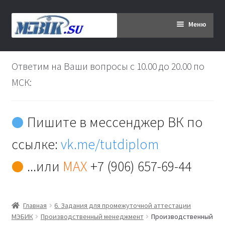
Перейти
Перейти
Меню
к
к
навигации
содержимому
Главная
Ответим на Ваши вопросы с 10.00 до 20.00 по
Дипломникам
МСК:
Заказ
Пишите в мессенджер ВК по
Вы хотите оплатить:
ссылке:
vk.me/tutdiplom
Доставка
...или
MAX
+7 (906) 657-69-44
Кабинет
Главная
6. Задания для промежуточной аттестации
Контакты
МЭБИК
Производственный менеджмент
Производственный