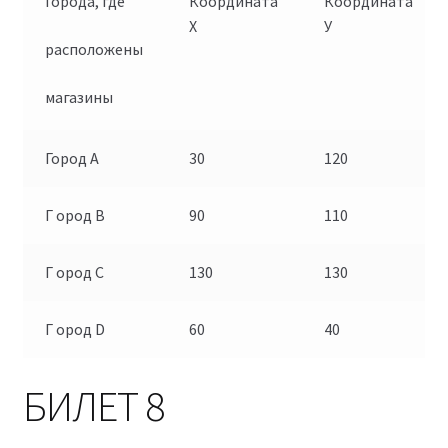
Города, где
Координата
Координата
X
У
расположены
магазины
Город А
30
120
Г ород В
90
110
Г ород С
130
130
Г ород D
60
40
БИЛЕТ 8