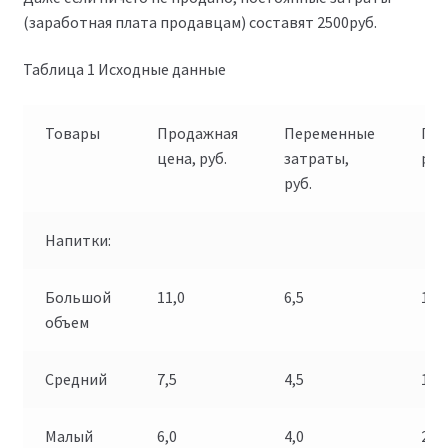
(заработная плата продавцам) составят 2500руб.
Таблица 1 Исходные данные
Товары
Продажная
Переменные
Про
цена, руб.
затраты,
руб
руб.
Напитки:
Большой
11,0
6,5
100
объем
Средний
7,5
4,5
100
Малый
6,0
4,0
200