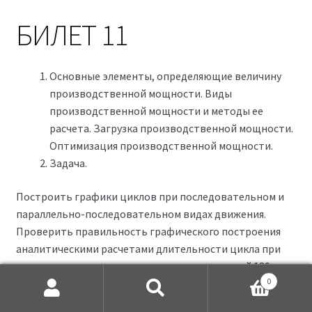
БИЛЕТ 11
Основные элементы, определяющие величину
производственной мощности. Виды
производственной мощности и методы ее
расчета. Загрузка производственной мощности.
Оптимизация производственной мощности.
Задача.
Построить графики циклов при последовательном и
параллельно-последовательном видах движения.
Проверить правильность графического построения
аналитическими расчетами длительности цикла при
следующих условиях: величина партии деталей 180 шт.,
0
величина передаточной партии 30 шт. Нормы времени
Искать:
Поиск
по операциям даны в таблице: