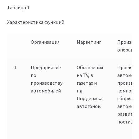
Таблица 1
Характеристика функций
Организация
Маркетинг
Производ
операци
1
Предприятие
Объявления
Проекти
по
на TV, в
автомоби
производству
газетах и
производ
автомобилей
г.д.
компонен
Поддержка
сборка
автогонок.
автомоби
развитие
поставок