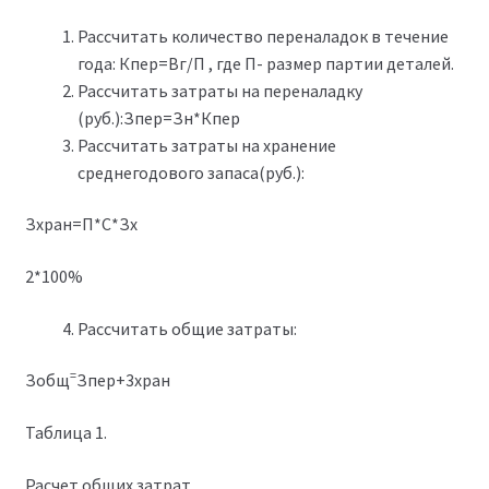
Рассчитать количество переналадок в течение
года: Кпер=Вг/П , где П- размер партии деталей.
Рассчитать затраты на переналадку
(руб.):Зпер=Зн*Кпер
Рассчитать затраты на хранение
среднегодового запаса(руб.):
Зхран=П*С*Зх
2*100%
Рассчитать общие затраты:
=
Зобщ
Зпер+3хран
Таблица 1.
Расчет общих затрат