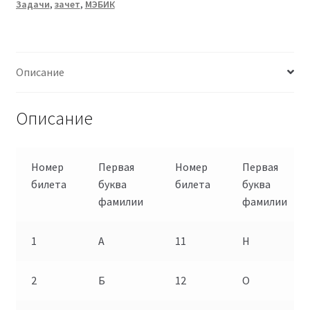
Задачи
,
зачет
,
МЭБИК
Описание
Описание
Номер
Первая
Номер
Первая
билета
буква
билета
буква
фамилии
фамилии
1
А
11
Н
2
Б
12
О