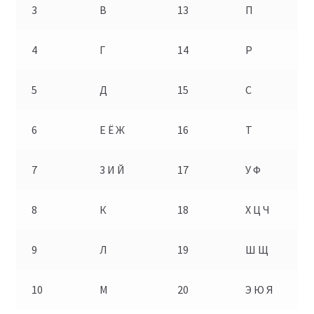
3
В
13
П
4
Г
14
Р
5
Д
15
С
6
Е Ё Ж
16
Т
7
3 И Й
17
У Ф
8
К
18
X Ц Ч
9
Л
19
Ш Щ
10
М
20
Э Ю Я