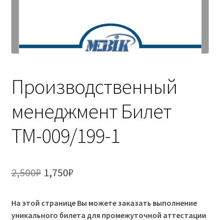
(Магистратура)
38.04.04 Государственное и муниципальное
управление 2,5 года (Магистратура)
Производственный
менеджмент Билет
ТМ-009/199-1
Первоначальная
Текущая
2,500
₽
1,750
₽
цена
цена:
На этой странице Вы можете заказать выполнение
составляла
1,750₽.
уникального билета для промежуточной аттестации