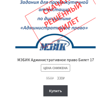
МЭБИК Административное право Билет 17
ЦЕНА СНИЖЕНА
Первоначальная
Текущая
950
₽
330
₽
цена
цена:
составляла
330₽.
Купить
950₽.