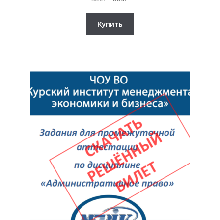
цена
цена:
составляла
330₽.
Купить
350₽.