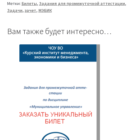
Метки:
Билеты
,
Задания для промежуточной аттестации
,
ТМ-009/196-
Задачи
,
зачет
,
МЭБИК
1
Вам также будет интересно…