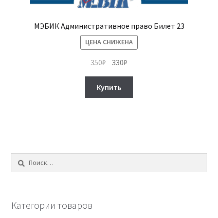
МЭБИК Административное право Билет 23
ЦЕНА СНИЖЕНА
Первоначальная
Текущая
350
₽
330
₽
цена
цена:
составляла
330₽.
Купить
350₽.
Найти:
Категории товаров