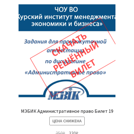
МЭБИК Административное право Билет 19
ЦЕНА СНИЖЕНА
Первоначальная
Текущая
350
₽
330
₽