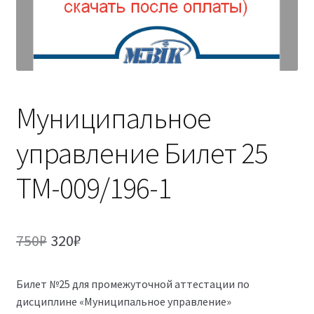
(Магистратура)
38.04.04 Государственное и муниципальное
управление 2,5 года (Магистратура)
Муниципальное
управление Билет 25
ТМ-009/196-1
Первоначальная
Текущая
750
₽
320
₽
цена
цена:
Билет №25 для промежуточной аттестации по
составляла
320₽.
дисциплине «Муниципальное управление»