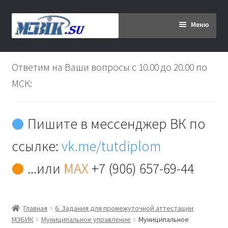
Перейти
Перейти
Меню
к
к
навигации
содержимому
Главная
Ответим на Ваши вопросы с 10.00 до 20.00 по
Дипломникам
МСК:
Заказ
Пишите в мессенджер ВК по
Вы хотите оплатить:
ссылке:
vk.me/tutdiplom
Доставка
...или
MAX
+7 (906) 657-69-44
Кабинет
Главная
6. Задания для промежуточной аттестации
Контакты
МЭБИК
Муниципальное управление
Муниципальное