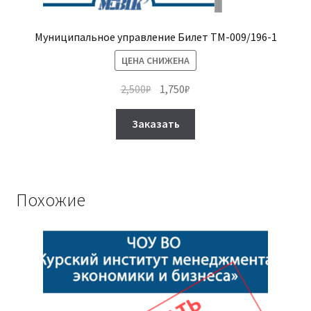
Муниципальное управление Билет ТМ-009/196-1
ЦЕНА СНИЖЕНА
Первоначальная
Текущая
2,500
₽
1,750
₽
цена
цена:
Этот
составляла
1,750₽.
Заказать
товар
2,500₽.
имеет
несколько
вариаций.
Похожие
Опции
можно
выбрать
на
странице
товара.