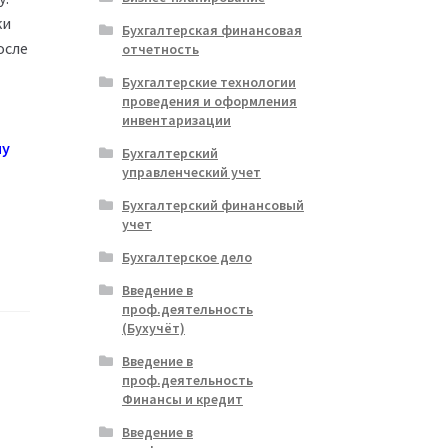
ки
Бухгалтерская финансовая
осле
отчетность
Бухгалтерские технологии
проведения и оформления
инвентаризации
му
Бухгалтерский
управленческий учет
Бухгалтерский финансовый
учет
Бухгалтерское дело
Введение в
проф.деятельность
(Бухучёт)
Введение в
проф.деятельность
Финансы и кредит
Введение в