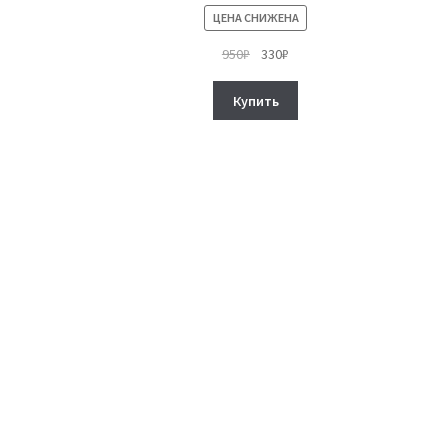
ЦЕНА СНИЖЕНА
Первоначальная
Текущая
950
₽
330
₽
цена
цена:
составляла
330₽.
Купить
950₽.