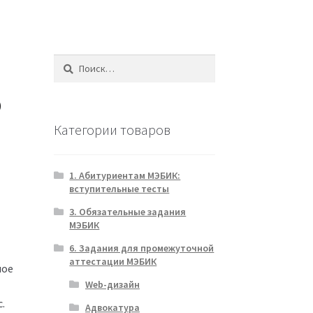
Найти:
о
Категории товаров
1. Абитуриентам МЭБИК:
вступительные тесты
3. Обязательные задания
МЭБИК
6. Задания для промежуточной
аттестации МЭБИК
ное
Web-дизайн
.
Адвокатура