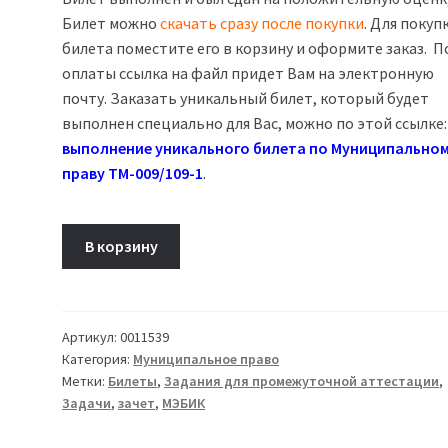
Билет можно
скачать сразу после покупки
. Для покуп
билета поместите его в корзину и оформите заказ. П
оплаты ссылка на файл придет Вам на электронную
почту. Заказать уникальный билет, который будет
выполнен специально для Вас, можно по этой ссылке:
выполнение уникального билета по Муниципально
праву ТМ-009/109-1
.
Количество
В корзину
товара
Муниципальное
право
Билет
Артикул:
0011539
Категория:
Муниципальное право
14
Метки:
Билеты
,
Задания для промежуточной аттестации
,
ТМ-009/109-
Задачи
,
зачет
,
МЭБИК
1