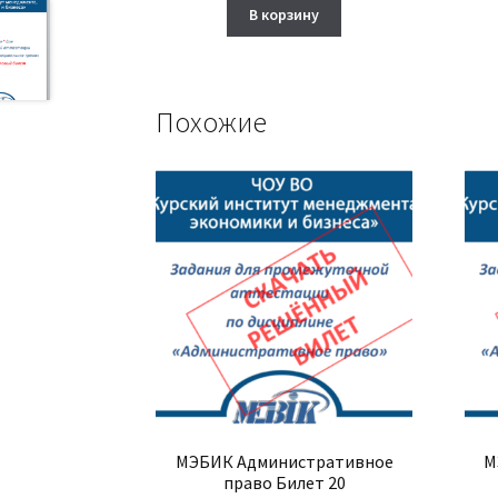
составляла
1,750₽.
В корзину
2,000₽.
Похожие
МЭБИК Административное
М
право Билет 20