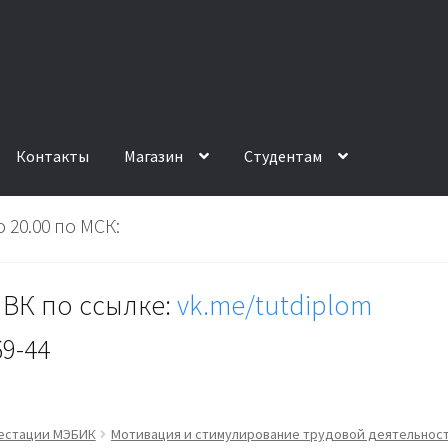
Контакты
Магазин
Студентам
 20.00 по МСК:
ВК по ссылке:
vk.me/tutdiplom
69-44
тестации МЭБИК
Мотивация и стимулирование трудовой деятельнос