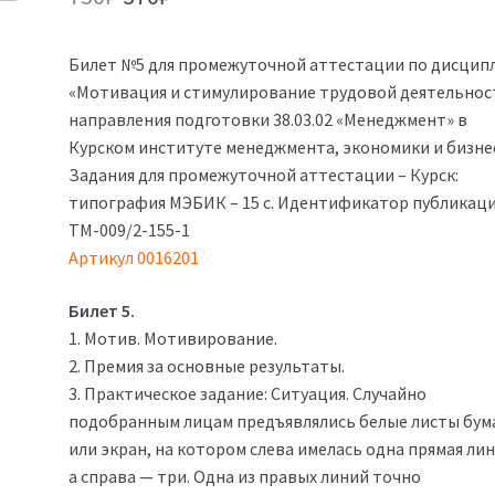
цена
цена:
Билет №5 для промежуточной аттестации по дисцип
составляла
370₽.
«Мотивация и стимулирование трудовой деятельнос
750₽.
направления подготовки 38.03.02 «Менеджмент» в
Курском институте менеджмента, экономики и бизне
Задания для промежуточной аттестации – Курск:
типография МЭБИК – 15 с. Идентификатор публикаци
ТМ-009/2-155-1
Артикул 0016201
Билет 5.
1. Мотив. Мотивирование.
2. Премия за основные результаты.
3. Практическое задание: Ситуация. Случайно
подобранным лицам предъявлялись белые листы бум
или экран, на котором слева имелась одна прямая лин
а справа — три. Одна из правых линий точно