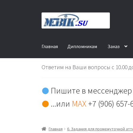
Перейти
Перейти
к
к
навигации
содержимому
Главная
Дипломникам
Заказ
Ответим на Ваши вопросы с 10.00 до
Пишите в мессенджер 
...или
MAX
+7 (906) 657-
Главная
6. Задания для промежуточной ат