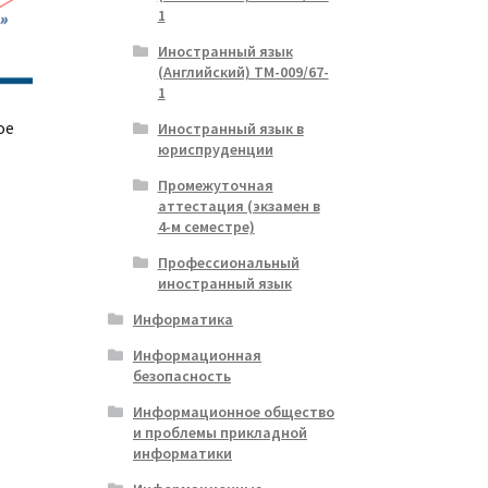
1
Иностранный язык
(Английский) ТМ-009/67-
1
ое
Иностранный язык в
юриспруденции
Промежуточная
аттестация (экзамен в
ая
я
4-м семестре)
Профессиональный
иностранный язык
Информатика
Информационная
безопасность
Информационное общество
и проблемы прикладной
информатики