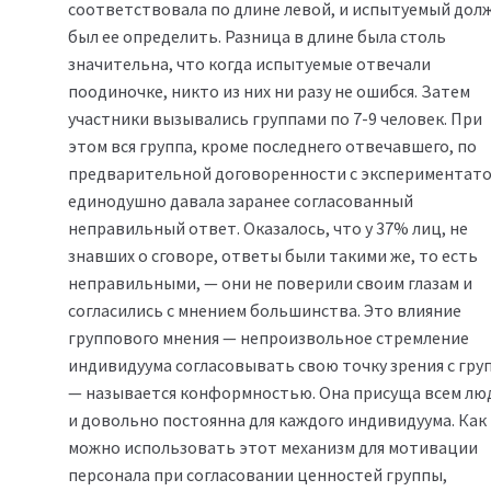
соответствовала по длине левой, и испытуемый дол
был ее определить. Разница в длине была столь
значительна, что когда испытуемые отвечали
поодиночке, никто из них ни разу не ошибся. Затем
участники вызывались группами по 7-9 человек. При
этом вся группа, кроме последнего отвечавшего, по
предварительной договоренности с экспериментат
единодушно давала заранее согласованный
неправильный ответ. Оказалось, что у 37% лиц, не
знавших о сговоре, ответы были такими же, то есть
неправильными, — они не поверили своим глазам и
согласились с мнением большинства. Это влияние
группового мнения — непроизвольное стремление
индивидуума согласовывать свою точку зрения с гру
— называется конформностью. Она присуща всем лю
и довольно постоянна для каждого индивидуума. Как
можно использовать этот механизм для мотивации
персонала при согласовании ценностей группы,