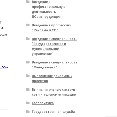
Введение в
профессиональную
деятельность
(Юриспруденция)
у.
Введение в профессию
ки
"Реклама и СО"
осле
Введение в специальность
"Государственное и
муниципальное
управление"
Введение в специальность
155-
"Менеджмент"
Выполнение рекламных
проектов
Вычислительные системы,
сети и телекоммуникации
Геополитика
Государственная служба