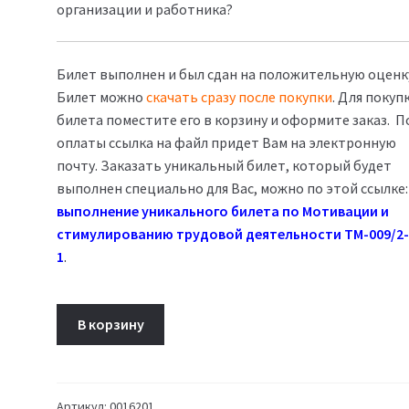
организации и работника?
Билет выполнен и был сдан на положительную оценк
Билет можно
скачать сразу после покупки
. Для покуп
билета поместите его в корзину и оформите заказ. П
оплаты ссылка на файл придет Вам на электронную
почту. Заказать уникальный билет, который будет
выполнен специально для Вас, можно по этой ссылке:
выполнение уникального билета по Мотивации и
стимулированию трудовой деятельности ТМ-009/2-
1
.
Количество
В корзину
товара
Мотивация
и
стимулирование
Артикул:
0016201