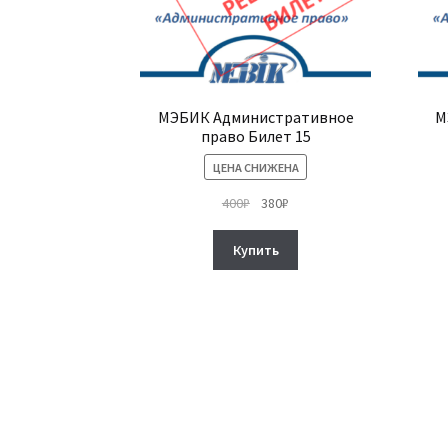
МЭБИК Административное
М
право Билет 15
ЦЕНА СНИЖЕНА
Первоначальная
Текущая
400
₽
380
₽
цена
цена:
составляла
380₽.
Купить
400₽.