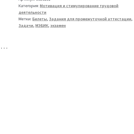
Категория:
Мотивация и стимулирование трудовой
трудовой
деятельности
деятельности
Метки:
Билеты
,
Задания для промежуточной аттестации
,
Билет
Задачи
,
МЭБИК
,
экзамен
05
ТМ-009/1-
155-
но…
1
(версия
2,
2022
года)