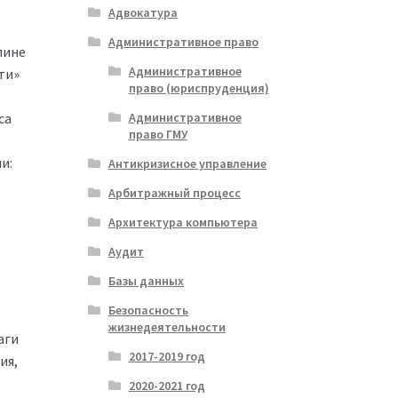
Адвокатура
Административное право
лине
Административное
ти»
право (юриспруденция)
са
Административное
право ГМУ
и:
Антикризисное управление
Арбитражный процесс
Архитектура компьютера
Аудит
Базы данных
Безопасность
жизнедеятельности
аги
2017-2019 год
ия,
2020-2021 год