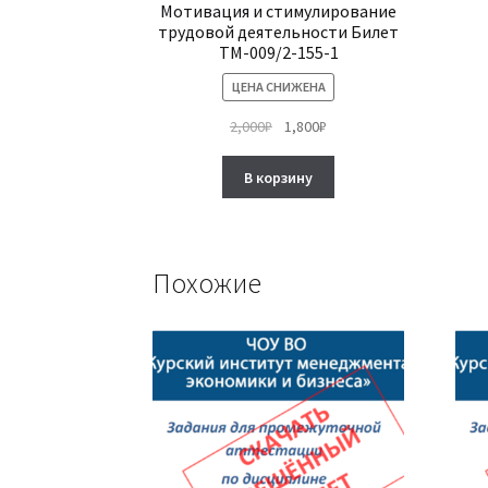
Мотивация и стимулирование
трудовой деятельности Билет
ТМ-009/2-155-1
ЦЕНА СНИЖЕНА
Первоначальная
Текущая
2,000
₽
1,800
₽
цена
цена:
составляла
1,800₽.
В корзину
2,000₽.
Похожие