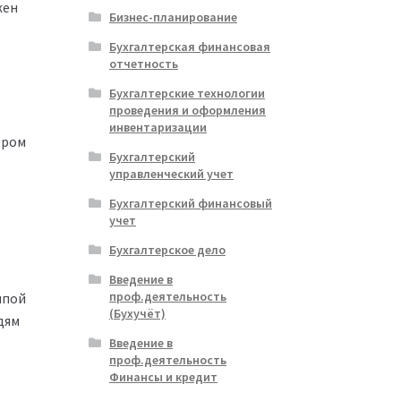
жен
Бизнес-планирование
Бухгалтерская финансовая
отчетность
Бухгалтерские технологии
проведения и оформления
инвентаризации
ором
Бухгалтерский
управленческий учет
Бухгалтерский финансовый
учет
Бухгалтерское дело
Введение в
проф.деятельность
ппой
(Бухучёт)
дям
Введение в
проф.деятельность
Финансы и кредит