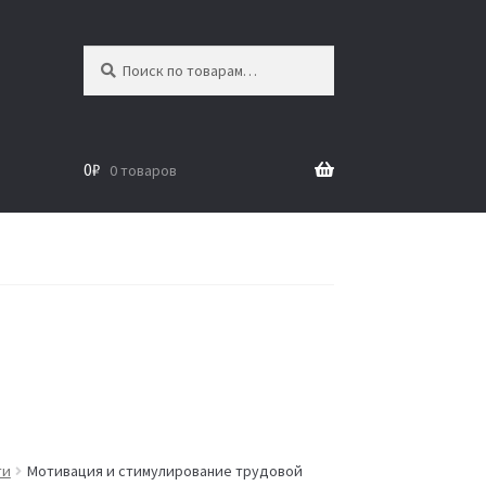
Искать:
Поиск
0
₽
0 товаров
ти
Мотивация и стимулирование трудовой