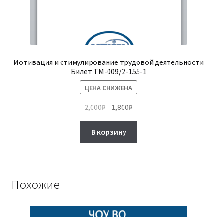
Мотивация и стимулирование трудовой деятельности
Билет ТМ-009/2-155-1
ЦЕНА СНИЖЕНА
Первоначальная
Текущая
2,000
₽
1,800
₽
цена
цена:
составляла
1,800₽.
В корзину
2,000₽.
Похожие