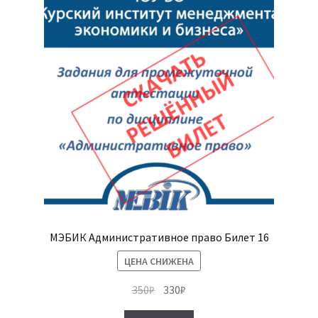
МЭБИК Административное право Билет 16
ЦЕНА СНИЖЕНА
Первоначальная
Текущая
350
₽
330
₽
цена
цена: