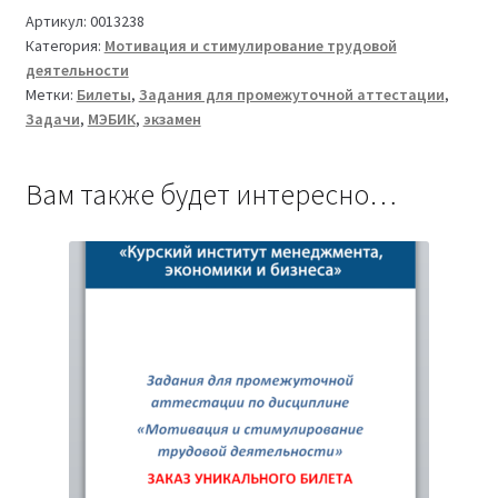
стимулирование
Артикул:
0013238
Категория:
Мотивация и стимулирование трудовой
трудовой
деятельности
деятельности
Метки:
Билеты
,
Задания для промежуточной аттестации
,
Билет
Задачи
,
МЭБИК
,
экзамен
04
ТМ-009/1-
155-
Вам также будет интересно…
1