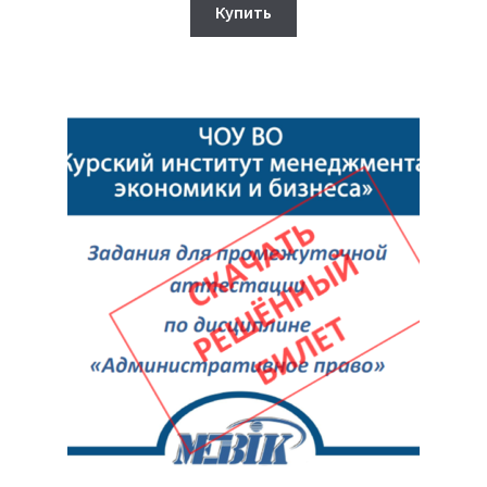
составляла
330₽.
Купить
350₽.