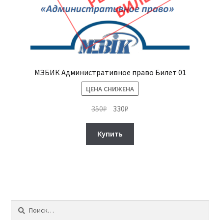
МЭБИК Административное право Билет 01
ЦЕНА СНИЖЕНА
Первоначальная
Текущая
350
₽
330
₽
цена
цена:
составляла
330₽.
Купить
350₽.
Найти: