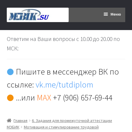
Перейти
Перейти
Меню
к
к
навигации
содержимому
Главная
Ответим на Ваши вопросы с 10.00 до 20.00 по
Дипломникам
МСК:
Заказ
Пишите в мессенджер ВК по
Вы хотите оплатить:
ссылке:
vk.me/tutdiplom
Доставка
...или
MAX
+7 (906) 657-69-44
Кабинет
Главная
6. Задания для промежуточной аттестации
Контакты
МЭБИК
Мотивация и стимулирование трудовой