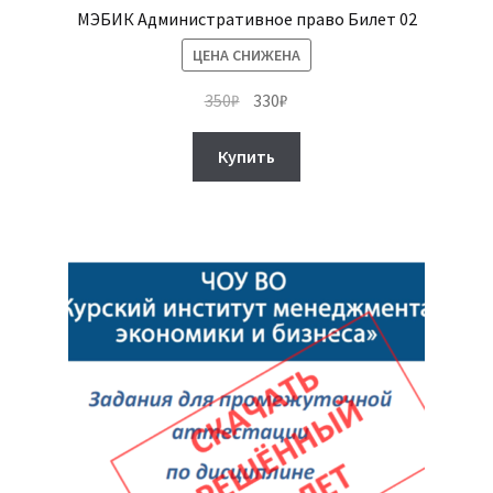
МЭБИК Административное право Билет 02
ЦЕНА СНИЖЕНА
Первоначальная
Текущая
350
₽
330
₽
цена
цена:
составляла
330₽.
Купить
350₽.