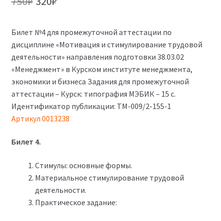
Первоначальная
Текущая
750
₽
320
₽
цена
цена:
Билет №4 для промежуточной аттестации по
составляла
320₽.
дисциплине «Мотивация и стимулирование трудовой
750₽.
деятельности» направления подготовки 38.03.02
«Менеджмент» в Курском институте менеджмента,
экономики и бизнеса Задания для промежуточной
аттестации – Курск: типография МЭБИК – 15 с.
Идентификатор публикации: ТМ-009/2-155-1
Артикул 0013238
Билет 4.
Стимулы: основные формы.
Материальное стимулирование трудовой
деятельности.
Практическое задание: