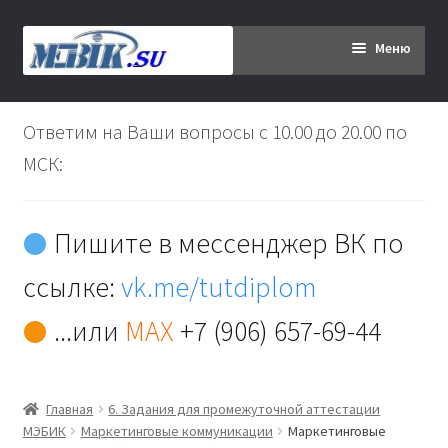
Перейти
Перейти
Меню
к
к
навигации
содержимому
Главная
Ответим на Ваши вопросы с 10.00 до 20.00 по
Дипломникам
МСК:
Заказ
Пишите в мессенджер ВК по
Вы хотите оплатить:
ссылке:
vk.me/tutdiplom
Доставка
...или
MAX
+7 (906) 657-69-44
Кабинет
Главная
6. Задания для промежуточной аттестации
Контакты
МЭБИК
Маркетинговые коммуникации
Маркетинговые