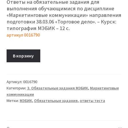
Ответы на обязательные задания для
составляла
420₽.
выполнения обучающимися по дисциплине
450₽.
«Маркетинговые коммуникации» направления
подготовки 38.03.06 «Торговое дело». – Курск:
типография МЭБИК – 12 с.
артикул 0016790
Количество
В корзину
товара
Маркетинговые
коммуникации
(ответы
Артикул:
0016790
Категории:
3. Обязательные задания МЭБИК
,
Маркетинговые
тестов)
коммуникации
Метки:
МЭБИК
,
Обязательные задания
,
ответы теста