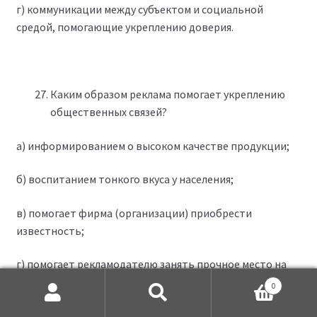
г) коммуникации между субъектом и социальной
средой, помогающие укреплению доверия.
Каким образом реклама помогает укреплению
общественных связей?
а) информированием о высоком качестве продукции;
б) воспитанием тонкого вкуса у населения;
в) помогает фирма (организации) приобрести
известность;
г) помогает рекламодателю занять прочное место на
рынке
0
Искать:
Поиск