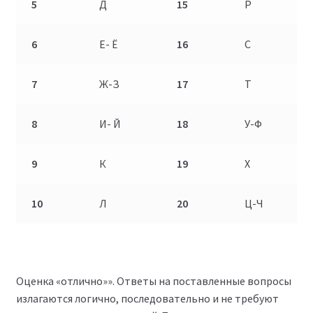
5
Д
15
Р
6
Е- Ё
16
С
7
Ж-З
17
Т
8
И- Й
18
У-Ф
9
К
19
Х
10
Л
20
Ц-Ч
Оценка «отлично»». Ответы на поставленные вопросы
излагаются логично, последовательно и не требуют