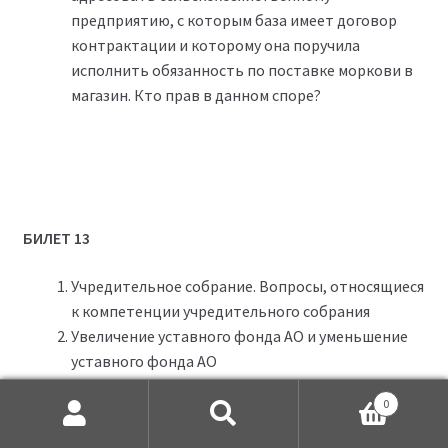
предприятию, с которым база имеет договор
контрактации и которому она поручила
исполнить обязанность по поставке моркови в
магазин. Кто прав в данном споре?
БИЛЕТ 13
Учредительное собрание. Вопросы, относящиеся
к компетенции учредительного собрания
Увеличение уставного фонда АО и уменьшение
уставного фонда АО
Иванов обратился к ООО «ЗаймСейчас» в
0
гражданский суд о признании пунктов договора
Искать:
Поиск
потребительского займа недействительными,