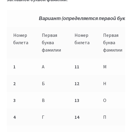
Вариант
(определяется первой букво
Номер
Первая
Номер
Первая
билета
буква
билета
буква
фамилии
фамилии
1
А
11
М
2
Б
12
Н
3
В
13
О
4
Г
14
П