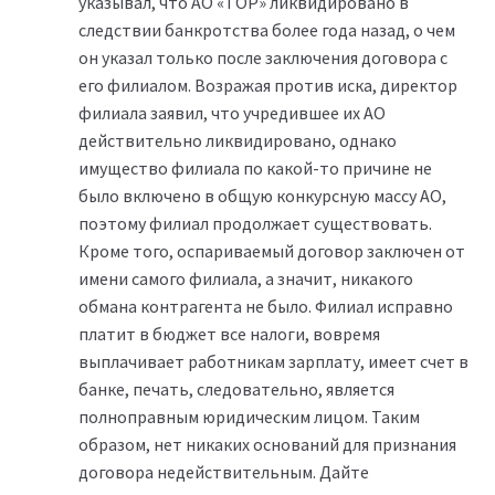
указывал, что АО «ТОР» ликвидировано в
следствии банкротства более года назад, о чем
он указал только после заключения договора с
его филиалом. Возражая против иска, директор
филиала заявил, что учредившее их АО
действительно ликвидировано, однако
имущество филиала по какой-то причине не
было включено в общую конкурсную массу АО,
поэтому филиал продолжает существовать.
Кроме того, оспариваемый договор заключен от
имени самого филиала, а значит, никакого
обмана контрагента не было. Филиал исправно
платит в бюджет все налоги, вовремя
выплачивает работникам зарплату, имеет счет в
банке, печать, следовательно, является
полноправным юридическим лицом. Таким
образом, нет никаких оснований для признания
договора недействительным. Дайте