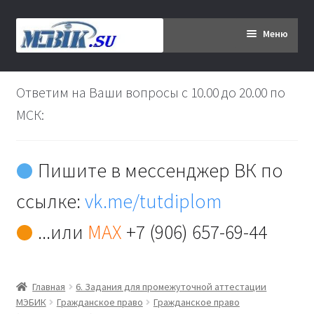
Перейти
Перейти
Меню
к
к
навигации
содержимому
Главная
Ответим на Ваши вопросы с 10.00 до 20.00 по
Дипломникам
МСК:
Заказ
Пишите в мессенджер ВК по
Вы хотите оплатить:
ссылке:
vk.me/tutdiplom
Доставка
...или
MAX
+7 (906) 657-69-44
Кабинет
Главная
6. Задания для промежуточной аттестации
Контакты
МЭБИК
Гражданское право
Гражданское право