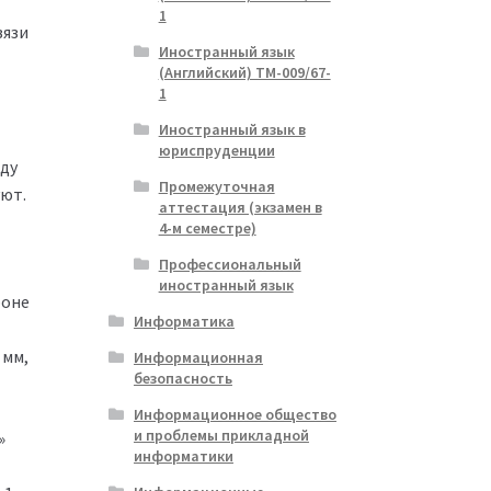
1
вязи
Иностранный язык
(Английский) ТМ-009/67-
1
Иностранный язык в
юриспруденции
ду
Промежуточная
уют.
аттестация (экзамен в
4-м семестре)
Профессиональный
иностранный язык
роне
Информатика
 мм,
Информационная
безопасность
Информационное общество
и проблемы прикладной
»
информатики