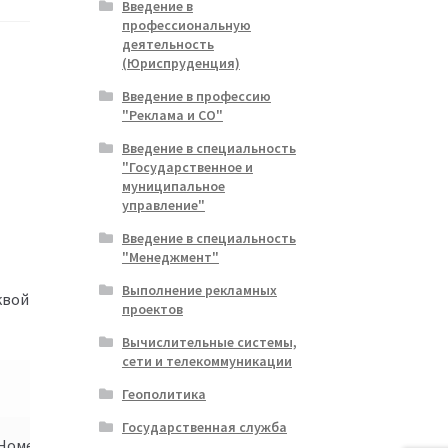
Введение в
профессиональную
деятельность
(Юриспруденция)
Введение в профессию
"Реклама и СО"
Введение в специальность
"Государственное и
муниципальное
управление"
Введение в специальность
"Менеджмент"
Выполнение рекламных
квой
проектов
Вычислительные системы,
сети и телекоммуникации
Геополитика
Государственная служба
Номер
Первая