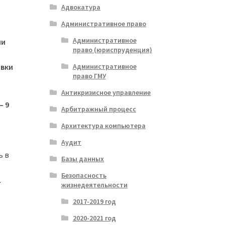
Адвокатура
Административное право
Административное
ии
право (юриспруденция)
овки
Административное
право ГМУ
Антикризисное управление
— 9
Арбитражный процесс
Архитектура компьютера
Аудит
ь в
Базы данных
Безопасность
1
жизнедеятельности
2017-2019 год
2020-2021 год