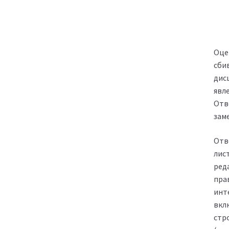
Оце
сби
дис
явл
Отв
зам
Отв
лис
ред
пра
инт
вкл
стр