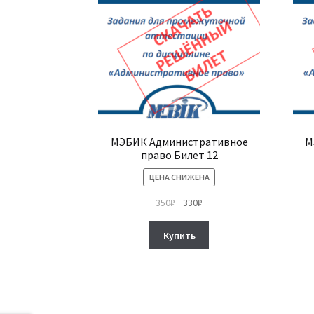
МЭБИК Административное
М
право Билет 12
ЦЕНА СНИЖЕНА
Первоначальная
Текущая
350
₽
330
₽
цена
цена:
составляла
330₽.
Купить
350₽.