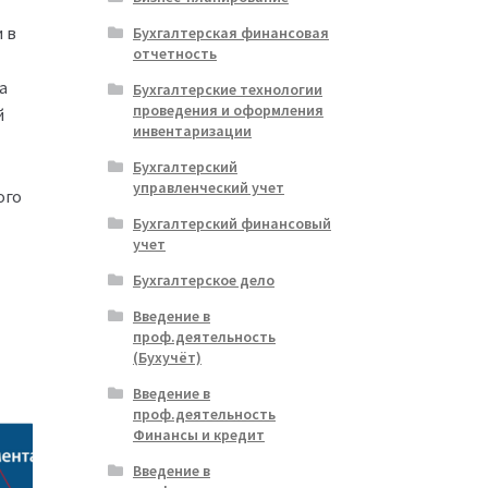
 в
Бухгалтерская финансовая
отчетность
а
Бухгалтерские технологии
проведения и оформления
й
инвентаризации
Бухгалтерский
управленческий учет
ого
Бухгалтерский финансовый
учет
Бухгалтерское дело
Введение в
проф.деятельность
(Бухучёт)
Введение в
проф.деятельность
Финансы и кредит
Введение в