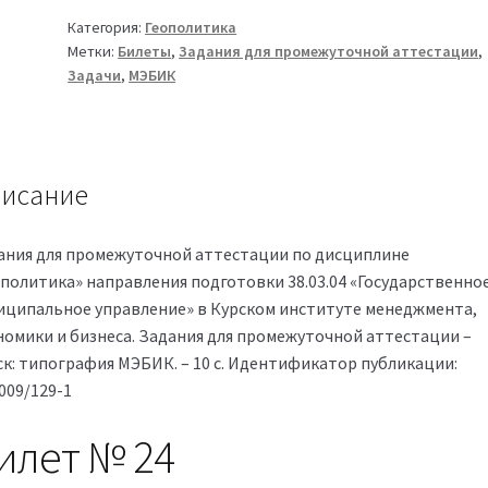
24
Категория:
Геополитика
Метки:
Билеты
,
Задания для промежуточной аттестации
,
Задачи
,
МЭБИК
исание
ания для промежуточной аттестации по дисциплине
ополитика» направления подготовки 38.03.04 «Государственное
иципальное управление» в Курском институте менеджмента,
номики и бизнеса. Задания для промежуточной аттестации –
ск: типография МЭБИК. – 10 с. Идентификатор публикации:
009/129-1
илет № 24