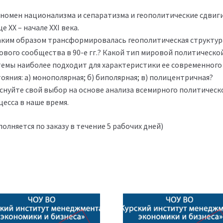
еномен национализма и сепаратизма и геополитические сдвиги
е ХХ – начале ХХI века.
Каким образом трансформировалась геополитическая структур
ового сообщества в 90-е гг.? Какой тип мировой политическо
темы наиболее подходит для характеристики ее современного
ояния: а) монополярная; б) биполярная; в) полицентричная?
снуйте свой выбор на основе анализа всемирного политическ
цесса в наше время.
олняется по заказу в течение 5 рабочих дней)