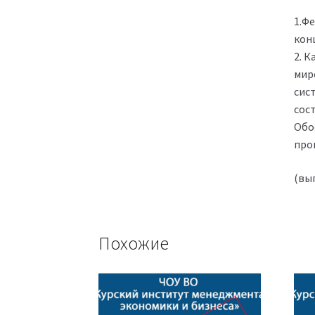
1.Ф
конц
2. 
мир
сис
сост
Обо
про
(вып
Похожие