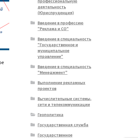
профессиональную
деятельность
(Юриспруденция)
Введение в профессию
"Реклама и СО"
Введение в специальность
"Государственное и
муниципальное
управление"
ое
Введение в специальность
"Менеджмент"
Выполнение рекламных
проектов
ая
я
Вычислительные системы,
сети и телекоммуникации
Геополитика
Государственная служба
Государственное