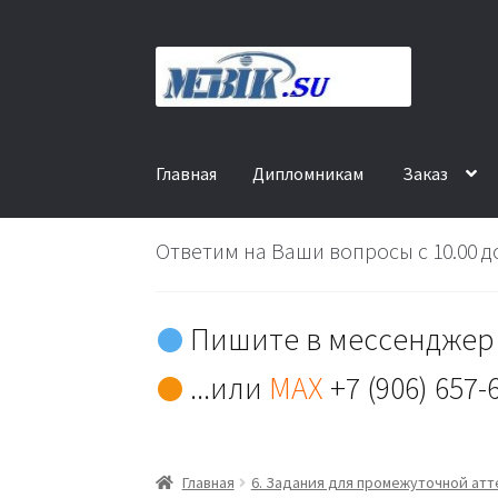
Перейти
Перейти
к
к
навигации
содержимому
Главная
Дипломникам
Заказ
Ответим на Ваши вопросы с 10.00 до
Пишите в мессенджер 
...или
MAX
+7 (906) 657-
Главная
6. Задания для промежуточной ат