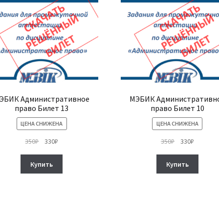
ЭБИК Административное
МЭБИК Административн
право Билет 13
право Билет 10
ЦЕНА СНИЖЕНА
ЦЕНА СНИЖЕНА
Первоначальная
Текущая
Первоначальн
Текуща
350
₽
330
₽
350
₽
330
₽
цена
цена:
цена
цена:
составляла
330₽.
составляла
330₽.
Купить
Купить
350₽.
350₽.