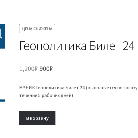
ЦЕНА СНИЖЕНА
Геополитика Билет 24
Первоначальная
Текущая
1,200
₽
900
₽
цена
цена:
МЭБИК Геополитика Билет 24 (выполняется по заказу
составляла
900₽.
течение 5 рабочих дней)
1,200₽.
Количество
В корзину
товара
Геополитика
Билет