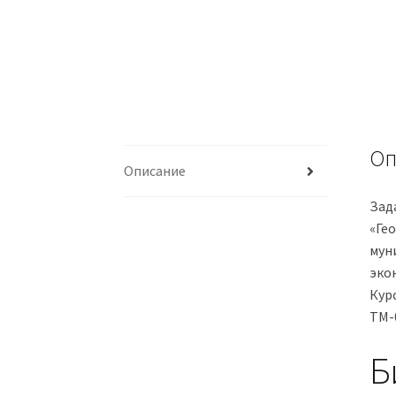
Оп
Описание
Зад
«Ге
мун
эко
Кур
ТМ-
Б