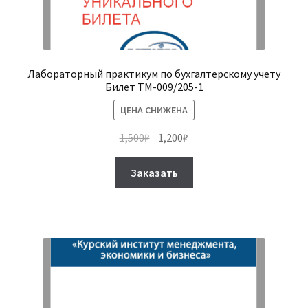
Лабораторный практикум по бухгалтерскому учету
Билет ТМ-009/205-1
ЦЕНА СНИЖЕНА
Первоначальная
Текущая
1,500
₽
1,200
₽
цена
цена:
Этот
составляла
1,200₽.
Заказать
товар
1,500₽.
имеет
несколько
вариаций.
Опции
можно
выбрать
на