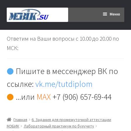
Перейти
Перейти
Меню
к
к
навигации
содержимому
Главная
Ответим на Ваши вопросы с 10.00 до 20.00 по
Дипломникам
МСК:
Заказ
Пишите в мессенджер ВК по
Вы хотите оплатить:
ссылке:
vk.me/tutdiplom
Доставка
...или
MAX
+7 (906) 657-69-44
Кабинет
Главная
6. Задания для промежуточной аттестации
Контакты
МЭБИК
Лабораторный практикум по бухучету