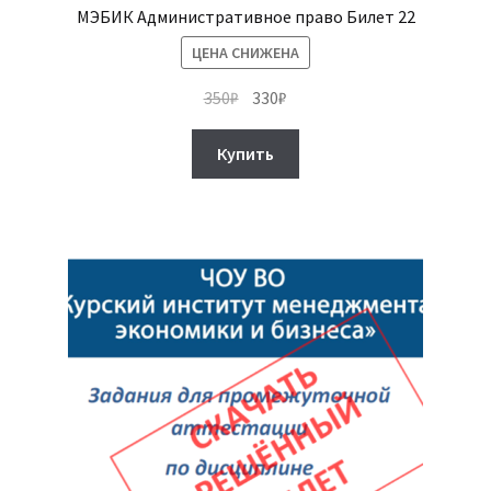
МЭБИК Административное право Билет 22
ЦЕНА СНИЖЕНА
Первоначальная
Текущая
350
₽
330
₽
цена
цена:
составляла
330₽.
Купить
350₽.