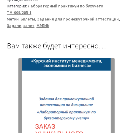
Категория:
Лабораторный практикум по бухучету
практикум
ТМ-009/205-1
по
Метки:
Билеты
,
Задания для промежуточной аттестации
,
бухгалтерскому
Задачи
,
зачет
,
МЭБИК
учету
ТМ-009/205-
1
Вам также будет интересно…