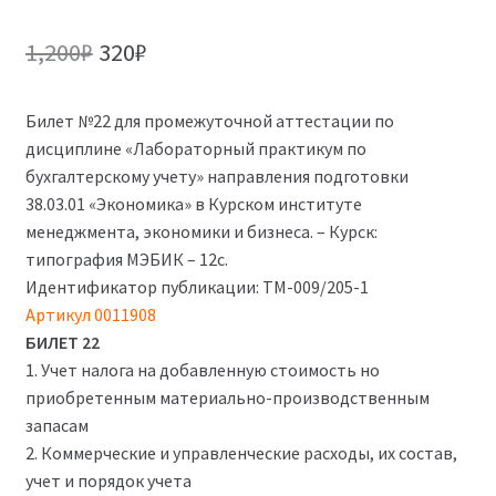
Первоначальная
Текущая
1,200
₽
320
₽
цена
цена:
Билет №22 для промежуточной аттестации по
составляла
320₽.
дисциплине «Лабораторный практикум по
1,200₽.
бухгалтерскому учету» направления подготовки
38.03.01 «Экономика» в Курском институте
менеджмента, экономики и бизнеса. – Курск:
типография МЭБИК – 12с.
Идентификатор публикации: ТМ-009/205-1
Артикул 0011908
БИЛЕТ 22
1. Учет налога на добавленную стоимость но
приобретенным материально-производственным
запасам
2. Коммерческие и управленческие расходы, их состав,
учет и порядок учета