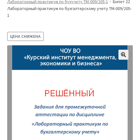
Лабораторный практикум по бухучету ТМ-009/205-1
Билет 22
Магазин
Лабораторный практикум по бухгалтерскому учету ТМ-009/205-
1
Оферта
ЦЕНА СНИЖЕНА
Политика конфиденциальности
Студентам
09.04.03 Прикладная информатика (2,5 года)
38.03.04 Государственное и муниципальное
управление 3,5 года (Бакалавриат)
38.03.04 Государственное и муниципальное
управление 5 лет
38.04.03 Управление персоналом 2,5 года