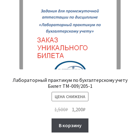
странице
товара.
Лабораторный практикум по бухгалтерскому учету
Билет ТМ-009/205-1
ЦЕНА СНИЖЕНА
Первоначальная
Текущая
1,500
₽
1,200
₽
цена
цена:
составляла
1,200₽.
В корзину
1,500₽.