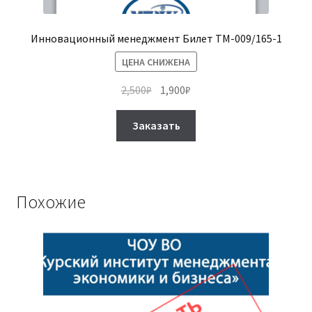
Инновационный менеджмент Билет ТМ-009/165-1
ЦЕНА СНИЖЕНА
Первоначальная
Текущая
2,500
₽
1,900
₽
цена
цена:
Этот
составляла
1,900₽.
Заказать
товар
2,500₽.
имеет
несколько
вариаций.
Похожие
Опции
можно
выбрать
на
странице
товара.