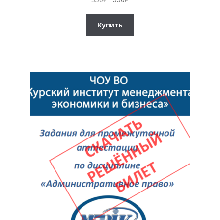
цена
цена:
составляла
330₽.
Купить
350₽.