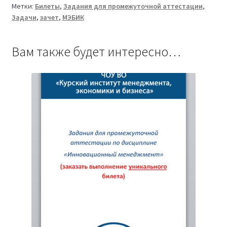
Метки:
Билеты
,
Задания для промежуточной аттестации
,
ТМ-009/181-
Задачи
,
зачет
,
МЭБИК
1
Вам также будет интересно…