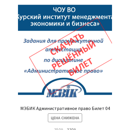
МЭБИК Административное право Билет 04
ЦЕНА СНИЖЕНА
Первоначальная
Текущая
350
₽
330
₽