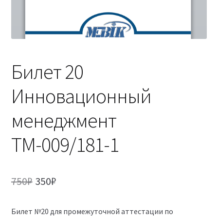
(Магистратура)
38.04.04 Государственное и муниципальное
управление 2,5 года (Магистратура)
Билет 20
Инновационный
менеджмент
ТМ-009/181-1
Первоначальная
Текущая
750
₽
350
₽
цена
цена:
Билет №20 для промежуточной аттестации по
составляла
350₽.