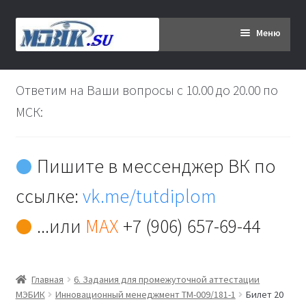
Перейти
Перейти
Меню
к
к
навигации
содержимому
Главная
Ответим на Ваши вопросы с 10.00 до 20.00 по
Дипломникам
МСК:
Заказ
Пишите в мессенджер ВК по
Вы хотите оплатить:
ссылке:
vk.me/tutdiplom
Доставка
...или
MAX
+7 (906) 657-69-44
Кабинет
Главная
6. Задания для промежуточной аттестации
Контакты
МЭБИК
Инновационный менеджмент ТМ-009/181-1
Билет 20