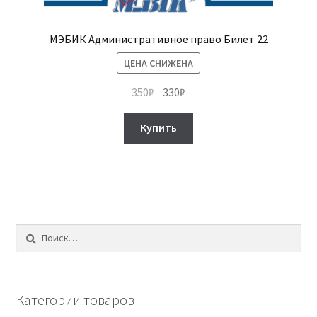
МЭБИК Административное право Билет 22
ЦЕНА СНИЖЕНА
Первоначальная
Текущая
350
₽
330
₽
цена
цена:
составляла
330₽.
Купить
350₽.
Найти:
Категории товаров