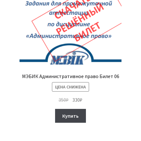
МЭБИК Административное право Билет 06
ЦЕНА СНИЖЕНА
Первоначальная
Текущая
350
₽
330
₽
цена
цена:
составляла
330₽.
Купить
350₽.