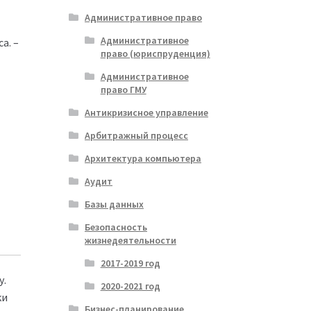
Административное право
Административное
а. –
право (юриспруденция)
Административное
право ГМУ
Антикризисное управление
Арбитражный процесс
Архитектура компьютера
Аудит
Базы данных
Безопасность
жизнедеятельности
2017-2019 год
у.
2020-2021 год
ки
Бизнес-планирование