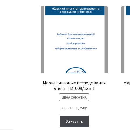
Маркетинговые исследования
Ма
Билет ТМ-009/135-1
ЦЕНА СНИЖЕНА
Первоначальная
Текущая
2,000
₽
1,750
₽
цена
цена:
Этот
составляла
1,750₽.
Заказать
товар
2,000₽.