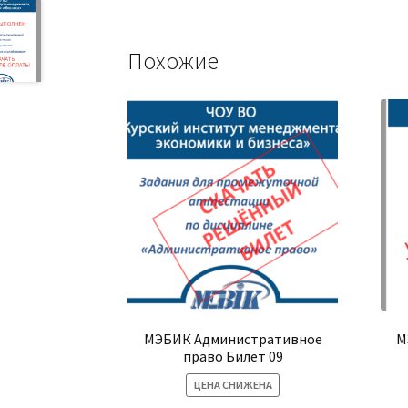
имеет
несколько
вариаций.
Похожие
Опции
можно
выбрать
на
странице
товара.
МЭБИК Административное
М
право Билет 09
ЦЕНА СНИЖЕНА