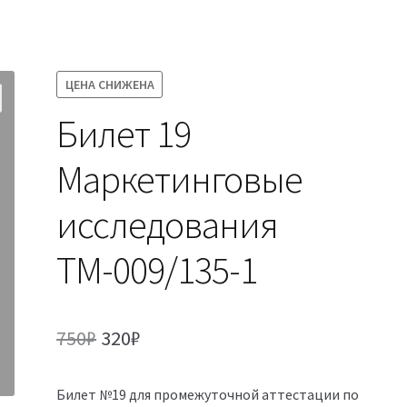
ЦЕНА СНИЖЕНА
Билет 19
Маркетинговые
исследования
ТМ-009/135-1
Первоначальная
Текущая
750
₽
320
₽
цена
цена:
Билет №19 для промежуточной аттестации по
составляла
320₽.