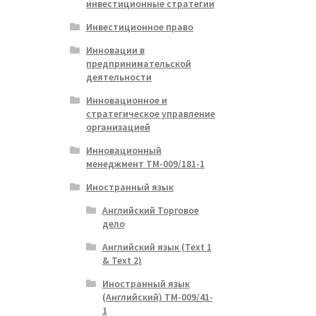
инвестиционные стратегии
ая
я
Инвестиционное право
Инновации в
предпринимательской
деятельности
Инновационное и
стратегическое управление
организацией
Инновационный
менеджмент ТМ-009/181-1
Иностранный язык
Английский Торговое
дело
Английский язык (Text 1
& Text 2)
Иностранный язык
(Английский) ТМ-009/41-
1