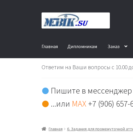
Перейти
Перейти
к
к
навигации
содержимому
Главная
Дипломникам
Заказ
Ответим на Ваши вопросы с 10.00 до
Пишите в мессенджер 
...или
MAX
+7 (906) 657-
Главная
6. Задания для промежуточной ат