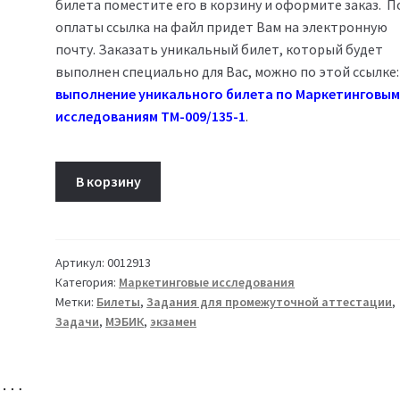
билета поместите его в корзину и оформите заказ. П
оплаты ссылка на файл придет Вам на электронную
почту. Заказать уникальный билет, который будет
выполнен специально для Вас, можно по этой ссылке:
выполнение уникального билета по Маркетинговы
исследованиям ТМ-009/135-1
.
Количество
В корзину
товара
Билет
19
Маркетинговые
Артикул:
0012913
Категория:
Маркетинговые исследования
исследования
Метки:
Билеты
,
Задания для промежуточной аттестации
,
ТМ-009/135-
Задачи
,
МЭБИК
,
экзамен
1
но…