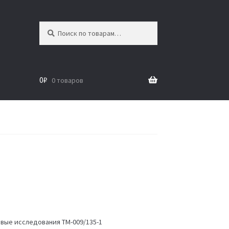
Искать:
Поиск
0
₽
0 товаров
вые исследования ТМ-009/135-1