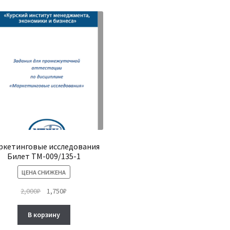
ркетинговые исследования
Билет ТМ-009/135-1
ЦЕНА СНИЖЕНА
Первоначальная
Текущая
2,000
₽
1,750
₽
цена
цена:
составляла
1,750₽.
В корзину
2,000₽.