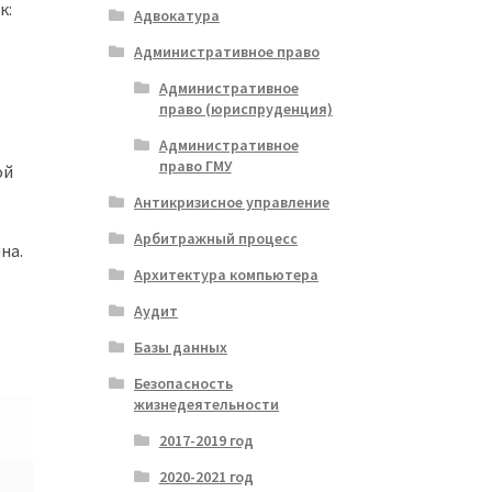
к:
Адвокатура
Административное право
Административное
право (юриспруденция)
Административное
право ГМУ
ой
Антикризисное управление
Арбитражный процесс
на.
Архитектура компьютера
Аудит
Базы данных
Безопасность
жизнедеятельности
2017-2019 год
2020-2021 год