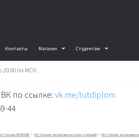
Контакты
Магазин
Студентам
 20.00 по МСК:
ВК по ссылке:
vk.me/tutdiplom
69-44
тестации МЭБИК
История экономических учений
История экономиче