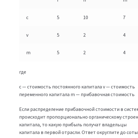
c
5
10
7
v
5
2
4
m
5
2
4
где
c — стоимость постоянного капитала v — стоимость
переменного капитала m — прибавочная стоимость
Если распределение прибавочной стоимости в систе
происходит пропорционально органическому строе
капитала, то какую прибыль получат владельцы
капитала в первой отрасли. Ответ округлите до соты