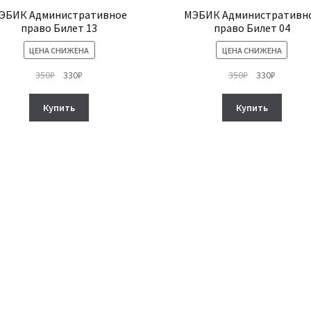
ЭБИК Административное
МЭБИК Административн
право Билет 13
право Билет 04
ЦЕНА СНИЖЕНА
ЦЕНА СНИЖЕНА
Первоначальная
Текущая
Первоначальн
Текуща
350
₽
330
₽
350
₽
330
₽
цена
цена:
цена
цена:
составляла
330₽.
составляла
330₽.
Купить
Купить
350₽.
350₽.