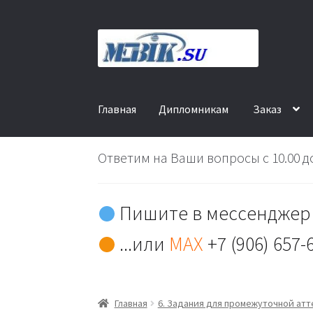
Перейти
Перейти
к
к
навигации
содержимому
Главная
Дипломникам
Заказ
Ответим на Ваши вопросы с 10.00 до
Пишите в мессенджер 
...или
MAX
+7 (906) 657-
Главная
6. Задания для промежуточной ат