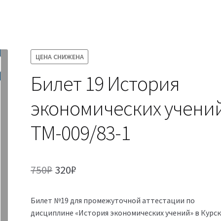
ЦЕНА СНИЖЕНА
Билет 19 История
экономических учени
ТМ-009/83-1
Первоначальная
Текущая
750
₽
320
₽
цена
цена:
Билет №19 для промежуточной аттестации по
составляла
320₽.
дисциплине «История экономических учений» в Курс