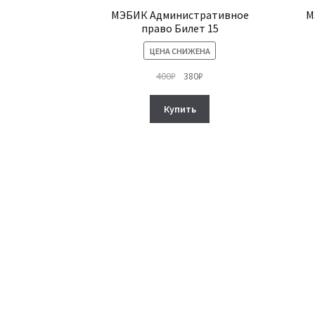
МЭБИК Административное
М
право Билет 15
ЦЕНА СНИЖЕНА
Первоначальная
Текущая
400
₽
380
₽
цена
цена:
составляла
380₽.
Купить
400₽.