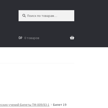
Искать:
Поиск
0
₽
0 товаров
ских учений Билеты ТМ-009/83-1
Билет 19