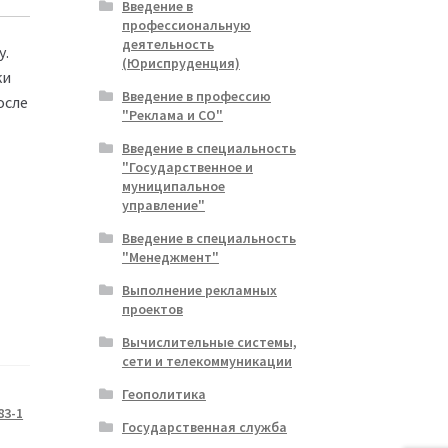
Введение в
профессиональную
деятельность
у.
(Юриспруденция)
ки
Введение в профессию
осле
"Реклама и СО"
Введение в специальность
"Государственное и
муниципальное
управление"
Введение в специальность
"Менеджмент"
Выполнение рекламных
проектов
Вычислительные системы,
сети и телекоммуникации
Геополитика
83-1
Государственная служба