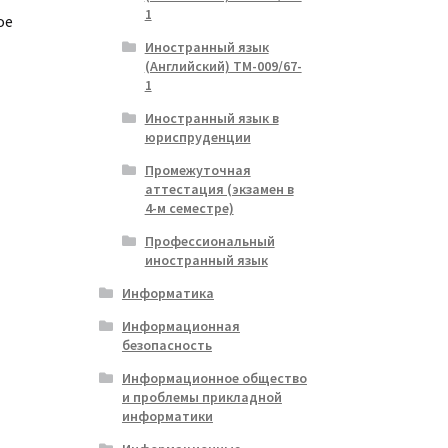
1
ое
Иностранный язык
(Английский) ТМ-009/67-
1
ая
я
Иностранный язык в
юриспруденции
Промежуточная
аттестация (экзамен в
4-м семестре)
Профессиональный
иностранный язык
Информатика
Информационная
безопасность
Информационное общество
и проблемы прикладной
информатики