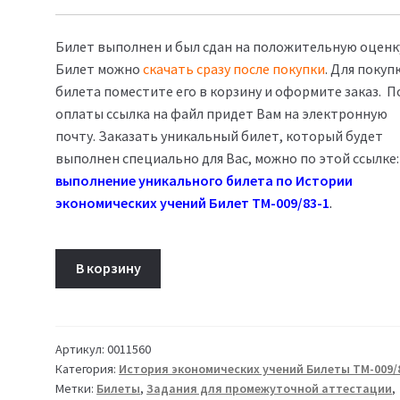
Билет выполнен и был сдан на положительную оценк
Билет можно
скачать сразу после покупки
. Для покуп
билета поместите его в корзину и оформите заказ. П
оплаты ссылка на файл придет Вам на электронную
почту. Заказать уникальный билет, который будет
выполнен специально для Вас, можно по этой ссылке:
выполнение уникального билета по Истории
экономических учений Билет ТМ-009/83-1
.
Количество
В корзину
товара
Билет
19
История
Артикул:
0011560
Категория:
История экономических учений Билеты ТМ-009/
экономических
Метки:
Билеты
,
Задания для промежуточной аттестации
,
учений