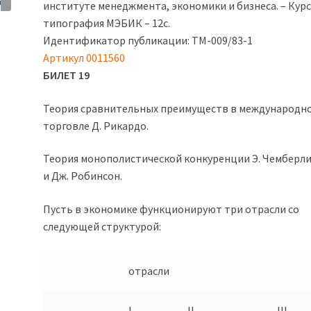
750₽.
институте менеджмента, экономики и бизнеса. – Курс
типография МЭБИК – 12с.
Идентификатор публикации: ТМ-009/83-1
Артикул 0011560
БИЛЕТ 19
Теория сравнительных преимуществ в международн
торговле Д. Рикардо.
Теория монополистической конкуренции Э. Чемберли
и Дж. Робинсон.
Пусть в экономике функционируют три отрасли со
следующей структурой:
отрасли
I
II
III