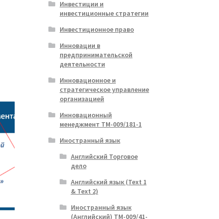
Инвестиции и
ая
ая
инвестиционные стратегии
Инвестиционное право
.
р
Инновации в
т
предпринимательской
олько
деятельности
ций.
Инновационное и
и
стратегическое управление
о
организацией
ать
Инновационный
менеджмент ТМ-009/181-1
нице
а.
Иностранный язык
Английский Торговое
дело
Английский язык (Text 1
& Text 2)
Иностранный язык
(Английский) ТМ-009/41-