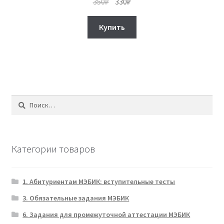
Первоначальная
Текущая
350
₽
330
₽
цена
цена:
составляла
330₽.
Купить
350₽.
Найти:
Категории товаров
1. Абитуриентам МЭБИК: вступительные тесты
3. Обязательные задания МЭБИК
6. Задания для промежуточной аттестации МЭБИК