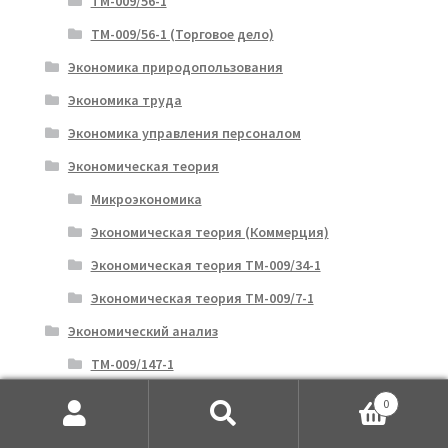
ТМ-009/56-1
ТМ-009/56-1 (Торговое дело)
Экономика природопользования
Экономика труда
Экономика управления персоналом
Экономическая теория
Микроэкономика
Экономическая теория (Коммерция)
Экономическая теория ТМ-009/34-1
Экономическая теория ТМ-009/7-1
Экономический анализ
ТМ-009/147-1
ТМ-009/149-1
0
Искать:
Поиск
ТМ-009/150-1