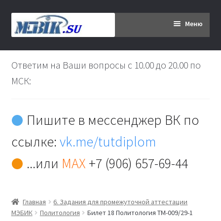
Перейти
Перейти
Меню
к
к
навигации
содержимому
Главная
Ответим на Ваши вопросы с 10.00 до 20.00 по
Дипломникам
МСК:
Заказ
Пишите в мессенджер ВК по
Вы хотите оплатить:
ссылке:
vk.me/tutdiplom
Доставка
...или
MAX
+7 (906) 657-69-44
Кабинет
Главная
6. Задания для промежуточной аттестации
Контакты
МЭБИК
Политология
Билет 18 Политология ТМ-009/29-1