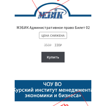
МЭБИК Административное право Билет 02
ЦЕНА СНИЖЕНА
Первоначальная
Текущая
350
₽
330
₽
цена
цена:
составляла
330₽.
Купить
350₽.