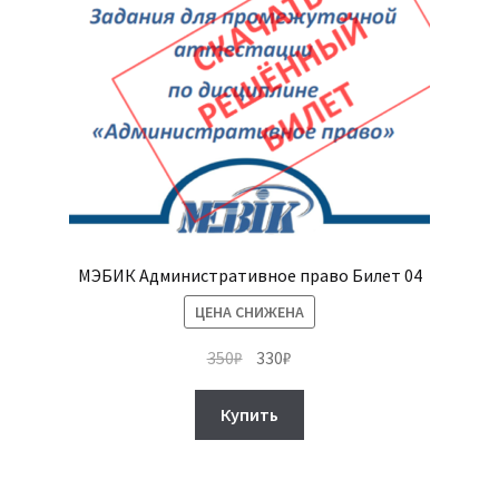
МЭБИК Административное право Билет 04
ЦЕНА СНИЖЕНА
Первоначальная
Текущая
350
₽
330
₽
цена
цена:
составляла
330₽.
Купить
350₽.