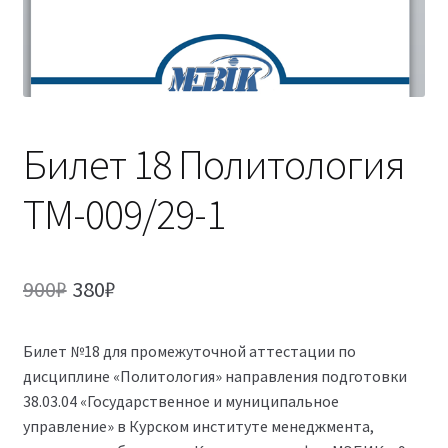
(Магистратура)
38.04.04 Государственное и муниципальное
управление 2,5 года (Магистратура)
Билет 18 Политология
ТМ-009/29-1
Первоначальная
Текущая
900
₽
380
₽
цена
цена:
Билет №18 для промежуточной аттестации по
составляла
380₽.
дисциплине «Политология» направления подготовки
900₽.
38.03.04 «Государственное и муниципальное
управление» в Курском институте менеджмента,