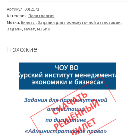
18
Политология
Артикул:
0012172
Категория:
Политология
ТМ-009/29-
Метки:
Билеты
,
Задания для промежуточной аттестации
,
1
Задачи
,
зачет
,
МЭБИК
Похожие