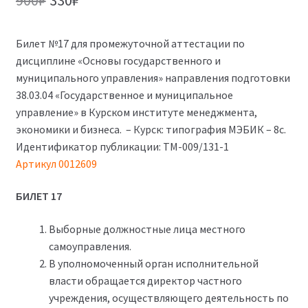
900
₽
330
₽
цена
цена:
Билет №17 для промежуточной аттестации по
составляла
330₽.
дисциплине «Основы государственного и
900₽.
муниципального управления» направления подготовки
38.03.04 «Государственное и муниципальное
управление» в Курском институте менеджмента,
экономики и бизнеса. – Курск: типография МЭБИК – 8с.
Идентификатор публикации: ТМ-009/131-1
Артикул 0012609
БИЛЕТ 17
Выборные должностные лица местного
самоуправления.
В уполномоченный орган исполнительной
власти обращается директор частного
учреждения, осуществляющего деятельность по