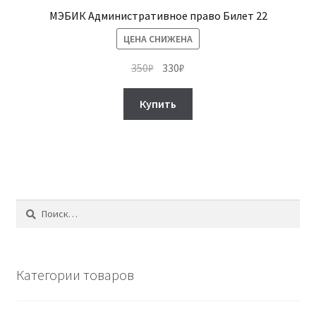
МЭБИК Административное право Билет 22
ЦЕНА СНИЖЕНА
Первоначальная
Текущая
350
₽
330
₽
цена
цена:
составляла
330₽.
Купить
350₽.
Найти:
Категории товаров