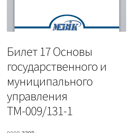
(Магистратура)
38.04.04 Государственное и муниципальное
управление 2,5 года (Магистратура)
Билет 17 Основы
государственного и
муниципального
управления
ТМ-009/131-1
Первоначальная
Текущая