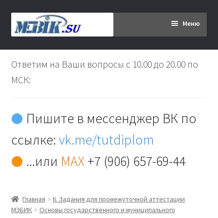
Перейти
Перейти
Меню
к
к
навигации
содержимому
Главная
Ответим на Ваши вопросы с 10.00 до 20.00 по
Дипломникам
МСК:
Заказ
Пишите в мессенджер ВК по
Вы хотите оплатить:
ссылке:
vk.me/tutdiplom
Доставка
...или
MAX
+7 (906) 657-69-44
Кабинет
Главная
6. Задания для промежуточной аттестации
Контакты
МЭБИК
Основы государственного и муниципального