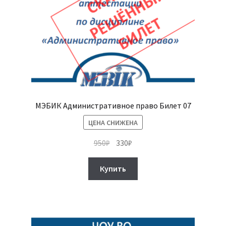
МЭБИК Административное право Билет 07
ЦЕНА СНИЖЕНА
Первоначальная
Текущая
950
₽
330
₽
цена
цена:
составляла
330₽.
Купить
950₽.