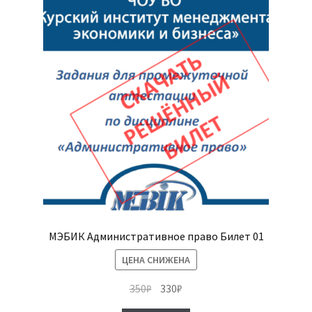
МЭБИК Административное право Билет 01
ЦЕНА СНИЖЕНА
Первоначальная
Текущая
350
₽
330
₽
цена
цена: