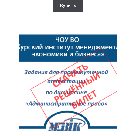
составляла
330₽.
Купить
350₽.