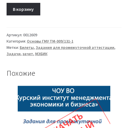
Количество
В корзину
товара
Билет
17
Основы
Артикул:
0012609
Категория:
Основы ГМУ ТМ-009/131-1
государственного
Метки:
Билеты
,
Задания для промежуточной аттестации
,
и
Задачи
,
зачет
,
МЭБИК
муниципального
управления
ТМ-009/131-
Похожие
1