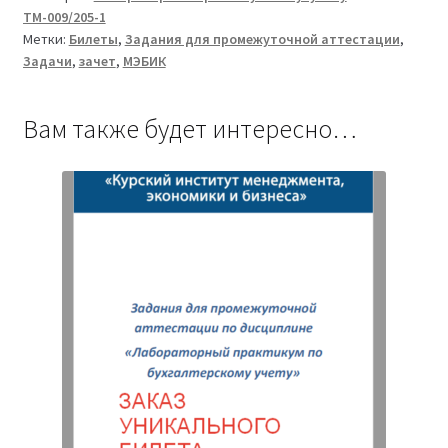
ТМ-009/205-1
по
Метки:
Билеты
,
Задания для промежуточной аттестации
,
бухгалтерскому
Задачи
,
зачет
,
МЭБИК
учету
ТМ-009/205-
1
Вам также будет интересно…