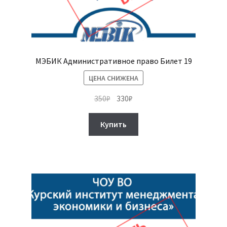
МЭБИК Административное право Билет 19
ЦЕНА СНИЖЕНА
Первоначальная
Текущая
350
₽
330
₽
цена
цена:
составляла
330₽.
Купить
350₽.