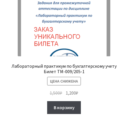
товара.
Лабораторный практикум по бухгалтерскому учету
Билет ТМ-009/205-1
ЦЕНА СНИЖЕНА
Первоначальная
Текущая
1,500
₽
1,200
₽
цена
цена:
составляла
1,200₽.
В корзину
1,500₽.