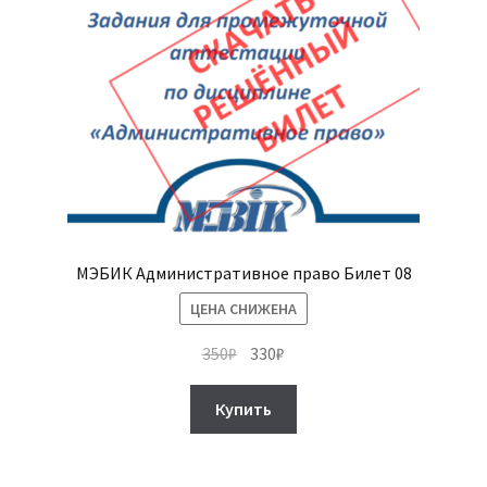
МЭБИК Административное право Билет 08
ЦЕНА СНИЖЕНА
Первоначальная
Текущая
350
₽
330
₽
цена
цена:
составляла
330₽.
Купить
350₽.