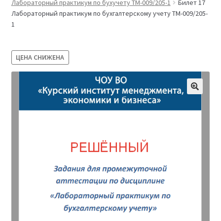
Лабораторный практикум по бухучету ТМ-009/205-1
Билет 17
Магазин
Лабораторный практикум по бухгалтерскому учету ТМ-009/205-
1
Оферта
ЦЕНА СНИЖЕНА
Политика конфиденциальности
Студентам
09.04.03 Прикладная информатика (2,5 года)
38.03.04 Государственное и муниципальное
управление 3,5 года (Бакалавриат)
38.03.04 Государственное и муниципальное
управление 5 лет
38.04.03 Управление персоналом 2,5 года