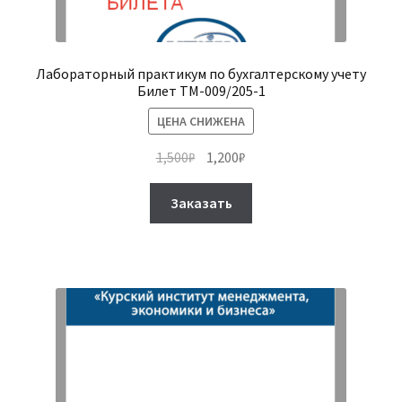
Лабораторный практикум по бухгалтерскому учету
Билет ТМ-009/205-1
ЦЕНА СНИЖЕНА
Первоначальная
Текущая
1,500
₽
1,200
₽
цена
цена:
Этот
составляла
1,200₽.
Заказать
товар
1,500₽.
имеет
несколько
вариаций.
Опции
можно
выбрать
на
странице