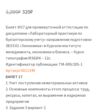
Первоначальная
Текущая
1,200
₽
320
₽
цена
цена:
Билет №17 для промежуточной аттестации по
составляла
320₽.
дисциплине «Лабораторный практикум по
1,200₽.
бухгалтерскому учету» направления подготовки
38.03.01 «Экономика» в Курском институте
менеджмента, экономики и бизнеса. – Курск:
типография МЭБИК – 12с.
Идентификатор публикации: ТМ-009/205-1
Артикул 0011349
БИЛЕТ 17
1. Учет поступления нематериальных активов
2. Основные компоненты этого процесса: труд,
ресурсы, капитал, их выражение в издержках
предприятия
3. Задание 3 вариант 2