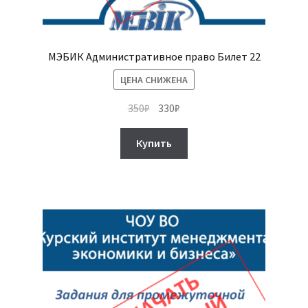
МЭБИК Административное право Билет 22
ЦЕНА СНИЖЕНА
Первоначальная
Текущая
350
₽
330
₽
цена
цена:
составляла
330₽.
Купить
350₽.