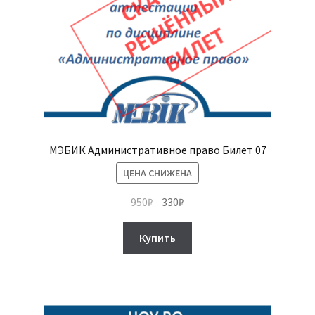
МЭБИК Административное право Билет 07
ЦЕНА СНИЖЕНА
Первоначальная
Текущая
950
₽
330
₽
цена
цена:
составляла
330₽.
Купить
950₽.