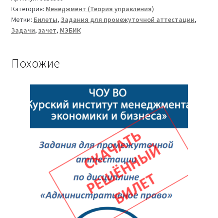
Категория:
Менеджмент (Теория управления)
ТМ-009/84-
Метки:
Билеты
,
Задания для промежуточной аттестации
,
1
Задачи
,
зачет
,
МЭБИК
(версия
2)
Похожие