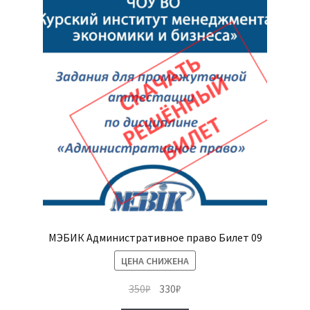
МЭБИК Административное право Билет 09
ЦЕНА СНИЖЕНА
Первоначальная
Текущая
350
₽
330
₽
цена
цена: