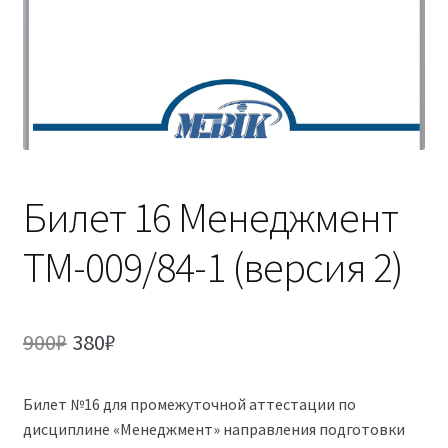
(Магистратура)
38.04.04 Государственное и муниципальное
управление 2,5 года (Магистратура)
Билет 16 Менеджмент
ТМ-009/84-1 (версия 2)
Первоначальная
Текущая
900
₽
380
₽
цена
цена:
Билет №16 для промежуточной аттестации по
составляла
380₽.
дисциплине «Менеджмент» направления подготовки