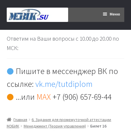
Перейти
Перейти
Меню
к
к
навигации
содержимому
Главная
Ответим на Ваши вопросы с 10.00 до 20.00 по
Дипломникам
МСК:
Заказ
Пишите в мессенджер ВК по
Вы хотите оплатить:
ссылке:
vk.me/tutdiplom
Доставка
...или
MAX
+7 (906) 657-69-44
Кабинет
Главная
6. Задания для промежуточной аттестации
Контакты
МЭБИК
Менеджмент (Теория управления)
Билет 16