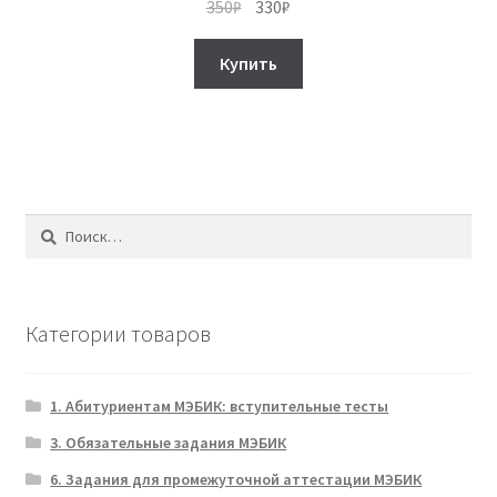
Первоначальная
Текущая
350
₽
330
₽
цена
цена:
составляла
330₽.
Купить
350₽.
Найти:
Категории товаров
1. Абитуриентам МЭБИК: вступительные тесты
3. Обязательные задания МЭБИК
6. Задания для промежуточной аттестации МЭБИК