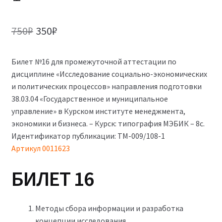
Первоначальная
Текущая
750
₽
350
₽
цена
цена:
Билет №16 для промежуточной аттестации по
составляла
350₽.
дисциплине «Исследование социально-экономических
750₽.
и политических процессов» направления подготовки
38.03.04 «Государственное и муниципальное
управление» в Курском институте менеджмента,
экономики и бизнеса. – Курск: типография МЭБИК – 8с.
Идентификатор публикации: ТМ-009/108-1
Артикул
0011623
БИЛЕТ 16
Методы сбора информации и разработка
концепции исследования.