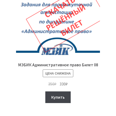
МЭБИК Административное право Билет 08
ЦЕНА СНИЖЕНА
Первоначальная
Текущая
350
₽
330
₽
цена
цена:
составляла
330₽.
Купить
350₽.