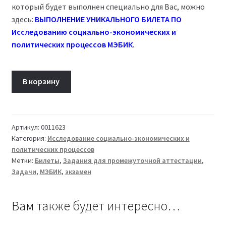
который будет выполнен специально для Вас, можно
здесь:
ВЫПОЛНЕНИЕ УНИКАЛЬНОГО БИЛЕТА ПО
Исследованию социально-экономических и
политических процессов
МЭБИК
.
Количество
В корзину
товара
Билет
16
Исследование
Артикул:
0011623
Категория:
Исследование социально-экономических и
социально-
политических процессов
экономических
Метки:
Билеты
,
Задания для промежуточной аттестации
,
и
Задачи
,
МЭБИК
,
экзамен
политических
процессов
ТМ-009/108-
Вам также будет интересно…
1