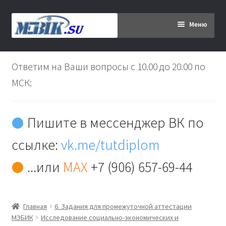
Перейти
Перейти
Меню
к
к
навигации
содержимому
Главная
Ответим на Ваши вопросы с 10.00 до 20.00 по
Дипломникам
МСК:
Заказ
Пишите в мессенджер ВК по
Вы хотите оплатить:
ссылке:
vk.me/tutdiplom
Доставка
...или
MAX
+7 (906) 657-69-44
Кабинет
Главная
6. Задания для промежуточной аттестации
Контакты
МЭБИК
Исследование социально-экономических и