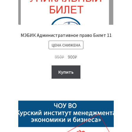
МЭБИК Административное право Билет 11
ЦЕНА СНИЖЕНА
Первоначальная
Текущая
950
₽
900
₽
цена
цена:
составляла
900₽.
Купить
950₽.