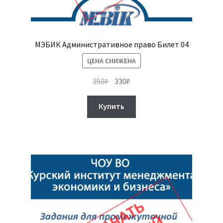
МЭБИК Административное право Билет 04
ЦЕНА СНИЖЕНА
Первоначальная
Текущая
350
₽
330
₽
цена
цена:
составляла
330₽.
Купить
350₽.