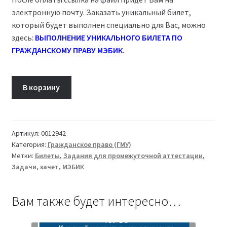
электронную почту. Заказать уникальный билет,
который будет выполнен специально для Вас, можно
здесь:
ВЫПОЛНЕНИЕ УНИКАЛЬНОГО БИЛЕТА ПО
ГРАЖДАНСКОМУ ПРАВУ МЭБИК
.
Количество
В корзину
товара
Билет
15
Гражданское
Артикул:
0012942
Категория:
Гражданское право (ГМУ)
право
Метки:
Билеты
,
Задания для промежуточной аттестации
,
ТМ-009/26-
Задачи
,
зачет
,
МЭБИК
1
Вам также будет интересно…