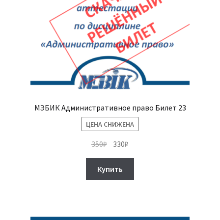
МЭБИК Административное право Билет 23
ЦЕНА СНИЖЕНА
Первоначальная
Текущая
350
₽
330
₽
цена
цена:
составляла
330₽.
Купить
350₽.