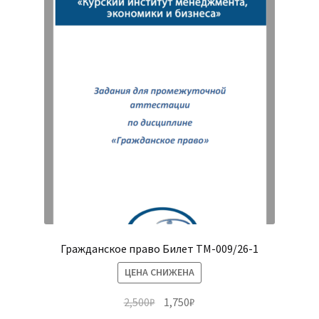
Гражданское право Билет ТМ-009/26-1
ЦЕНА СНИЖЕНА
Первоначальная
Текущая
2,500
₽
1,750
₽
цена
цена: