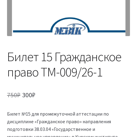
(Магистратура)
38.04.04 Государственное и муниципальное
управление 2,5 года (Магистратура)
Билет 15 Гражданское
право ТМ-009/26-1
Первоначальная
Текущая
750
₽
300
₽
цена
цена:
Билет №15 для промежуточной аттестации по
составляла
300₽.
дисциплине «Гражданское право» направления
750₽.
подготовки 38.03.04 «Государственное и
муниципальное управление» в Курском институте