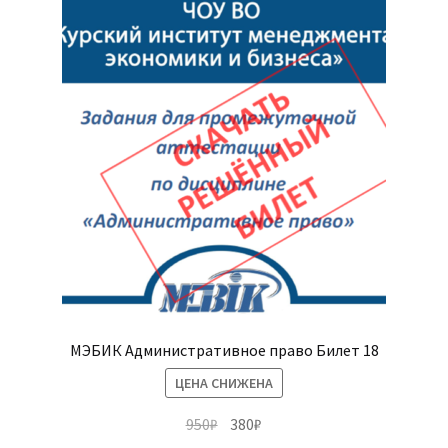
МЭБИК Административное право Билет 18
ЦЕНА СНИЖЕНА
Первоначальная
Текущая
950
₽
380
₽
цена
цена: