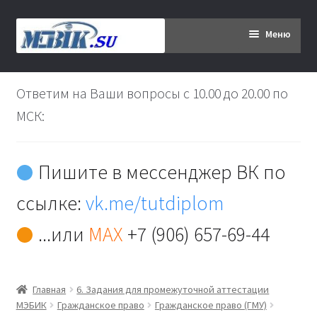
Перейти
Перейти
Меню
к
к
навигации
содержимому
Главная
Ответим на Ваши вопросы с 10.00 до 20.00 по
Дипломникам
МСК:
Заказ
Пишите в мессенджер ВК по
Вы хотите оплатить:
ссылке:
vk.me/tutdiplom
Доставка
...или
MAX
+7 (906) 657-69-44
Кабинет
Главная
6. Задания для промежуточной аттестации
Контакты
МЭБИК
Гражданское право
Гражданское право (ГМУ)