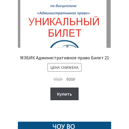
МЭБИК Административное право Билет 21
ЦЕНА СНИЖЕНА
Первоначальная
Текущая
950
₽
900
₽
цена
цена:
составляла
900₽.
Купить
950₽.