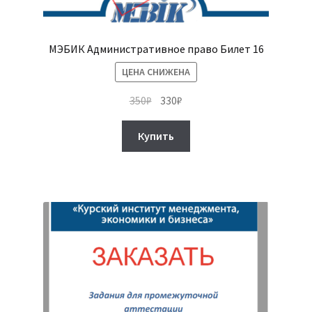
МЭБИК Административное право Билет 16
ЦЕНА СНИЖЕНА
Первоначальная
Текущая
350
₽
330
₽
цена
цена:
составляла
330₽.
Купить
350₽.