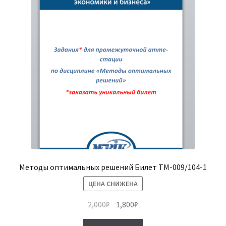
Методы оптимальных решений Билет ТМ-009/104-1
ЦЕНА СНИЖЕНА
Первоначальная
Текущая
2,000
₽
1,800
₽
цена
цена: