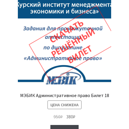
МЭБИК Административное право Билет 18
ЦЕНА СНИЖЕНА
Первоначальная
Текущая
950
₽
380
₽
цена
цена: