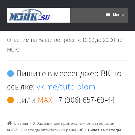
Перейти
Перейти
Меню
к
к
навигации
содержимому
Главная
Ответим на Ваши вопросы с 10.00 до 20.00 по
Дипломникам
МСК:
Заказ
Пишите в мессенджер ВК по
Вы хотите оплатить:
ссылке:
vk.me/tutdiplom
Доставка
...или
MAX
+7 (906) 657-69-44
Кабинет
Главная
6. Задания для промежуточной аттестации
Контакты
МЭБИК
Методы оптимальных решений
Билет 14 Методы