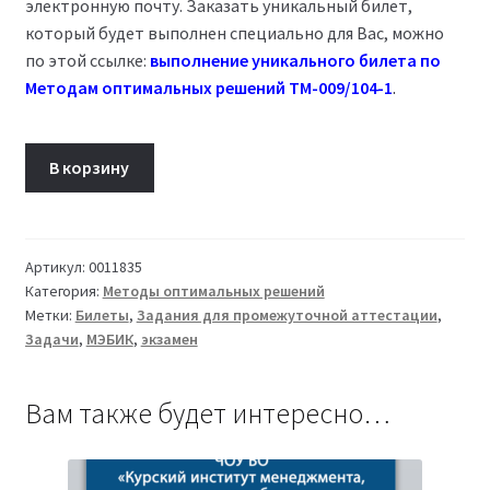
электронную почту. Заказать уникальный билет,
который будет выполнен специально для Вас, можно
по этой ссылке:
выполнение уникального билета по
Методам оптимальных решений ТМ-009/104-1
.
Количество
В корзину
товара
Билет
14
Методы
Артикул:
0011835
Категория:
Методы оптимальных решений
оптимальных
Метки:
Билеты
,
Задания для промежуточной аттестации
,
решений
Задачи
,
МЭБИК
,
экзамен
ТМ-009/104-
1
Вам также будет интересно…