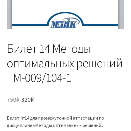
(Магистратура)
38.04.04 Государственное и муниципальное
управление 2,5 года (Магистратура)
Билет 14 Методы
оптимальных решений
ТМ-009/104-1
Первоначальная
Текущая
750
₽
320
₽
цена
цена:
Билет №14 для промежуточной аттестации по
составляла
320₽.
дисциплине «Методы оптимальных решений»
750₽.