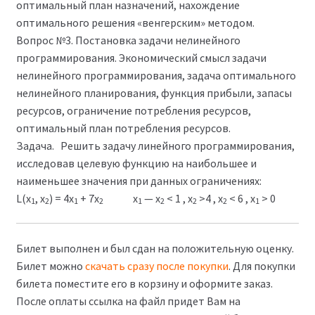
оптимальный план назначений, нахождение
оптимального решения «венгерским» методом.
Вопрос №3. Постановка задачи нелинейного
программирования. Экономический смысл задачи
нелинейного программирования, задача оптимального
нелинейного планирования, функция прибыли, запасы
ресурсов, ограничение потребления ресурсов,
оптимальный план потребления ресурсов.
Задача. Решить задачу линейного программирования,
исследовав целевую функцию на наибольшее и
наименьшее значения при данных ограничениях:
L(x
, х
) = 4х
+ 7х
х
— х
< 1 , х
>4 , х
< 6 , х
> 0
1
2
1
2
1
2
2
2
1
Билет выполнен и был сдан на положительную оценку.
Билет можно
скачать сразу после покупки
. Для покупки
билета поместите его в корзину и оформите заказ.
После оплаты ссылка на файл придет Вам на