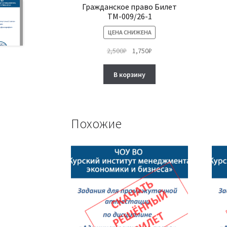
Гражданское право Билет
ТМ-009/26-1
ЦЕНА СНИЖЕНА
Первоначальная
Текущая
2,500
₽
1,750
₽
цена
цена:
составляла
1,750₽.
В корзину
2,500₽.
Похожие