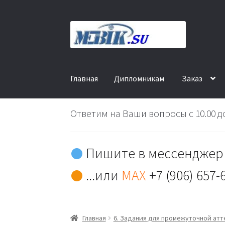
Перейти
Перейти
к
к
навигации
содержимому
Главная
Дипломникам
Заказ
Ответим на Ваши вопросы с 10.00 до
Пишите в мессенджер 
...или
MAX
+7 (906) 657-
Главная
6. Задания для промежуточной ат