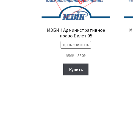
МЭБИК Административное
М
право Билет 05
ЦЕНА СНИЖЕНА
Первоначальная
Текущая
350
₽
330
₽
цена
цена:
составляла
330₽.
Купить
350₽.