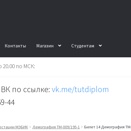
Контакты
Магазин
Студентам
 20.00 по МСК:
ВК по ссылке:
vk.me/tutdiplom
69-44
тестации МЭБИК
Демография ТМ-009/195-1
Билет 14 Демография ТМ-