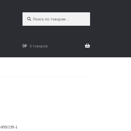
Искать:
Поиск
0
₽
0 товаров
009/195-1