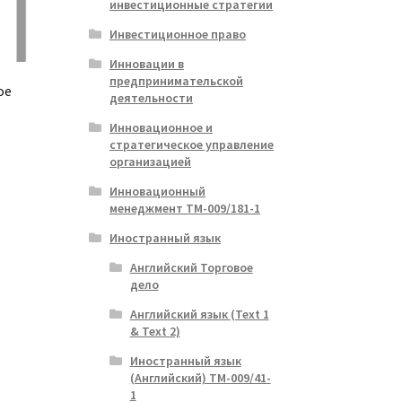
инвестиционные стратегии
Инвестиционное право
Инновации в
предпринимательской
ое
деятельности
Инновационное и
стратегическое управление
организацией
ая
я
Инновационный
менеджмент ТМ-009/181-1
Иностранный язык
Английский Торговое
дело
Английский язык (Text 1
& Text 2)
Иностранный язык
(Английский) ТМ-009/41-
1