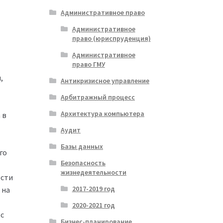
Административное право
Административное
право (юриспруденция)
Административное
право ГМУ
,
Антикризисное управление
Арбитражный процесс
Архитектура компьютера
 в
Аудит
Базы данных
го
Безопасность
жизнедеятельности
ости
2017-2019 год
 на
2020-2021 год
 с
Бизнес-планирование