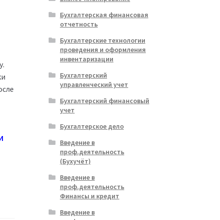
Бухгалтерская финансовая
отчетность
Бухгалтерские технологии
проведения и оформления
инвентаризации
у.
Бухгалтерский
ки
управленческий учет
осле
Бухгалтерский финансовый
учет
Бухгалтерское дело
И
Введение в
проф.деятельность
(Бухучёт)
Введение в
проф.деятельность
Финансы и кредит
Введение в