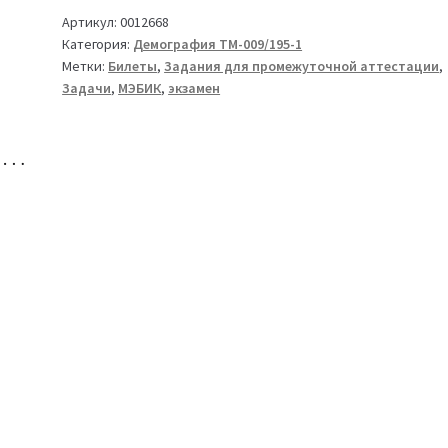
Демография
Артикул:
0012668
Категория:
Демография ТМ-009/195-1
ТМ-009/195-
Метки:
Билеты
,
Задания для промежуточной аттестации
,
1
Задачи
,
МЭБИК
,
экзамен
но…