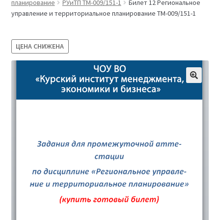
планирование
РУиТП ТМ-009/151-1
Билет 12 Региональное
Магазин
управление и территориальное планирование ТМ-009/151-1
Оферта
ЦЕНА СНИЖЕНА
Политика конфиденциальности
Студентам
09.04.03 Прикладная информатика (2,5 года)
38.03.04 Государственное и муниципальное
управление 3,5 года (Бакалавриат)
38.03.04 Государственное и муниципальное
управление 5 лет
38.04.03 Управление персоналом 2,5 года