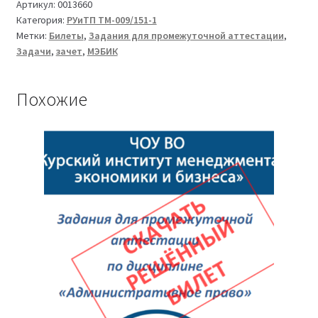
Региональное
Артикул:
0013660
Категория:
РУиТП ТМ-009/151-1
управление
Метки:
Билеты
,
Задания для промежуточной аттестации
,
и
Задачи
,
зачет
,
МЭБИК
территориальное
планирование
ТМ-009/151-
Похожие
1