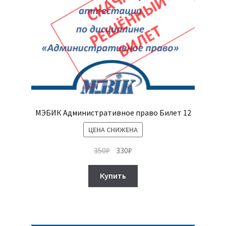
МЭБИК Административное право Билет 12
ЦЕНА СНИЖЕНА
Первоначальная
Текущая
350
₽
330
₽
цена
цена:
составляла
330₽.
Купить
350₽.