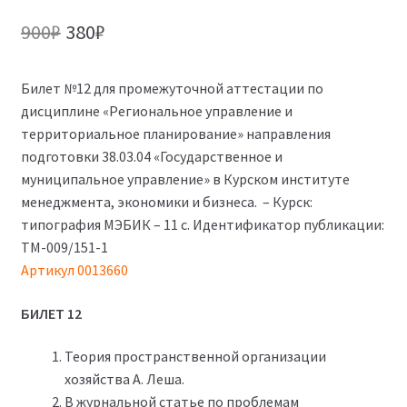
Первоначальная
Текущая
900
₽
380
₽
цена
цена:
Билет №12 для промежуточной аттестации по
составляла
380₽.
дисциплине «Региональное управление и
900₽.
территориальное планирование» направления
подготовки 38.03.04 «Государственное и
муниципальное управление» в Курском институте
менеджмента, экономики и бизнеса. – Курск:
типография МЭБИК – 11 с. Идентификатор публикации:
ТМ-009/151-1
Артикул 0013660
БИЛЕТ 12
Теория пространственной организации
хозяйства А. Леша.
В журнальной статье по проблемам