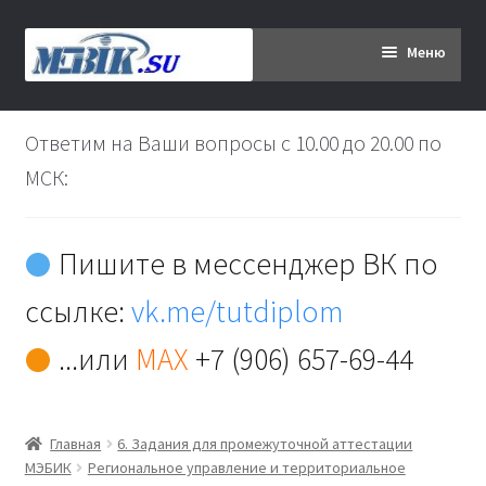
Перейти
Перейти
Меню
к
к
навигации
содержимому
Главная
Ответим на Ваши вопросы с 10.00 до 20.00 по
Дипломникам
МСК:
Заказ
Пишите в мессенджер ВК по
Вы хотите оплатить:
ссылке:
vk.me/tutdiplom
Доставка
...или
MAX
+7 (906) 657-69-44
Кабинет
Главная
6. Задания для промежуточной аттестации
Контакты
МЭБИК
Региональное управление и территориальное