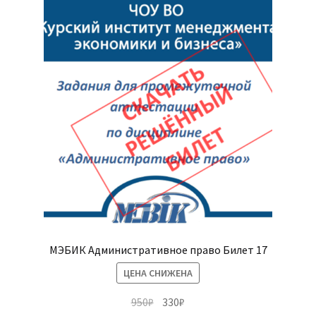
МЭБИК Административное право Билет 17
ЦЕНА СНИЖЕНА
Первоначальная
Текущая
950
₽
330
₽