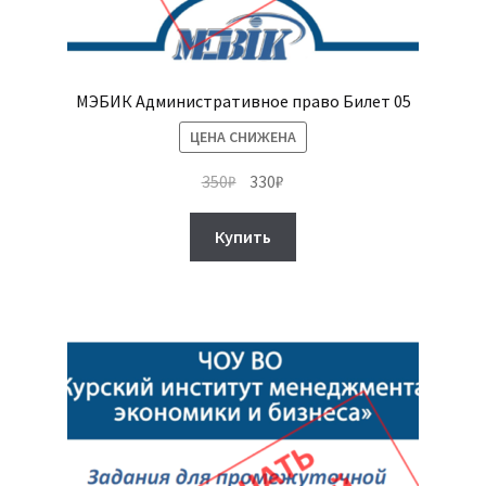
МЭБИК Административное право Билет 05
ЦЕНА СНИЖЕНА
Первоначальная
Текущая
350
₽
330
₽
цена
цена:
составляла
330₽.
Купить
350₽.