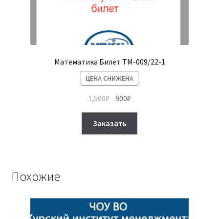
Математика Билет ТМ-009/22-1
ЦЕНА СНИЖЕНА
Первоначальная
Текущая
1,500
₽
900
₽
цена
цена:
Этот
составляла
900₽.
Заказать
товар
1,500₽.
имеет
несколько
вариаций.
Похожие
Опции
можно
выбрать
на