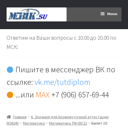
Перейти
Перейти
Меню
к
к
навигации
содержимому
Главная
Ответим на Ваши вопросы с 10.00 до 20.00 по
Дипломникам
МСК:
Заказ
Пишите в мессенджер ВК по
Вы хотите оплатить:
ссылке:
vk.me/tutdiplom
Доставка
...или
MAX
+7 (906) 657-69-44
Кабинет
Главная
6. Задания для промежуточной аттестации
Контакты
МЭБИК
Математика
Математика ТМ-09/22
Билет 10