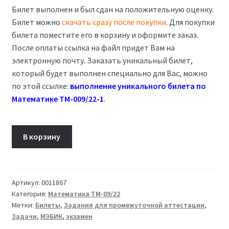
Билет выполнен и был сдан на положительную оценку.
Билет можно
скачать сразу после покупки
. Для покупки
билета поместите его в корзину и оформите заказ.
После оплаты ссылка на файл придет Вам на
электронную почту. Заказать уникальный билет,
который будет выполнен специально для Вас, можно
по этой ссылке:
выполнение уникального билета по
Математике ТМ-009/22-1
.
Количество
В корзину
товара
Билет
10
Математика
Артикул:
0011867
Категория:
Математика ТМ-09/22
ТМ-009/22-
Метки:
Билеты
,
Задания для промежуточной аттестации
,
1
Задачи
,
МЭБИК
,
экзамен