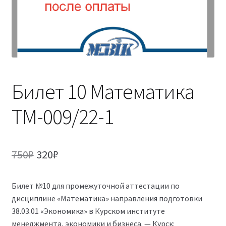
(Магистратура)
38.04.04 Государственное и муниципальное
управление 2,5 года (Магистратура)
Билет 10 Математика
ТМ-009/22-1
Первоначальная
Текущая
750
₽
320
₽
цена
цена:
Билет №10 для промежуточной аттестации по
составляла
320₽.
дисциплине «Математика» направления подготовки
750₽.
38.03.01 «Экономика» в Курском институте
менеджмента, экономики и бизнеса. — Курск: