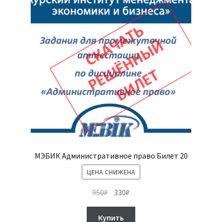
странице
товара.
МЭБИК Административное право Билет 20
ЦЕНА СНИЖЕНА
Первоначальная
Текущая
950
₽
330
₽
цена
цена:
составляла
330₽.
Купить