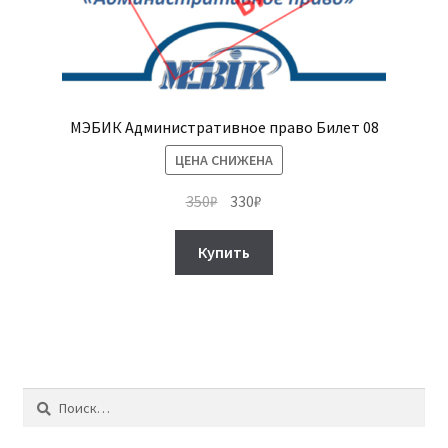
МЭБИК Административное право Билет 08
ЦЕНА СНИЖЕНА
Первоначальная
Текущая
350
₽
330
₽
цена
цена:
составляла
330₽.
Купить
350₽.
Найти: