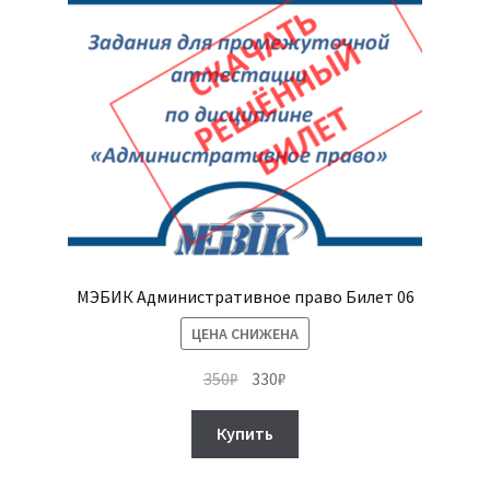
МЭБИК Административное право Билет 06
ЦЕНА СНИЖЕНА
Первоначальная
Текущая
350
₽
330
₽
цена
цена:
составляла
330₽.
Купить
350₽.