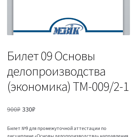
(Магистратура)
38.04.04 Государственное и муниципальное
управление 2,5 года (Магистратура)
Билет 09 Основы
делопроизводства
(экономика) ТМ-009/2-1
Первоначальная
Текущая
900
₽
330
₽
цена
цена:
Билет №9 для промежуточной аттестации по
составляла
330₽.
дисциплине «Основы делопроизводства» направления