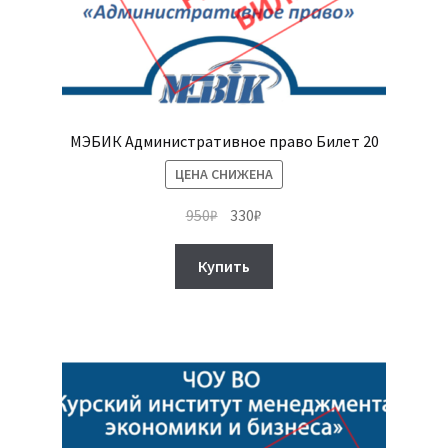
МЭБИК Административное право Билет 20
ЦЕНА СНИЖЕНА
Первоначальная
Текущая
950
₽
330
₽
цена
цена:
составляла
330₽.
Купить
950₽.