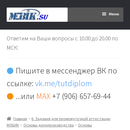
Перейти
Перейти
Меню
к
к
навигации
содержимому
Главная
Ответим на Ваши вопросы с 10.00 до 20.00 по
Дипломникам
МСК:
Заказ
Пишите в мессенджер ВК по
Вы хотите оплатить:
ссылке:
vk.me/tutdiplom
Доставка
...или
MAX
+7 (906) 657-69-44
Кабинет
Главная
6. Задания для промежуточной аттестации
Контакты
МЭБИК
Основы делопроизводства
Основы