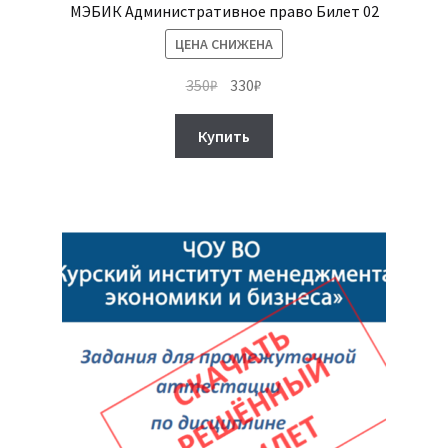
МЭБИК Административное право Билет 02
ЦЕНА СНИЖЕНА
Первоначальная
Текущая
350
₽
330
₽
цена
цена:
составляла
330₽.
Купить
350₽.