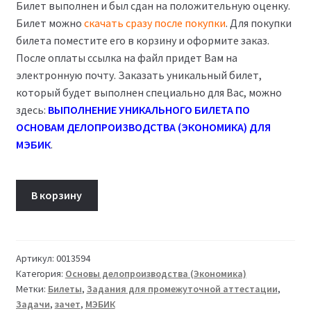
Билет выполнен и был сдан на положительную оценку.
Билет можно
скачать сразу после покупки
. Для покупки
билета поместите его в корзину и оформите заказ.
После оплаты ссылка на файл придет Вам на
электронную почту. Заказать уникальный билет,
который будет выполнен специально для Вас, можно
здесь:
ВЫПОЛНЕНИЕ УНИКАЛЬНОГО БИЛЕТА ПО
ОСНОВАМ ДЕЛОПРОИЗВОДСТВА (ЭКОНОМИКА) ДЛЯ
МЭБИК
.
Количество
В корзину
товара
Билет
09
Основы
Артикул:
0013594
Категория:
Основы делопроизводства (Экономика)
делопроизводства
Метки:
Билеты
,
Задания для промежуточной аттестации
,
(экономика)
Задачи
,
зачет
,
МЭБИК
ТМ-009/2-