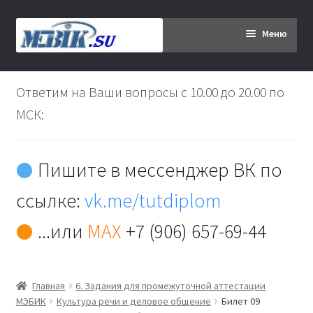
Перейти
Перейти
Меню
к
к
навигации
содержимому
Главная
Ответим на Ваши вопросы с 10.00 до 20.00 по
Дипломникам
МСК:
Заказ
Пишите в мессенджер ВК по
Вы хотите оплатить:
ссылке:
vk.me/tutdiplom
Доставка
...или
MAX
+7 (906) 657-69-44
Кабинет
Главная
6. Задания для промежуточной аттестации
Контакты
МЭБИК
Культура речи и деловое общение
Билет 09