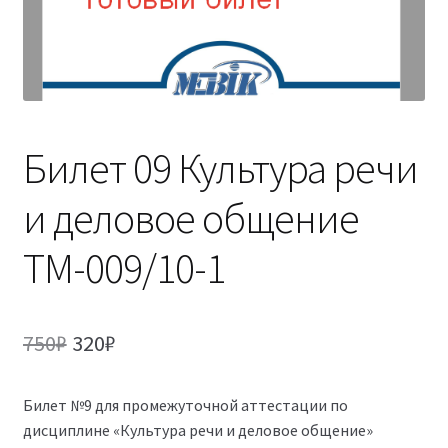
(Магистратура)
38.04.04 Государственное и муниципальное
управление 2,5 года (Магистратура)
Билет 09 Культура речи
и деловое общение
ТМ-009/10-1
Первоначальная
Текущая
750
₽
320
₽
цена
цена:
Билет №9 для промежуточной аттестации по
составляла
320₽.
дисциплине «Культура речи и деловое общение»