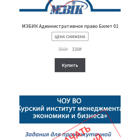
МЭБИК Административное право Билет 01
ЦЕНА СНИЖЕНА
Первоначальная
Текущая
350
₽
330
₽
цена
цена:
составляла
330₽.
Купить
350₽.