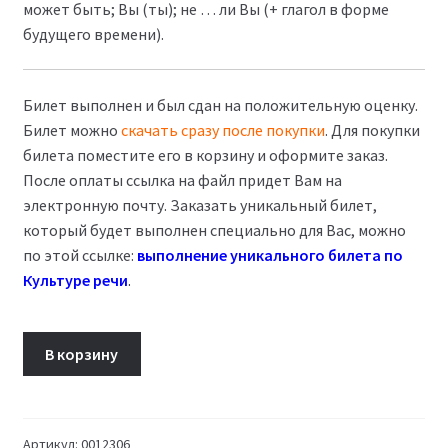
может быть; Вы (ты); не … ли Вы (+ глагол в форме
будущего времени).
Билет выполнен и был сдан на положительную оценку.
Билет можно
скачать сразу после покупки
. Для покупки
билета поместите его в корзину и оформите заказ.
После оплаты ссылка на файл придет Вам на
электронную почту. Заказать уникальный билет,
который будет выполнен специально для Вас, можно
по этой ссылке:
выполнение уникального билета по
Культуре речи
.
Количество
В корзину
товара
Билет
09
Культура
Артикул:
0012306