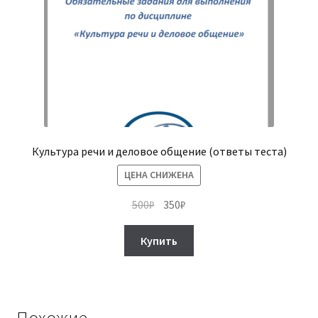
Культура речи и деловое общение (ответы теста)
ЦЕНА СНИЖЕНА
Первоначальная
Текущая
500
₽
350
₽
цена
цена:
составляла
350₽.
Купить
500₽.
Похожие