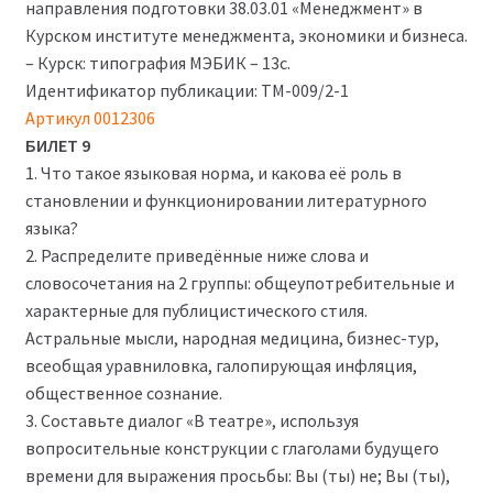
750₽.
направления подготовки 38.03.01 «Менеджмент» в
Курском институте менеджмента, экономики и бизнеса.
– Курск: типография МЭБИК – 13с.
Идентификатор публикации: ТМ-009/2-1
Артикул
0012306
БИЛЕТ 9
1. Что такое языковая норма, и какова её роль в
становлении и функционировании литературного
языка?
2. Распределите приведённые ниже слова и
словосочетания на 2 группы: общеупотребительные и
характерные для публицистического стиля.
Астральные мысли, народная медицина, бизнес-тур,
всеобщая уравниловка, галопирующая инфляция,
общественное сознание.
3. Составьте диалог «В театре», используя
вопросительные конструкции с глаголами будущего
времени для выражения просьбы: Вы (ты) не; Вы (ты),