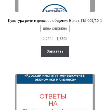
Культура речи и деловое общение Билет ТМ-009/10-1
ЦЕНА СНИЖЕНА
Первоначальная
Текущая
2,250
₽
1,750
₽
цена
цена:
Этот
составляла
1,750₽.
Заказать
товар
2,250₽.
имеет
несколько
вариаций.
Опции
можно
выбрать
на
странице
товара.