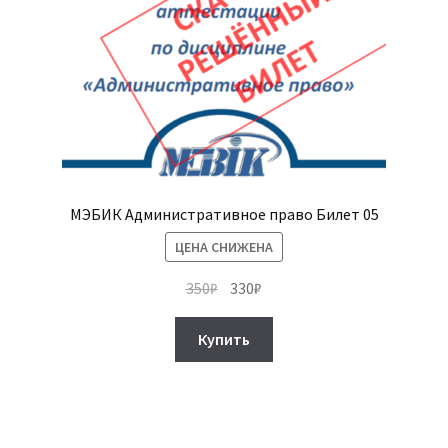
МЭБИК Административное право Билет 05
ЦЕНА СНИЖЕНА
Первоначальная
Текущая
350
₽
330
₽
цена
цена:
составляла
330₽.
Купить
350₽.