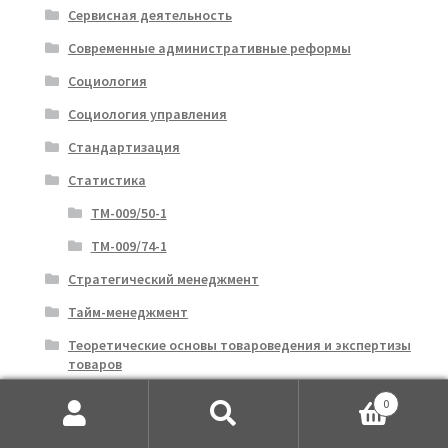
Сервисная деятельность
Современные административные реформы
Социология
Социология управления
Стандартизация
Статистика
ТМ-009/50-1
ТМ-009/74-1
Стратегический менеджмент
Тайм-менеджмент
Теоретические основы товароведения и экспертизы
товаров
Теория бухгалтерского учета
0
Искать:
Поиск
Теория вероятностей