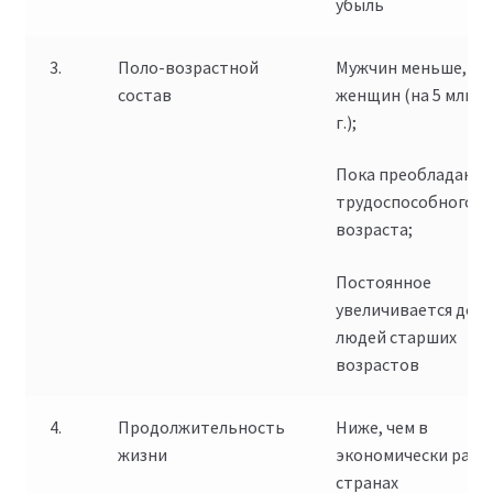
убыль
3.
Поло-возрастной
Мужчин меньше, че
состав
женщин (на 5 млн. 2
г.);
Пока преобладают
трудоспособного
возраста;
Постоянное
увеличивается доля
людей старших
возрастов
4.
Продолжительность
Ниже, чем в
жизни
экономически разв
странах