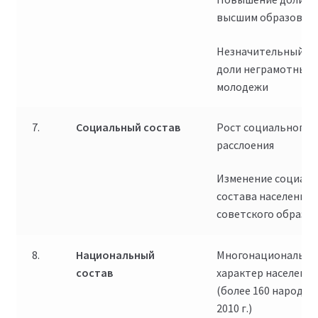
высшим образован
Незначительный р
доли неграмотных 
молодежи
7.
Социальный состав
Рост социального
расслоения
Изменение социаль
состава населения
советского образц
8.
Национальный
Многонациональн
состав
характер населения
(более 160 народов
2010 г.)