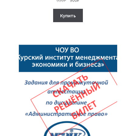
цена
цена:
составляла
900₽.
Купить
950₽.