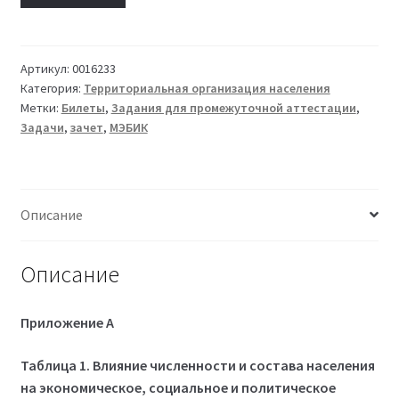
товара
Билет
08
Территориальная
Артикул:
0016233
Категория:
Территориальная организация населения
организация
Метки:
Билеты
,
Задания для промежуточной аттестации
,
населения
Задачи
,
зачет
,
МЭБИК
ТМ-009/2-
1
(2023
год)
Описание
Описание
Приложение А
Таблица 1. Влияние численности и состава населения
на экономическое, социальное и политическое