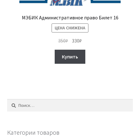
МЭБИК Административное право Билет 16
ЦЕНА СНИЖЕНА
Первоначальная
Текущая
350
₽
330
₽
цена
цена:
составляла
330₽.
Купить
350₽.
Найти:
Категории товаров