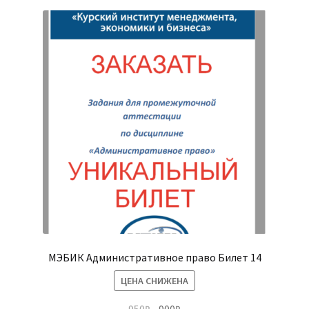
МЭБИК Административное право Билет 14
ЦЕНА СНИЖЕНА
Первоначальная
Текущая
950
₽
900
₽