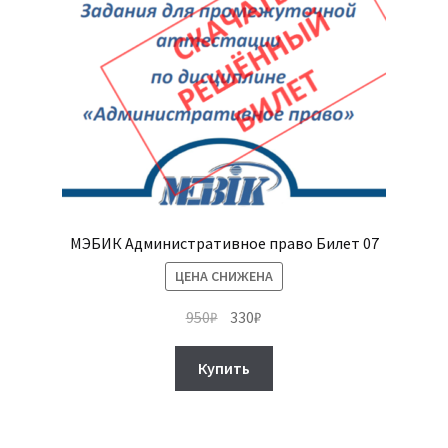
МЭБИК Административное право Билет 07
ЦЕНА СНИЖЕНА
Первоначальная
Текущая
950
₽
330
₽
цена
цена:
составляла
330₽.
Купить
950₽.