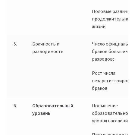
Половые различия 
продолжительност
жизни
5.
Брачность и
Число официальны
разводимость
браков больше чем
разводов;
Рост числа
незарегистрирова
браков
6.
Образовательный
Повышение
уровень
образовательного
уровня населения
Повышение доли лю