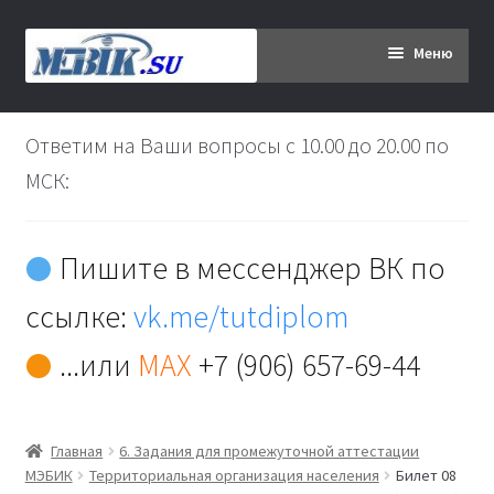
Перейти
Перейти
Меню
к
к
навигации
содержимому
Главная
Ответим на Ваши вопросы с 10.00 до 20.00 по
Дипломникам
МСК:
Заказ
Пишите в мессенджер ВК по
Вы хотите оплатить:
ссылке:
vk.me/tutdiplom
Доставка
...или
MAX
+7 (906) 657-69-44
Кабинет
Главная
6. Задания для промежуточной аттестации
Контакты
МЭБИК
Территориальная организация населения
Билет 08