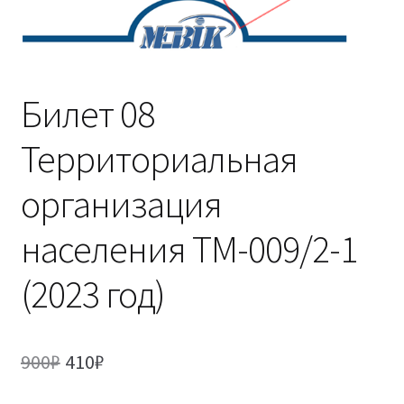
(Магистратура)
38.04.04 Государственное и муниципальное
управление 2,5 года (Магистратура)
Билет 08
Территориальная
организация
населения ТМ-009/2-1
(2023 год)
Первоначальная
Текущая
900
₽
410
₽
цена
цена: