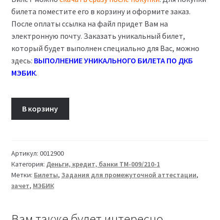
билета поместите его в корзину и оформите заказ.
После оплаты ссылка на файл придет Вам на
электронную почту. Заказать уникальный билет,
который будет выполнен специально для Вас, можно
здесь:
ВЫПОЛНЕНИЕ УНИКАЛЬНОГО БИЛЕТА ПО ДКБ
МЭБИК
.
Количество
В корзину
товара
Билет
06
Деньги,
Артикул:
0012900
Категория:
Деньги, кредит, банки ТМ-009/210-1
кредит,
Метки:
Билеты
,
Задания для промежуточной аттестации
,
банки
зачет
,
МЭБИК
ТМ-009/210-
1
Вам также будет интересно…