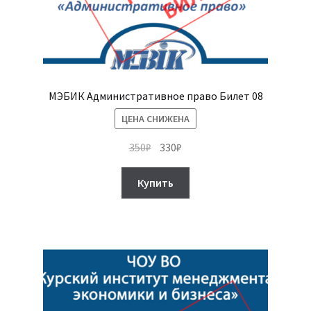
МЭБИК Административное право Билет 08
ЦЕНА СНИЖЕНА
Первоначальная
Текущая
350
₽
330
₽
цена
цена:
составляла
330₽.
Купить
350₽.