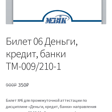
(Магистратура)
38.04.04 Государственное и муниципальное
управление 2,5 года (Магистратура)
Билет 06 Деньги,
кредит, банки
ТМ-009/210-1
Первоначальная
Текущая
900
₽
350
₽
цена
цена:
Билет №6 для промежуточной аттестации по
составляла
350₽.
дисциплине «Деньги, кредит, банки» направления
900₽.