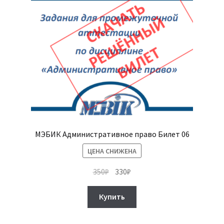
МЭБИК Административное право Билет 06
ЦЕНА СНИЖЕНА
Первоначальная
Текущая
350
₽
330
₽
цена
цена:
составляла
330₽.
Купить
350₽.