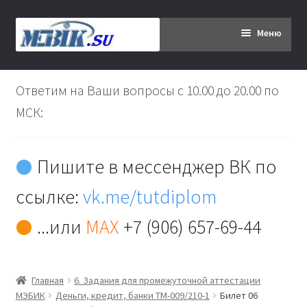
Перейти
Перейти
Меню
к
к
навигации
содержимому
Главная
Ответим на Ваши вопросы с 10.00 до 20.00 по
Дипломникам
МСК:
Заказ
Пишите в мессенджер ВК по
Вы хотите оплатить:
ссылке:
vk.me/tutdiplom
Доставка
...или
MAX
+7 (906) 657-69-44
Кабинет
Главная
6. Задания для промежуточной аттестации
Контакты
МЭБИК
Деньги, кредит, банки ТМ-009/210-1
Билет 06