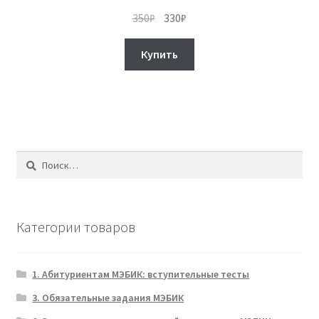
Первоначальная
Текущая
350
₽
330
₽
цена
цена:
составляла
330₽.
Купить
350₽.
Найти:
Категории товаров
1. Абитуриентам МЭБИК: вступительные тесты
3. Обязательные задания МЭБИК