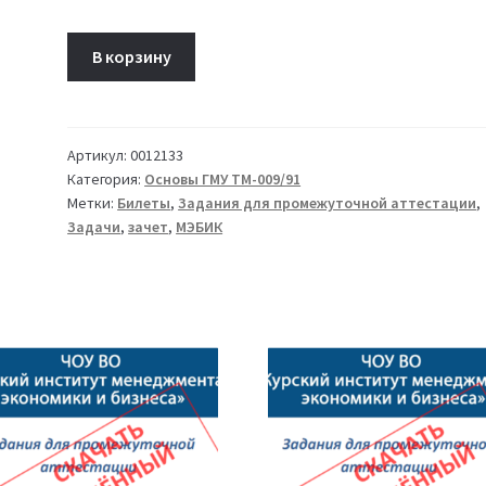
Количество
В корзину
товара
Билет
04
Основы
Артикул:
0012133
Категория:
Основы ГМУ ТМ-009/91
государственного
Метки:
Билеты
,
Задания для промежуточной аттестации
,
и
Задачи
,
зачет
,
МЭБИК
муниципального
управления
ТМ-009/91-
1