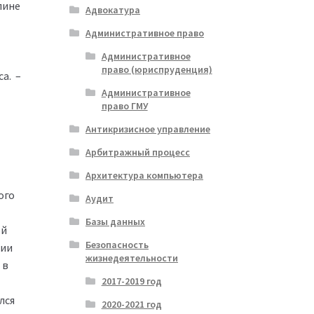
лине
Адвокатура
Административное право
Административное
право (юриспруденция)
а. –
Административное
право ГМУ
Антикризисное управление
Арбитражный процесс
Архитектура компьютера
ого
Аудит
Базы данных
ой
Безопасность
нии
жизнедеятельности
 в
2017-2019 год
лся
2020-2021 год