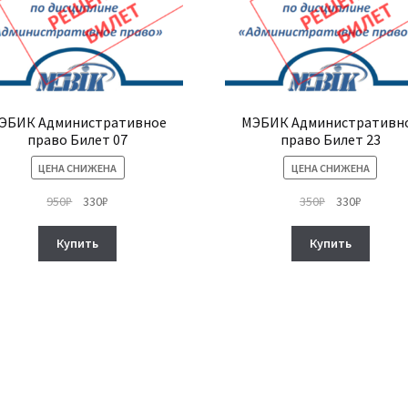
ЭБИК Административное
МЭБИК Административн
право Билет 07
право Билет 23
ЦЕНА СНИЖЕНА
ЦЕНА СНИЖЕНА
Первоначальная
Текущая
Первоначальн
Текуща
950
₽
330
₽
350
₽
330
₽
цена
цена:
цена
цена:
составляла
330₽.
составляла
330₽.
Купить
Купить
950₽.
350₽.