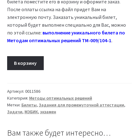
билета поместите его в корзину и оформите заказ.
После оплаты ссылка на файл придет Вам на
электронную почту. Заказать уникальный билет,
который будет выполнен специально для Вас, можно
по этой ссылке:
выполнение уникального билета по
Методам оптимальных решений ТМ-009/104-1
.
Количество
В корзину
товара
Билет
04
Методы
Артикул:
0011586
Категория:
Методы оптимальных решений
оптимальных
Метки:
Билеты
,
Задания для промежуточной аттестации
,
решений
Задачи
,
МЭБИК
,
экзамен
ТМ-009/104-
1
Вам также будет интересно…