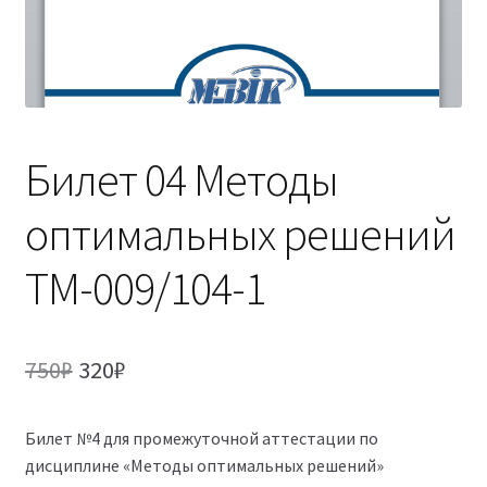
(Магистратура)
38.04.04 Государственное и муниципальное
управление 2,5 года (Магистратура)
Билет 04 Методы
оптимальных решений
ТМ-009/104-1
Первоначальная
Текущая
750
₽
320
₽
цена
цена:
Билет №4 для промежуточной аттестации по
составляла
320₽.
дисциплине «Методы оптимальных решений»
750₽.