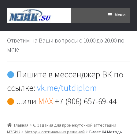
Перейти
Перейти
Меню
к
к
навигации
содержимому
Главная
Ответим на Ваши вопросы с 10.00 до 20.00 по
Дипломникам
МСК:
Заказ
Пишите в мессенджер ВК по
Вы хотите оплатить:
ссылке:
vk.me/tutdiplom
Доставка
...или
MAX
+7 (906) 657-69-44
Кабинет
Главная
6. Задания для промежуточной аттестации
Контакты
МЭБИК
Методы оптимальных решений
Билет 04 Методы