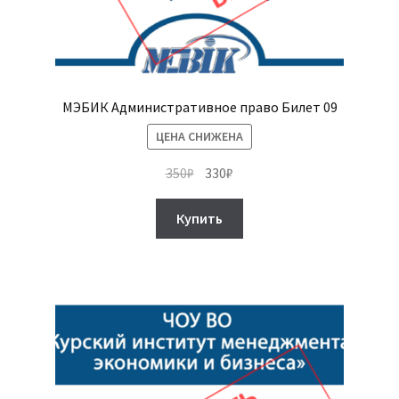
МЭБИК Административное право Билет 09
ЦЕНА СНИЖЕНА
Первоначальная
Текущая
350
₽
330
₽
цена
цена:
составляла
330₽.
Купить
350₽.