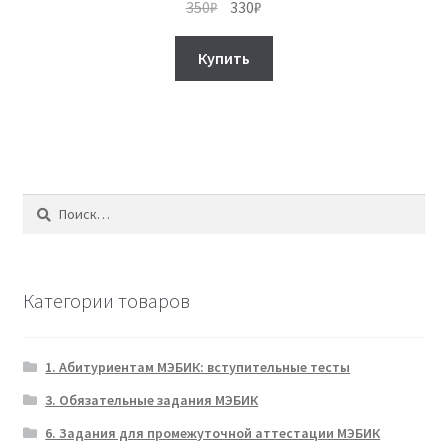
Первоначальная
Текущая
350
₽
330
₽
цена
цена:
составляла
330₽.
Купить
350₽.
Найти:
Категории товаров
1. Абитуриентам МЭБИК: вступительные тесты
3. Обязательные задания МЭБИК
6. Задания для промежуточной аттестации МЭБИК