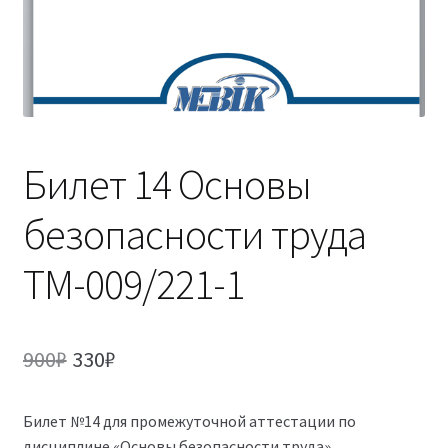
(Магистратура)
38.04.04 Государственное и муниципальное
управление 2,5 года (Магистратура)
Билет 14 Основы
безопасности труда
ТМ-009/221-1
Первоначальная
Текущая
900
₽
330
₽
цена
цена:
Билет №14 для промежуточной аттестации по
составляла
330₽.
дисциплине «Основы безопасности труда»