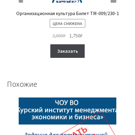
Организационная культура Билет ТМ-009/230-1
ЦЕНА СНИЖЕНА
Первоначальная
Текущая
2,000
₽
1,750
₽
цена
цена:
Этот
составляла
1,750₽.
Заказать
товар
2,000₽.
имеет
несколько
вариаций.
Похожие
Опции
можно
выбрать
на
странице
товара.