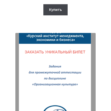
цена
цена:
составляла
300₽.
Купить
450₽.