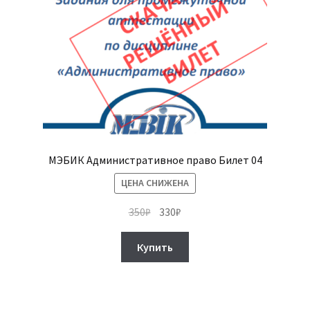
МЭБИК Административное право Билет 04
ЦЕНА СНИЖЕНА
Первоначальная
Текущая
350
₽
330
₽
цена
цена:
составляла
330₽.
Купить
350₽.