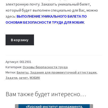
электронную почту. Заказать уникальный билет,
который будет выполнен специально для Вас, можно
здесь:
ВЫПОЛНЕНИЕ УНИКАЛЬНОГО БИЛЕТА ПО
ОСНОВАМ БЕЗОПАСНОСТИ ТРУДА ДЛЯ МЭБИК
.
Количество
В корзину
товара
Билет
14
Основы
Артикул:
0012931
Категория:
Основы безопасности труда
безопасности
Метки:
Билеты
,
Задания для промежуточной аттестации
,
труда
Задачи
,
зачет
,
МЭБИК
ТМ-009/221-
1
Вам также будет интересно…