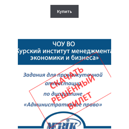
цена
цена:
составляла
330₽.
Купить
350₽.