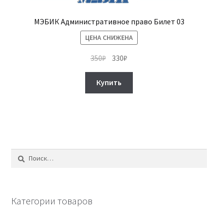
МЭБИК Административное право Билет 03
ЦЕНА СНИЖЕНА
Первоначальная
Текущая
350
₽
330
₽
цена
цена:
составляла
330₽.
Купить
350₽.
Найти:
Категории товаров