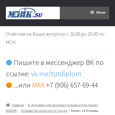
Перейти
Перейти
Меню
к
к
навигации
содержимому
Главная
Ответим на Ваши вопросы с 10.00 до 20.00 по
Дипломникам
МСК:
Заказ
Пишите в мессенджер ВК по
Вы хотите оплатить:
ссылке:
vk.me/tutdiplom
Доставка
...или
MAX
+7 (906) 657-69-44
Кабинет
Главная
6. Задания для промежуточной аттестации
Контакты
МЭБИК
Основы безопасности труда
Билет 14 Основы