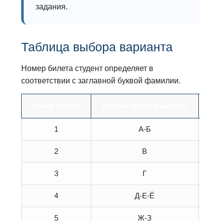
задания.
Таблица выбора варианта
Номер билета студент определяет в
соответствии с заглавной буквой фамилии.
Номер билета
Первая буква фамилии
Ном
1
А-Б
2
В
3
Г
4
Д-Е-Ё
5
Ж-З