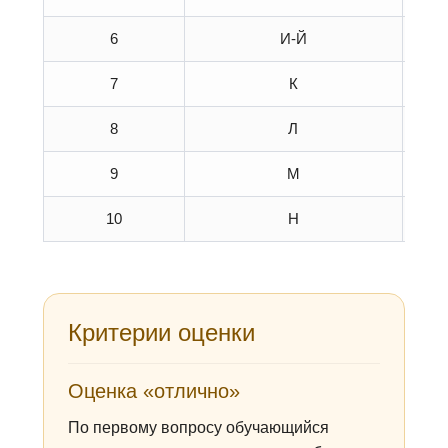
6
И-Й
7
К
8
Л
9
М
10
Н
Критерии оценки
Оценка «отлично»
По первому вопросу обучающийся