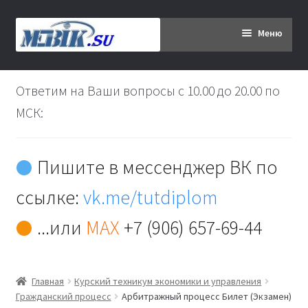
Перейти
Перейти
Меню
к
к
навигации
содержимому
Главная
Ответим на Ваши вопросы с 10.00 до 20.00 по
Дипломникам
МСК:
Заказ
Пишите в мессенджер ВК по
Вы хотите оплатить:
ссылке:
vk.me/tutdiplom
Доставка
...или
MAX
+7 (906) 657-69-44
Кабинет
Главная
Курский техникум экономики и управления
Контакты
Гражданский процесс
Арбитражный процесс Билет (Экзамен)