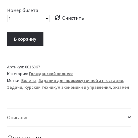
Номер билета
Очистить
В корзину
Артикул:
0016867
Категория:
Гражданский процесс
Метки:
Билеты
,
Задания для промежуточной аттестации
,
Задачи
,
Курский техникум экономики и управления
,
экзамен
Описание