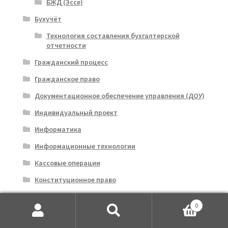
БЖД (Эссе)
Бухучёт
Технология составления бухгалтерской
отчетности
Гражданский процесс
Гражданское право
Документационное обеспечение управления (ДОУ)
Индивидуальный проект
Информатика
Информационные технологии
Кассовые операции
Конституционное право
Курсовые работы
0
ПМ.03 Правовое обеспечение деятельности
Искать:
Поиск
организаций