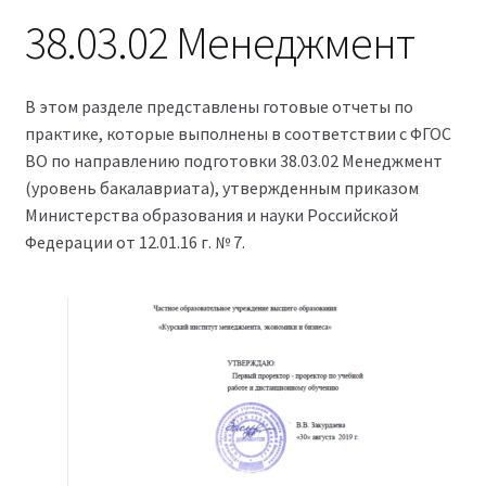
38.03.02 Менеджмент
Магазин
Оферта
В этом разделе представлены готовые отчеты по
практике, которые выполнены в соответствии с ФГОС
Политика конфиденциальности
ВО по направлению подготовки 38.03.02 Менеджмент
(уровень бакалавриата), утвержденным приказом
Студентам
Министерства образования и науки Российской
Федерации от 12.01.16 г. № 7.
09.04.03 Прикладная информатика (2,5 года)
38.03.04 Государственное и муниципальное
управление 3,5 года (Бакалавриат)
38.03.04 Государственное и муниципальное
управление 5 лет
38.04.03 Управление персоналом 2,5 года