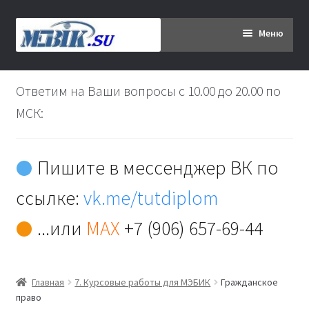
Перейти
Перейти
Меню
к
к
навигации
содержимому
Главная
Ответим на Ваши вопросы с 10.00 до 20.00 по
Дипломникам
МСК:
Заказ
Пишите в мессенджер ВК по
Вы хотите оплатить:
ссылке:
vk.me/tutdiplom
Доставка
...или
MAX
+7 (906) 657-69-44
Кабинет
Главная
7. Курсовые работы для МЭБИК
Гражданское
Контакты
право