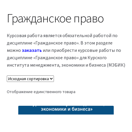
Магазин
Гражданское право
Оферта
Курсовая работа является обязательной работой по
Политика конфиденциальности
дисциплине «Гражданское право». В этом разделе
можно
заказать
или приобрести курсовые работы по
Студентам
дисциплине «Гражданское право» для Курского
института менеджмента, экономики и бизнеса (МЭБИК)
09.04.03 Прикладная информатика (2,5 года)
38.03.04 Государственное и муниципальное
Отображение единственного товара
управление 3,5 года (Бакалавриат)
38.03.04 Государственное и муниципальное
управление 5 лет
38.04.03 Управление персоналом 2,5 года