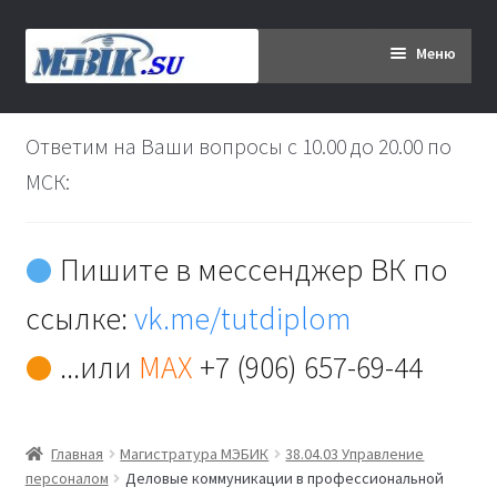
Перейти
Перейти
Меню
к
к
навигации
содержимому
Главная
Ответим на Ваши вопросы с 10.00 до 20.00 по
Дипломникам
МСК:
Заказ
Пишите в мессенджер ВК по
Вы хотите оплатить:
ссылке:
vk.me/tutdiplom
Доставка
...или
MAX
+7 (906) 657-69-44
Кабинет
Главная
Магистратура МЭБИК
38.04.03 Управление
Контакты
персоналом
Деловые коммуникации в профессиональной