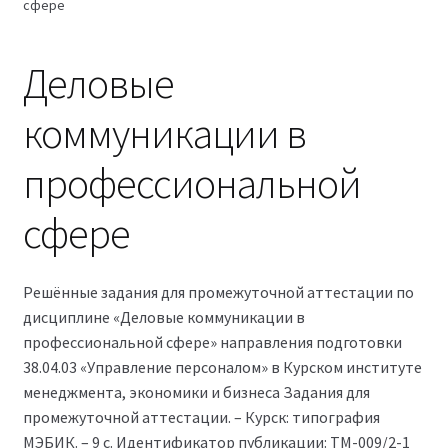
сфере
Магазин
Деловые
Оферта
коммуникации в
Политика конфиденциальности
профессиональной
Студентам
сфере
09.04.03 Прикладная информатика (2,5 года)
38.03.04 Государственное и муниципальное
Решённые задания для промежуточной аттестации по
управление 3,5 года (Бакалавриат)
дисциплине «Деловые коммуникации в
профессиональной сфере» направления подготовки
38.03.04 Государственное и муниципальное
38.04.03 «Управление персоналом» в Курском институте
управление 5 лет
менеджмента, экономики и бизнеса Задания для
промежуточной аттестации. – Курск: типография
МЭБИК. – 9 с. Идентификатор публикации: ТМ-009/2-1
38.04.03 Управление персоналом 2,5 года