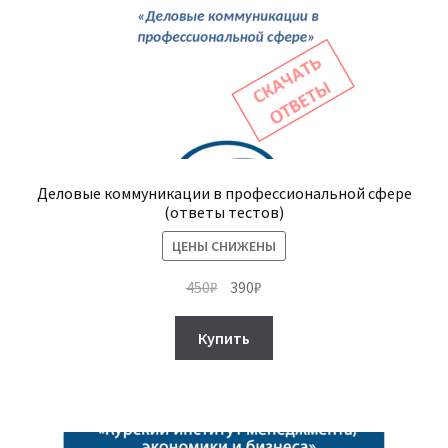
Деловые коммуникации в профессиональной сфере
(ответы тестов)
ЦЕНЫ СНИЖЕНЫ
Первоначальная
Текущая
450
₽
390
₽
цена
цена:
составляла
390₽.
Купить
450₽.