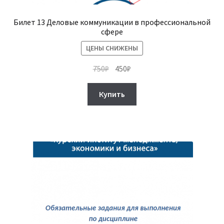
Билет 13 Деловые коммуникации в профессиональной
сфере
ЦЕНЫ СНИЖЕНЫ
Первоначальная
Текущая
750
₽
450
₽
цена
цена:
составляла
450₽.
Купить
750₽.