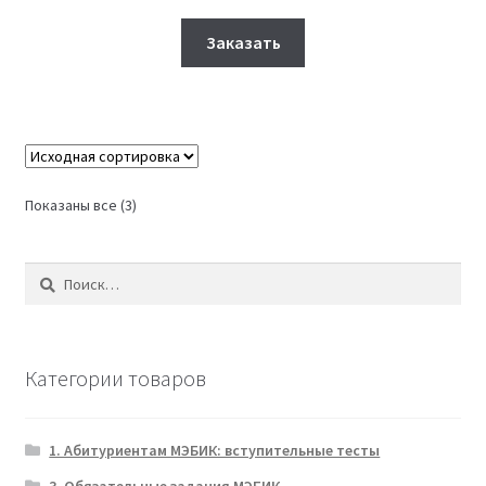
цена
цена:
Этот
составляла
1,600₽.
Заказать
товар
2,500₽.
имеет
несколько
вариаций.
Опции
можно
Показаны все (3)
выбрать
на
Найти:
странице
товара.
Категории товаров
1. Абитуриентам МЭБИК: вступительные тесты
3. Обязательные задания МЭБИК