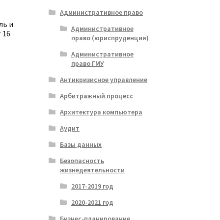
Административное право
ль и
Административное
 16
право (юриспруденция)
Административное
право ГМУ
чальная
кущая
а:
Антикризисное управление
ла
₽.
Арбитражный процесс
Архитектура компьютера
Аудит
Базы данных
Безопасность
жизнедеятельности
2017-2019 год
2020-2021 год
Бизнес-планирование