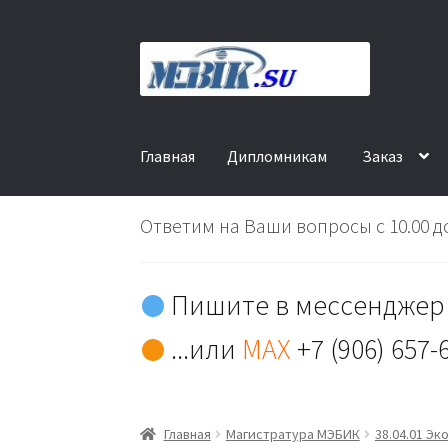
Перейти
Перейти
к
к
навигации
содержимому
Главная
Дипломникам
Заказ
Ответим на Ваши вопросы с 10.00 до
Пишите в мессенджер 
...или
MAX
+7 (906) 657-
Главная
Магистратура МЭБИК
38.04.01 Эк