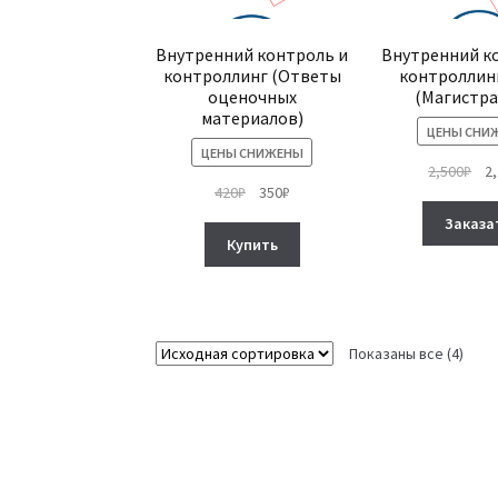
Внутренний контроль и
Внутренний к
контроллинг (Ответы
контроллин
оценочных
(Магистра
материалов)
ЦЕНЫ СНИ
ЦЕНЫ СНИЖЕНЫ
Пе
2,500
₽
2
Первоначальная
Текущая
420
₽
350
₽
це
цена
цена:
сос
Заказа
составляла
350₽.
2,5
Купить
420₽.
Показаны все (4)