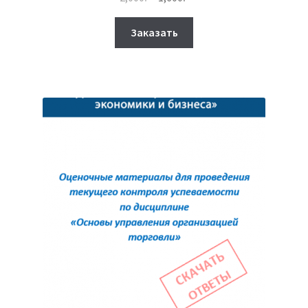
цена
цена:
Этот
составляла
1,600₽.
Заказать
товар
2,000₽.
имеет
несколько
вариаций.
Опции
можно
выбрать
на
странице
товара.