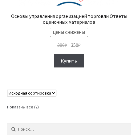
Основы управления организацией торговли Ответы
оценочных материалов
ЦЕНЫ СНИЖЕНЫ
Первоначальная
Текущая
380
₽
350
₽
цена
цена:
составляла
350₽.
Купить
380₽.
Показаны все (2)
Найти: