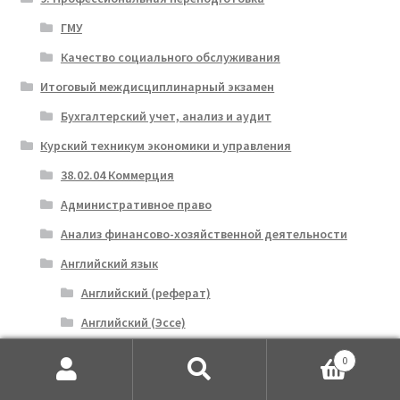
ГМУ
Качество социального обслуживания
Итоговый междисциплинарный экзамен
Бухгалтерский учет, анализ и аудит
Курский техникум экономики и управления
38.02.04 Коммерция
Административное право
Анализ финансово-хозяйственной деятельности
Английский язык
Английский (реферат)
Английский (Эссе)
Астрономия
0
Искать:
Поиск
Аудит