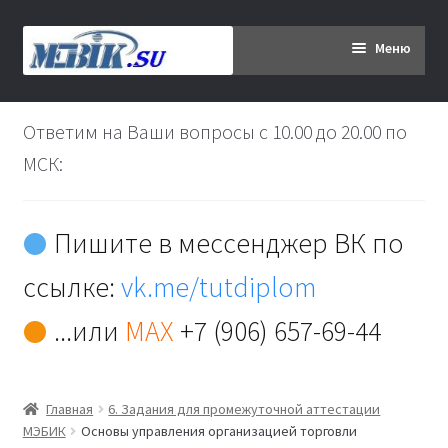
Перейти
Перейти
Меню
к
к
навигации
содержимому
Главная
Ответим на Ваши вопросы с 10.00 до 20.00 по
Дипломникам
МСК:
Заказ
Пишите в мессенджер ВК по
Вы хотите оплатить:
ссылке:
vk.me/tutdiplom
Доставка
...или
MAX
+7 (906) 657-69-44
Кабинет
Главная
6. Задания для промежуточной аттестации
Контакты
МЭБИК
Основы управления организацией торговли