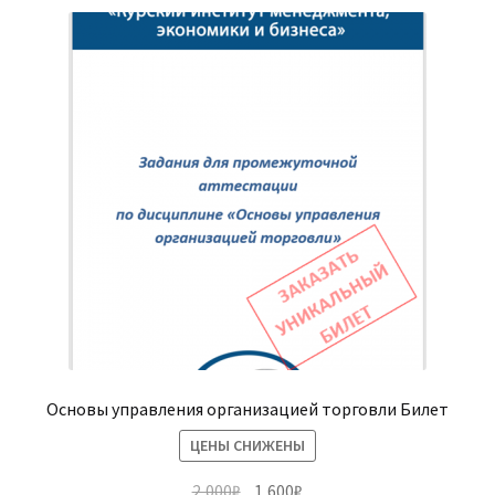
(Магистратура)
38.04.04 Государственное и муниципальное
управление 2,5 года (Магистратура)
Основы управления организацией торговли Билет
ЦЕНЫ СНИЖЕНЫ
Первоначальная
Текущая
2,000
₽
1,600
₽