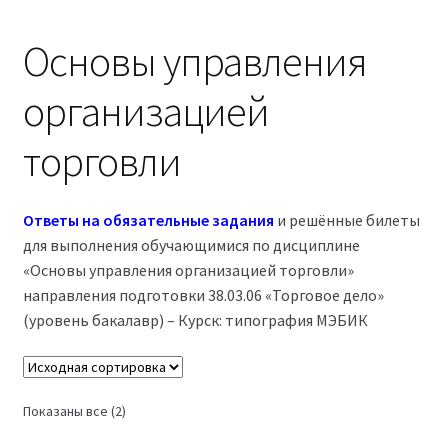
Магазин
Основы управления
Оферта
организацией
Политика конфиденциальности
торговли
Студентам
Ответы на обязательные задания
и решённые билеты
09.04.03 Прикладная информатика (2,5 года)
для выполнения обучающимися по дисциплине
«Основы управления организацией торговли»
38.03.04 Государственное и муниципальное
направления подготовки 38.03.06 «Торговое дело»
управление 3,5 года (Бакалавриат)
(уровень бакалавр) – Курск: типография МЭБИК
38.03.04 Государственное и муниципальное
управление 5 лет
Показаны все (2)
38.04.03 Управление персоналом 2,5 года