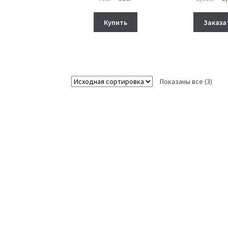
цена
цена:
це
составляла
380₽.
сос
Купить
Заказа
750₽.
2,0
Показаны все (3)