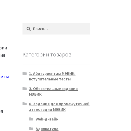
Найти:
рии
Категории товаров
фия
1. Абитуриентам МЭБИК:
веты
вступительные тесты
3. Обязательные задания
МЭБИК
6. Задания для промежуточной
аттестации МЭБИК
ИЯ
Web-дизайн
Адвокатура