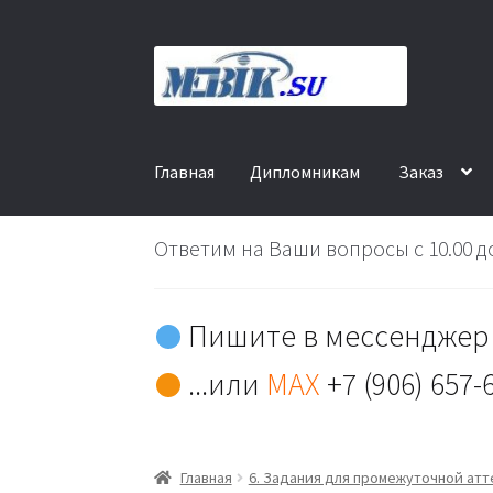
Перейти
Перейти
к
к
навигации
содержимому
Главная
Дипломникам
Заказ
Ответим на Ваши вопросы с 10.00 до
Пишите в мессенджер 
...или
MAX
+7 (906) 657-
Главная
6. Задания для промежуточной ат