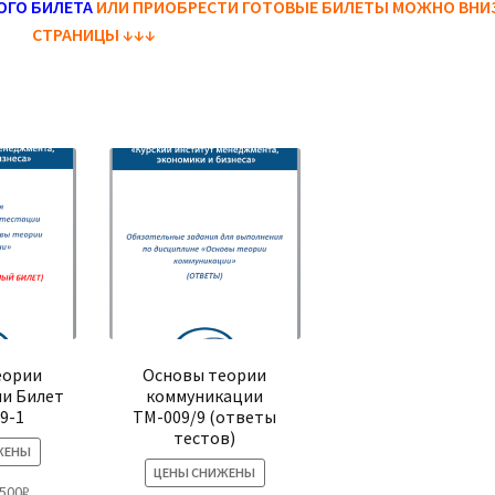
ОГО БИЛЕТА
ИЛИ ПРИОБРЕСТИ ГОТОВЫЕ БИЛЕТЫ МОЖНО ВНИ
СТРАНИЦЫ
↓
↓
↓
еории
Основы теории
и Билет
коммуникации
9-1
ТМ-009/9 (ответы
тестов)
ЖЕНЫ
ЦЕНЫ СНИЖЕНЫ
рвоначальная
Текущая
,500
₽