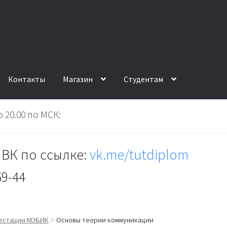
Контакты
Магазин
Студентам
 20.00 по МСК:
ВК по ссылке:
vk.me/tutdiplom
69-44
тестации МЭБИК
Основы теории коммуникации