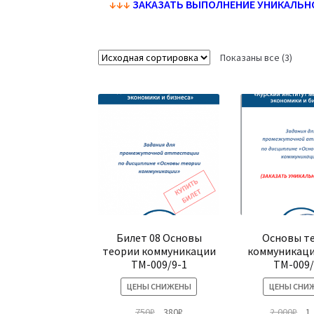
↓
↓
↓
ЗАКАЗАТЬ ВЫПОЛНЕНИЕ УНИКАЛЬН
Показаны все (3)
Билет 08 Основы
Основы т
теории коммуникации
коммуникаци
ТМ-009/9-1
ТМ-009/
ЦЕНЫ СНИЖЕНЫ
ЦЕНЫ СНИ
Первоначальная
Текущая
Пе
750
₽
380
₽
2,000
₽
1