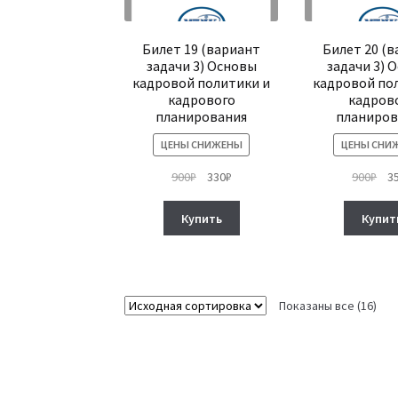
Билет 19 (вариант
Билет 20 (
задачи 3) Основы
задачи 3) 
кадровой политики и
кадровой по
кадрового
кадров
планирования
планиров
ЦЕНЫ СНИЖЕНЫ
ЦЕНЫ СНИ
Первоначальная
Текущая
Пе
900
₽
330
₽
900
₽
3
цена
цена:
це
составляла
330₽.
сос
Купить
Купит
900₽.
900
Показаны все (16)