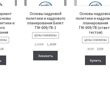
вариант
Основы кадровой
Основы кадрово
Основы
политики и кадрового
политики и кадров
литики и
планирования Билет
планирования
ого
ТМ-009/78-1
ТМ-009/78 (отве
ания
тестов)
ЦЕНЫ СНИЖЕНЫ
ЖЕНЫ
ЦЕНЫ СНИЖЕНЫ
Первоначальная
Текущая
1,500
₽
1,400
₽
рвоначальная
Текущая
Первонач
Тек
50
₽
450
₽
350
₽
цена
цена:
Этот
на
цена:
цена
цена
составляла
1,400₽.
Заказать
товар
тавляла
350₽.
составля
350₽
1,500₽.
ь
Купить
имеет
₽.
450₽.
несколько
вариаций.
Опции
можно
выбрать
на
странице
товара.