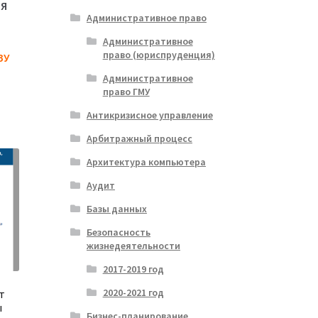
ИЯ
Административное право
Административное
право (юриспруденция)
ЗУ
Административное
право ГМУ
Антикризисное управление
Арбитражный процесс
Архитектура компьютера
Аудит
Базы данных
Безопасность
жизнедеятельности
2017-2019 год
2020-2021 год
т
ы
Бизнес-планирование