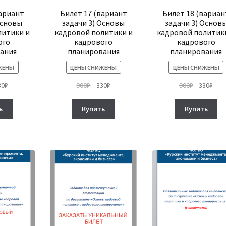
вариант
Билет 17 (вариант
Билет 18 (вариан
Основы
задачи 3) Основы
задачи 3) Основ
литики и
кадровой политики и
кадровой политик
ого
кадрового
кадрового
ания
планирования
планирования
ЖЕНЫ
ЦЕНЫ СНИЖЕНЫ
ЦЕНЫ СНИЖЕНЫ
рвоначальная
Текущая
Первоначальная
Текущая
Первонач
Тек
30
₽
900
₽
330
₽
900
₽
330
₽
на
цена:
цена
цена:
цена
цена
тавляла
330₽.
составляла
330₽.
составля
330₽
ь
Купить
Купить
₽.
900₽.
900₽.