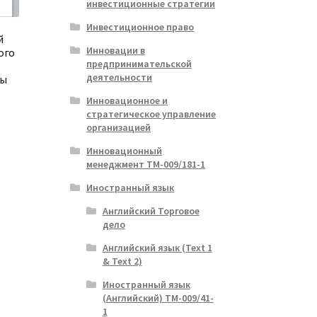
инвестиционные стратегии
Инвестиционное право
й
Инновации в
ого
предпринимательской
деятельности
ты
Инновационное и
стратегическое управление
организацией
альная
ущая
Инновационный
:
менеджмент ТМ-009/181-1
ла
.
Иностранный язык
Английский Торговое
дело
Английский язык (Text 1
& Text 2)
Иностранный язык
(Английский) ТМ-009/41-
1