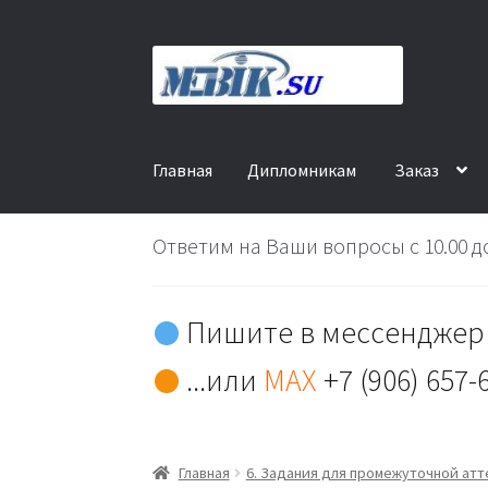
Перейти
Перейти
к
к
навигации
содержимому
Главная
Дипломникам
Заказ
Ответим на Ваши вопросы с 10.00 до
Пишите в мессенджер 
...или
MAX
+7 (906) 657-
Главная
6. Задания для промежуточной ат