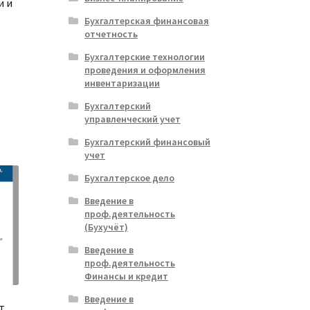
и и
Бухгалтерская финансовая
отчетность
Бухгалтерские технологии
проведения и оформления
альная
ущая
инвентаризации
:
ла
.
Бухгалтерский
управленческий учет
Бухгалтерский финансовый
учет
Бухгалтерское дело
Введение в
проф.деятельность
(Бухучёт)
Введение в
проф.деятельность
Финансы и кредит
Введение в
т