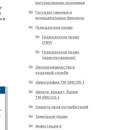
регулирование экономики
т
Государственные и
ы
муниципальные финансы
и и
Гражданское право
Гражданское право
(ГМУ)
альная
ущая
Гражданское право
:
(юриспруденция)
ла
.
Делопроизводство в
кадровой службе
Демография ТМ-009/195-1
Деньги, кредит, банки
ТМ-009/210-1
Защита прав потребителей
Земельное право
Инвестиции и