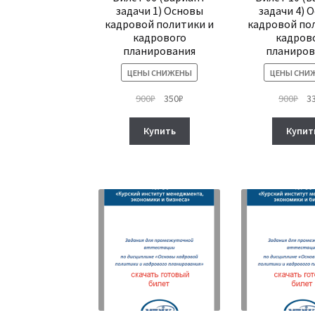
задачи 1) Основы
задачи 4) 
кадровой политики и
кадровой по
кадрового
кадров
планирования
планиров
ЦЕНЫ СНИЖЕНЫ
ЦЕНЫ СНИ
Первоначальная
Текущая
Пе
900
₽
350
₽
900
₽
3
цена
цена:
це
составляла
350₽.
сос
Купить
Купит
900₽.
900