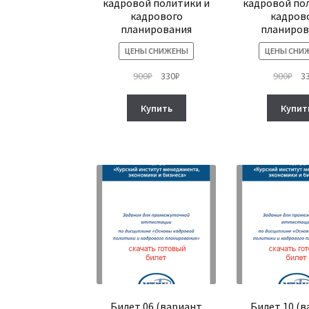
кадровой политики и
кадровой по
кадрового
кадров
планирования
планиров
ЦЕНЫ СНИЖЕНЫ
ЦЕНЫ СНИ
Первоначальная
Текущая
Пе
900
₽
330
₽
900
₽
3
цена
цена:
це
составляла
330₽.
сос
Купить
Купит
900₽.
900
Билет 06 (вариант
Билет 10 (