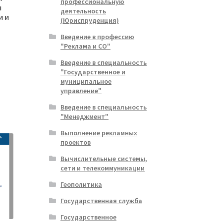
профессиональную
ы
деятельность
и и
(Юриспруденция)
Введение в профессию
"Реклама и СО"
Введение в специальность
альная
ущая
"Государственное и
:
муниципальное
ла
.
управление"
Введение в специальность
"Менеджмент"
Выполнение рекламных
проектов
Вычислительные системы,
сети и телекоммуникации
Геополитика
Государственная служба
Государственное