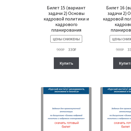
Билет 15 (вариант
Билет 16 (
задачи 2) Основы
задачи 2) 
кадровой политики и
кадровой по
кадрового
кадров
планирования
планиров
ЦЕНЫ СНИЖЕНЫ
ЦЕНЫ СНИ
Первоначальная
Текущая
Пе
900
₽
330
₽
900
₽
3
цена
цена:
це
составляла
330₽.
сос
Купить
Купит
900₽.
900