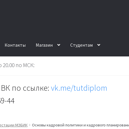
Контакты
Магазин
Студентам
 20.00 по МСК:
ВК по ссылке:
vk.me/tutdiplom
69-44
тестации МЭБИК
Основы кадровой политики и кадрового планирован